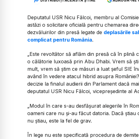
DISTRIBUIȚI ACEASTĂ ȘTIRE
ADAUGĂ-NE 
Deputatul USR Nicu Fălcoi, membru al Comisiei
astăzi o solicitare oficială pentru chemarea dir
dezvăluirilor din presă legate de
deplasările sa
complicat pentru România
.
„Este revoltător să aflăm din presă că în plină c
o călătorie luxoasă prin Abu Dhabi. Vrem să șt
mult, vrem să știm ce măsuri a luat șeful SIE în
având în vedere atacul hibrid asupra României? 
decizie la finalul audierii din Parlament dacă m
deputatul USR Nicu Fălcoi, vicepreședinte al 
„Modul în care s-au desfășurat alegerile în Rom
oameni care nu și-au făcut datoria. Dacă știau 
nu știau, este la fel de grav.
În lege nu este specificată procedura de demiter