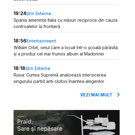
19:24
Știri Externe
Spania amenință Italia cu măsuri reciproce din cauza
controalelor la frontieră
18:56
Entertainment
William Orbit, omul care a locuit într-o școală părăsită
și a produs cel mai frumos album al Madonnei
18:18
Știri Externe
Rusia: Curtea Supremă analizează interzicerea
singurului partid anti-război înaintea alegerilor
VEZI MAI MULT