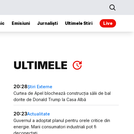
ic
Emisiuni
Jurnaliști
Ultimele Stiri
Live
ULTIMELE
20:28
Știri Externe
Curtea de Apel blochează construcția sălii de bal
dorite de Donald Trump la Casa Albă
20:23
Actualitate
Guvernul a adoptat planul pentru orele critice din
energie. Marii consumatori industriali pot fi
deconectați