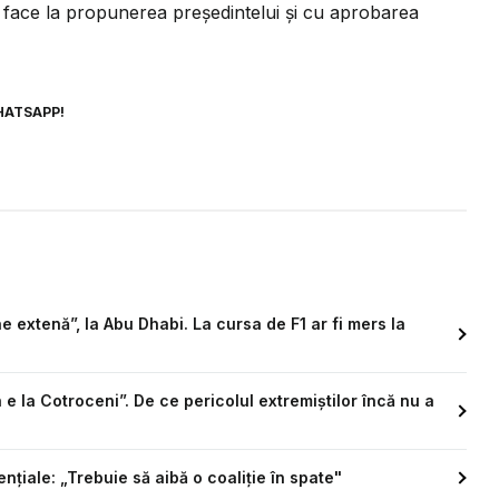
 face la propunerea președintelui și cu aprobarea
HATSAPP!
ne extenă”, la Abu Dhabi. La cursa de F1 ar fi mers la
e la Cotroceni”. De ce pericolul extremiștilor încă nu a
nțiale: „Trebuie să aibă o coaliție în spate"