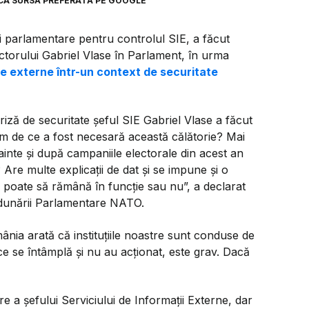
CA SURSĂ PREFERATĂ PE GOOGLE
 parlamentare pentru controlul SIE, a făcut
ectorului Gabriel Vlase în Parlament, în urma
le externe într-un context de securitate
riză de securitate șeful SIE Gabriel Vlase a făcut
im de ce a fost necesară această călătorie? Mai
ainte și după campaniile electorale din acest an
Are multe explicații de dat și se impune și o
ai poate să rămână în funcție sau nu”, a declarat
Adunării Parlamentare NATO.
ânia arată că instituțiile noastre sunt conduse de
ce se întâmplă și nu au acționat, este grav. Dacă
e a șefului Serviciului de Informații Externe, dar