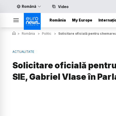
Română
Video
România
My Europe
Internați
>
România
>
Politic
>
Solicitare oficială pentru chemarea
ACTUALITATE
Solicitare oficială pent
SIE, Gabriel Vlase în Pa