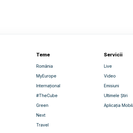
Teme
Servicii
România
Live
MyEurope
Video
Internațional
Emisiuni
#TheCube
Ultimele Știri
Green
Aplicația Mobil
Next
Travel