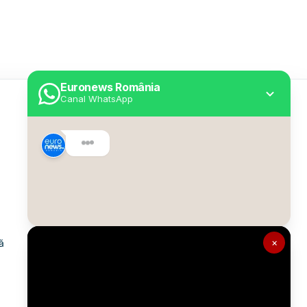
Euronews România
Canal WhatsApp
Utile
Despre Euronews
Declarație accesibilitate
Politica Cookie
Politica de confidențialitate
×
ă
Formular de contact
Transparență în utilizarea AI
Gestionați preferințele