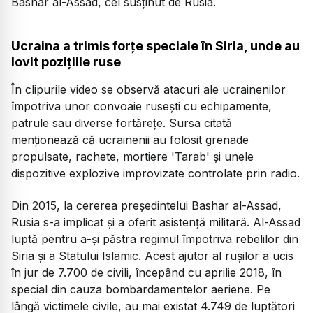
Bashar al-Assad, cel susținut de Rusia.
Ucraina a trimis forțe speciale în Siria, unde au
lovit pozițiile ruse
În clipurile video se observă atacuri ale ucrainenilor
împotriva unor convoaie rusești cu echipamente,
patrule sau diverse fortărețe. Sursa citată
menționează că ucrainenii au folosit grenade
propulsate, rachete, mortiere 'Tarab' și unele
dispozitive explozive improvizate controlate prin radio.
Din 2015, la cererea președintelui Bashar al-Assad,
Rusia s-a implicat și a oferit asistență militară. Al-Assad
luptă pentru a-și păstra regimul împotriva rebelilor din
Siria și a Statului Islamic. Acest ajutor al rușilor a ucis
în jur de 7.700 de civili, începând cu aprilie 2018, în
special din cauza bombardamentelor aeriene. Pe
lângă victimele civile, au mai existat 4.749 de luptători