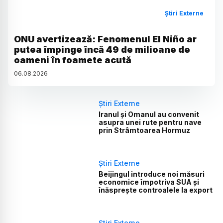
Știri Externe
ONU avertizează: Fenomenul El Niño ar
putea împinge încă 49 de milioane de
oameni în foamete acută
06
.
08
.
2026
Știri Externe
Iranul și Omanul au convenit
asupra unei rute pentru nave
prin Strâmtoarea Hormuz
Știri Externe
Beijingul introduce noi măsuri
economice împotriva SUA și
înăsprește controalele la export
Știri Externe