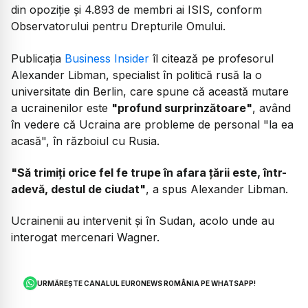
din opoziție și 4.893 de membri ai ISIS, conform
Observatorului pentru Drepturile Omului.
Publicația
Business Insider
îl citează pe profesorul
Alexander Libman, specialist în politică rusă la o
universitate din Berlin, care spune că această mutare
a ucrainenilor este
"profund surprinzătoare"
, având
în vedere că Ucraina are probleme de personal "la ea
acasă", în războiul cu Rusia.
"Să trimiți orice fel fe trupe în afara țării este, într-
adevă, destul de ciudat"
, a spus Alexander Libman.
Ucrainenii au intervenit și în Sudan, acolo unde au
interogat mercenari Wagner.
URMĂREȘTE CANALUL EURONEWS ROMÂNIA PE WHATSAPP!