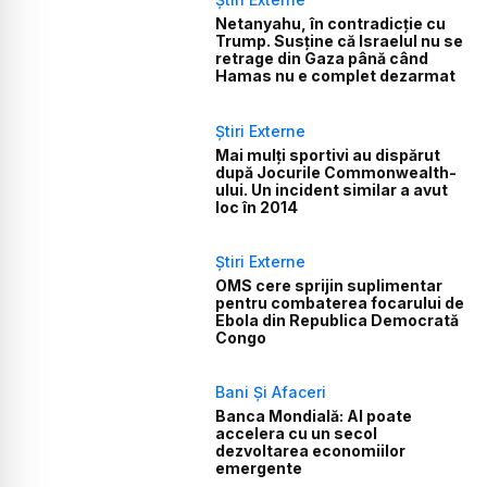
Netanyahu, în contradicție cu
Trump. Susține că Israelul nu se
retrage din Gaza până când
Hamas nu e complet dezarmat
Știri Externe
Mai mulți sportivi au dispărut
după Jocurile Commonwealth-
ului. Un incident similar a avut
loc în 2014
Știri Externe
OMS cere sprijin suplimentar
pentru combaterea focarului de
Ebola din Republica Democrată
Congo
Bani Și Afaceri
Banca Mondială: AI poate
accelera cu un secol
dezvoltarea economiilor
emergente