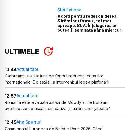
Știri Externe
Acord pentru redeschiderea
Strâmtorii Ormuz, tot mai
aproape. SUA: Înțelegerea ar
putea fi semnată până miercuri
ULTIMELE
13:44
Actualitate
Carburanții s-au ieftinit pe fondul reducerii cotațiilor
internaționale. De astăzi, a intervenit și legea plafonării
12:57
Actualitate
România este evaluată astăzi de Moody's. Ilie Bolojan
avertizează ce riscăm din cauza „mutilării unor jaloane”
12:45
Alte Sporturi
Campionatul European de Natație Paris 2026. Când