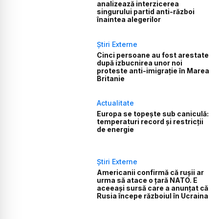
analizează interzicerea
singurului partid anti-război
înaintea alegerilor
Știri Externe
Cinci persoane au fost arestate
după izbucnirea unor noi
proteste anti-imigrație în Marea
Britanie
Actualitate
Europa se topește sub caniculă:
temperaturi record și restricții
de energie
Știri Externe
Americanii confirmă că rușii ar
urma să atace o țară NATO. E
aceeași sursă care a anunțat că
Rusia începe războiul în Ucraina