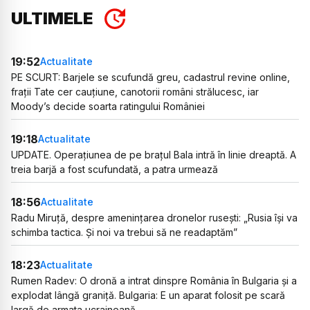
ULTIMELE
19:52
Actualitate
PE SCURT: Barjele se scufundă greu, cadastrul revine online,
frații Tate cer cauțiune, canotorii români strălucesc, iar
Moody’s decide soarta ratingului României
19:18
Actualitate
UPDATE. Operațiunea de pe brațul Bala intră în linie dreaptă. A
treia barjă a fost scufundată, a patra urmează
18:56
Actualitate
Radu Miruță, despre amenințarea dronelor rusești: „Rusia își va
schimba tactica. Și noi va trebui să ne readaptăm”
18:23
Actualitate
Rumen Radev: O dronă a intrat dinspre România în Bulgaria și a
explodat lângă graniță. Bulgaria: E un aparat folosit pe scară
largă de armata ucraineană