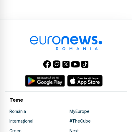
Teme
România
MyEurope
Internațional
#TheCube
Green
Next