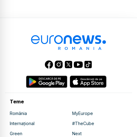
Teme
România
MyEurope
Internațional
#TheCube
Green
Next