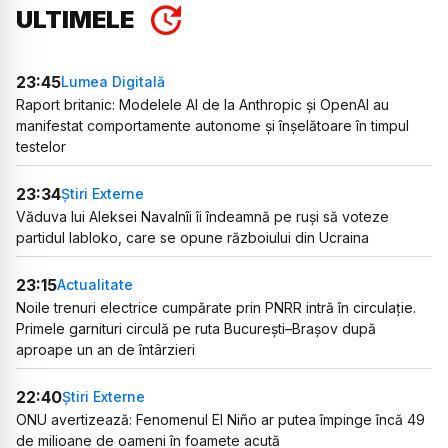
ULTIMELE
23:45
Lumea Digitală
Raport britanic: Modelele AI de la Anthropic și OpenAI au
manifestat comportamente autonome și înșelătoare în timpul
testelor
23:34
Știri Externe
Văduva lui Aleksei Navalnîi îi îndeamnă pe ruși să voteze
partidul Iabloko, care se opune războiului din Ucraina
23:15
Actualitate
Noile trenuri electrice cumpărate prin PNRR intră în circulație.
Primele garnituri circulă pe ruta București–Brașov după
aproape un an de întârzieri
22:40
Știri Externe
ONU avertizează: Fenomenul El Niño ar putea împinge încă 49
de milioane de oameni în foamete acută