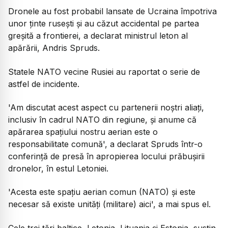
Dronele au fost probabil lansate de Ucraina împotriva
unor ținte rusești și au căzut accidental pe partea
greșită a frontierei, a declarat ministrul leton al
apărării, Andris Spruds.
Statele NATO vecine Rusiei au raportat o serie de
astfel de incidente.
'Am discutat acest aspect cu partenerii noștri aliați,
inclusiv în cadrul NATO din regiune, și anume că
apărarea spațiului nostru aerian este o
responsabilitate comună', a declarat Spruds într-o
conferință de presă în apropierea locului prăbușirii
dronelor, în estul Letoniei.
'Acesta este spațiu aerian comun (NATO) și este
necesar să existe unități (militare) aici', a mai spus el.
Cele trei țări baltice, Letonia, Lituania și Estonia, susțin