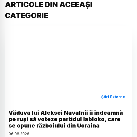
ARTICOLE DIN ACEEAȘI
CATEGORIE
Știri Externe
Văduva lui Aleksei Navalnîi îi îndeamnă
pe ruși să voteze partidul Iabloko, care
se opune războiului din Ucraina
06
.
08
.
2026