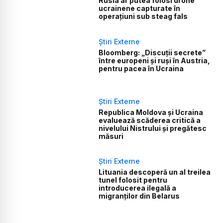
Rusia ar putea folosi drone
ucrainene capturate în
operațiuni sub steag fals
Știri Externe
Bloomberg: „Discuții secrete”
între europeni și ruși în Austria,
pentru pacea în Ucraina
Știri Externe
Republica Moldova și Ucraina
evaluează scăderea critică a
nivelului Nistrului și pregătesc
măsuri
Știri Externe
Lituania descoperă un al treilea
tunel folosit pentru
introducerea ilegală a
migranților din Belarus