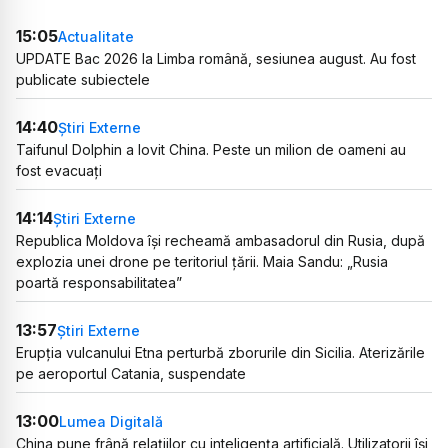
15:05
Actualitate
UPDATE Bac 2026 la Limba română, sesiunea august. Au fost
publicate subiectele
14:40
Știri Externe
Taifunul Dolphin a lovit China. Peste un milion de oameni au
fost evacuați
14:14
Știri Externe
Republica Moldova își recheamă ambasadorul din Rusia, după
explozia unei drone pe teritoriul țării. Maia Sandu: „Rusia
poartă responsabilitatea”
13:57
Știri Externe
Erupția vulcanului Etna perturbă zborurile din Sicilia. Aterizările
pe aeroportul Catania, suspendate
13:00
Lumea Digitală
China pune frână relațiilor cu inteligența artificială. Utilizatorii își