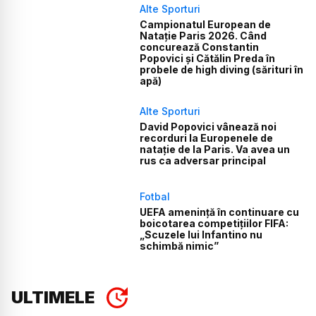
Alte Sporturi
Campionatul European de
Natație Paris 2026. Când
concurează Constantin
Popovici și Cătălin Preda în
probele de high diving (sărituri în
apă)
Alte Sporturi
David Popovici vânează noi
recorduri la Europenele de
natație de la Paris. Va avea un
rus ca adversar principal
Fotbal
UEFA amenință în continuare cu
boicotarea competițiilor FIFA:
„Scuzele lui Infantino nu
schimbă nimic”
ULTIMELE