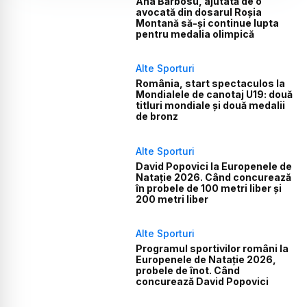
Ana Bărbosu, ajutată de o
avocată din dosarul Roșia
Montană să-și continue lupta
pentru medalia olimpică
Alte Sporturi
România, start spectaculos la
Mondialele de canotaj U19: două
titluri mondiale și două medalii
de bronz
Alte Sporturi
David Popovici la Europenele de
Natație 2026. Când concurează
în probele de 100 metri liber și
200 metri liber
Alte Sporturi
Programul sportivilor români la
Europenele de Natație 2026,
probele de înot. Când
concurează David Popovici