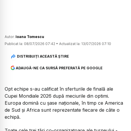
Autor:
Ioana Tomescu
Publicat la:
08/07/2026 07:42
•
Actualizat la:
13/07/2026 07:10
DISTRIBUIȚI ACEASTĂ ȘTIRE
ADAUGĂ-NE CA SURSĂ PREFERATĂ PE GOOGLE
Opt echipe s-au calificat în sferturile de finală ale
Cupei Mondiale 2026 după meciurile din optimi.
Europa domină cu șase naționale, în timp ce America
de Sud și Africa sunt reprezentate fiecare de câte o
echipă.
Toate cele trei țări co-organizatoare ale turneului -