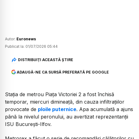
Autor:
Euronews
Publicat la:
01/07/2026 05:44
DISTRIBUIȚI ACEASTĂ ȘTIRE
ADAUGĂ-NE CA SURSĂ PREFERATĂ PE GOOGLE
Staţia de metrou Piaţa Victoriei 2 a fost închisă
temporar, miercuri dimineață, din cauza infiltrațiilor
provocate de
ploile puternice
. Apa acumulată a ajuns
până la nivelul peronului, au avertizat reprezentanții
ISU București-Ilfov.
Metrorex a făcut o serie de recomandări călătorilor cu