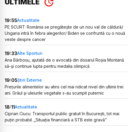
ULTIMELE
19:55
Actualitate
PE SCURT: România se pregătește de un nou val de căldură/
Ungaria intră în febra alegerilor/ Biden se confruntă cu o nouă
veste despre cancer
19:33
Alte Sporturi
Ana Bărbosu, ajutată de o avocată din dosarul Roșia Montană
să-și continue lupta pentru medalia olimpică
19:05
Știri Externe
Prețurile alimentelor au atins cel mai ridicat nivel din ultimii trei
ani. Grâul și uleiurile vegetale s-au scumpit puternic
18:11
Actualitate
Ciprian Ciucu: Transportul public gratuit în București, tot mai
puțin probabil. „Situația financiară a STB este gravă”