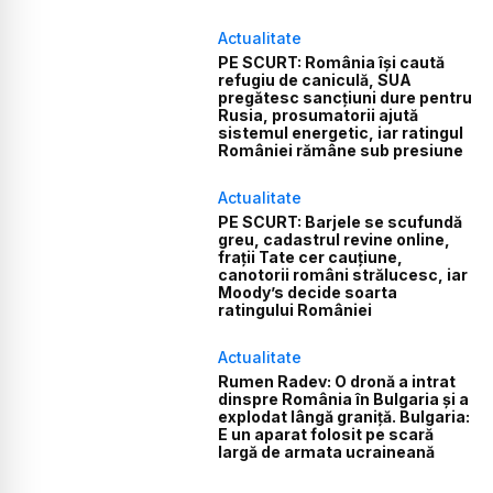
Actualitate
PE SCURT: România își caută
refugiu de caniculă, SUA
pregătesc sancțiuni dure pentru
Rusia, prosumatorii ajută
sistemul energetic, iar ratingul
României rămâne sub presiune
Actualitate
PE SCURT: Barjele se scufundă
greu, cadastrul revine online,
frații Tate cer cauțiune,
canotorii români strălucesc, iar
Moody’s decide soarta
ratingului României
Actualitate
Rumen Radev: O dronă a intrat
dinspre România în Bulgaria și a
explodat lângă graniță. Bulgaria:
E un aparat folosit pe scară
largă de armata ucraineană