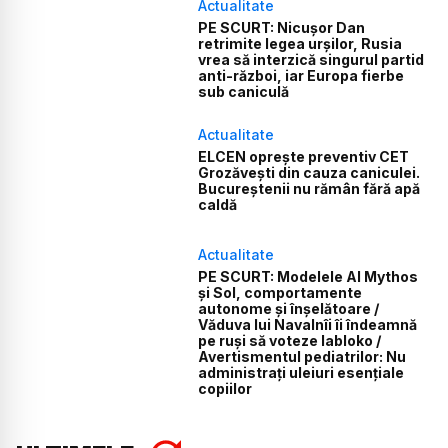
Actualitate
PE SCURT: Nicușor Dan
retrimite legea urșilor, Rusia
vrea să interzică singurul partid
anti-război, iar Europa fierbe
sub caniculă
Actualitate
ELCEN oprește preventiv CET
Grozăvești din cauza caniculei.
Bucureștenii nu rămân fără apă
caldă
Actualitate
PE SCURT: Modelele AI Mythos
și Sol, comportamente
autonome și înșelătoare /
Văduva lui Navalnîi îi îndeamnă
pe ruși să voteze Iabloko /
Avertismentul pediatrilor: Nu
administrați uleiuri esențiale
copiilor