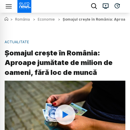
>
România
>
Economie
>
Șomajul crește în România: Aproape 
ACTUALITATE
Șomajul crește în România:
Aproape jumătate de milion de
oameni, fără loc de muncă
Watch