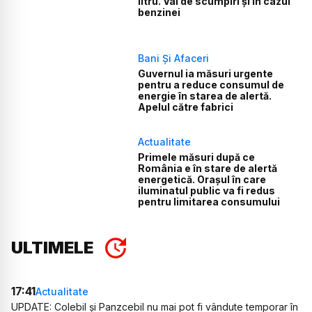
litru. Val de scumpiri și în cazul
benzinei
Bani Și Afaceri
Guvernul ia măsuri urgente
pentru a reduce consumul de
energie în starea de alertă.
Apelul către fabrici
Actualitate
Primele măsuri după ce
România e în stare de alertă
energetică. Orașul în care
iluminatul public va fi redus
pentru limitarea consumului
ULTIMELE
17:41
Actualitate
UPDATE: Colebil și Panzcebil nu mai pot fi vândute temporar în