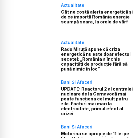
Actualitate
Cât ne costă alerta energetică și
de ce importă România energie
scumpă seara, la orele de vârf
Actualitate
Radu Miruță spune că criza
energetică nu este doar efectul
secetei: „România a închis
capacități de producție fără să
pună nimic în loc”
Bani Și Afaceri
UPDATE: Reactorul 2 al centralei
nucleare de la Cernavodă mai
poate funcționa cel mult patru
zile. Facturi mai mari la
electricitate, primul efect al
crizei
Bani Și Afaceri
Motorina se apropie de 11 lei pe