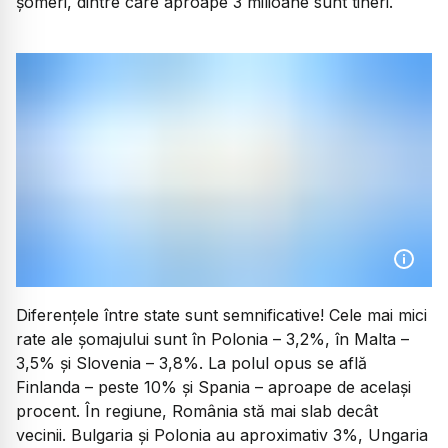
șomeri, dintre care aproape 3 milioane sunt tineri.
Diferențele între state sunt semnificative! Cele mai mici
rate ale șomajului sunt în Polonia – 3,2%, în Malta –
3,5% și Slovenia – 3,8%. La polul opus se află
Finlanda – peste 10% și Spania – aproape de același
procent. În regiune, România stă mai slab decât
vecinii. Bulgaria și Polonia au aproximativ 3%, Ungaria