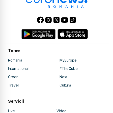
Teme
România
MyEurope
Internațional
#TheCube
Green
Next
Travel
Cultură
Servicii
Live
Video