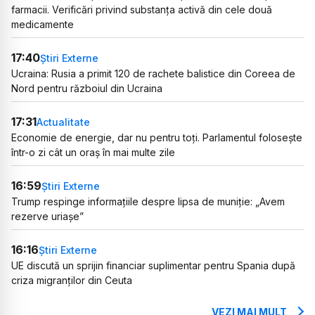
farmacii. Verificări privind substanța activă din cele două
medicamente
17:40
Știri Externe
Ucraina: Rusia a primit 120 de rachete balistice din Coreea de
Nord pentru războiul din Ucraina
17:31
Actualitate
Economie de energie, dar nu pentru toți. Parlamentul folosește
într-o zi cât un oraș în mai multe zile
16:59
Știri Externe
Trump respinge informațiile despre lipsa de muniție: „Avem
rezerve uriașe”
16:16
Știri Externe
UE discută un sprijin financiar suplimentar pentru Spania după
criza migranților din Ceuta
VEZI MAI MULT