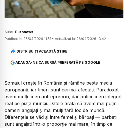
Autor:
Euronews
Publicat la:
26/04/2026 11:51
•
Actualizat la:
26/04/2026 13:42
DISTRIBUIȚI ACEASTĂ ȘTIRE
ADAUGĂ-NE CA SURSĂ PREFERATĂ PE GOOGLE
Șomajul crește în România și rămâne peste media
europeană, iar tinerii sunt cei mai afectați. Paradoxal,
avem mulți tineri antreprenori, dar puțini tineri integrați
real pe piața muncii. Datele arată că avem mai puțini
oameni angajați și mai mulți fără loc de muncă.
Diferențele se văd și între femei și bărbați — bărbații
sunt angajați într-o proporție mai mare, în timp ce