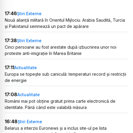
17:46
Știri Externe
Nouă alianță militară în Orientul Mijlociu. Arabia Saudită, Turcia
și Pakistanul semnează un pact de apărare
17:38
Știri Externe
Cinci persoane au fost arestate după izbucnirea unor noi
proteste anti-imigrație în Marea Britanie
17:11
Actualitate
Europa se topește sub caniculă: temperaturi record și restricții
de energie
17:08
Actualitate
Românii mai pot obține gratuit prima carte electronică de
identitate. Până când este valabilă măsura
16:48
Știri Externe
Belarus a interzis Euronews și a inclus site-ul pe lista