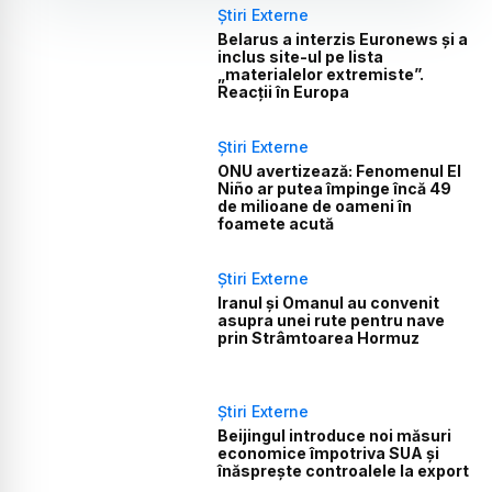
Știri Externe
Belarus a interzis Euronews și a
inclus site-ul pe lista
„materialelor extremiste”.
Reacții în Europa
Știri Externe
ONU avertizează: Fenomenul El
Niño ar putea împinge încă 49
de milioane de oameni în
foamete acută
Știri Externe
Iranul și Omanul au convenit
asupra unei rute pentru nave
prin Strâmtoarea Hormuz
Știri Externe
Beijingul introduce noi măsuri
economice împotriva SUA și
înăsprește controalele la export