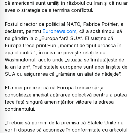
că americanii sunt umiliți în războiul cu Iran și că nu ar
avea o strategie de a termina conflictul.
Fostul director de politici al NATO, Fabrice Pothier, a
declarat, pentru
Euronews.com
, că a sosit timpul să
ne gândim la o
„Europă fără SUA”
. El susține că
Europa trece printr-un
„moment de tipul broasca în
apă clocotită”
, în ceea ce privește relațiile cu
Washingtonul, acolo unde
„situația se înrăutățește de
la an la an”
, însă statele europene sunt apoi liniștite de
SUA cu asigurarea că
„rămâne un aliat de nădejde”.
El a mai precizat că că Europa trebuie să-și
consolideze imediat apărarea colectivă pentru a putea
face față singură amenințărilor viitoare la adresa
continentului.
„Trebuie să pornim de la premisa că Statele Unite nu
vor fi dispuse să acționeze în conformitate cu articolul