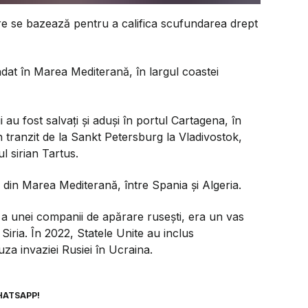
re se bazează pentru a califica scufundarea drept
at în Marea Mediterană, în largul coastei
 au fost salvați și aduși în portul Cartagena, în
n tranzit de la Sankt Petersburg la Vladivostok,
ul sirian Tartus.
din Marea Mediterană, între Spania şi Algeria.
 a unei companii de apărare rusești, era un vas
Siria. În 2022, Statele Unite au inclus
za invaziei Rusiei în Ucraina.
HATSAPP!