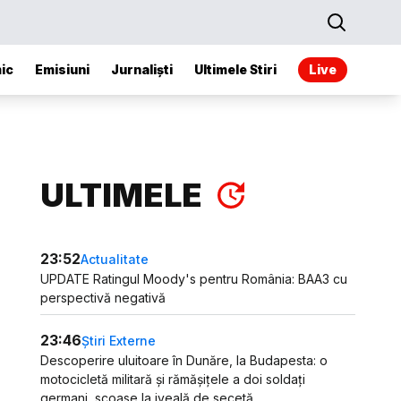
ic
Emisiuni
Jurnaliști
Ultimele Stiri
Live
ULTIMELE
23:52
Actualitate
UPDATE Ratingul Moody's pentru România: BAA3 cu
perspectivă negativă
23:46
Știri Externe
Descoperire uluitoare în Dunăre, la Budapesta: o
motocicletă militară și rămășițele a doi soldați
germani, scoase la iveală de secetă