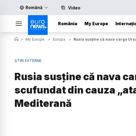
Română
Video
România
My Europe
Internați
>
My Europe
>
Europa
>
Rusia susține că nava cargo Urs
ȘTIRI EXTERNE
Rusia susține că nava ca
scufundat din cauza „ata
Mediterană