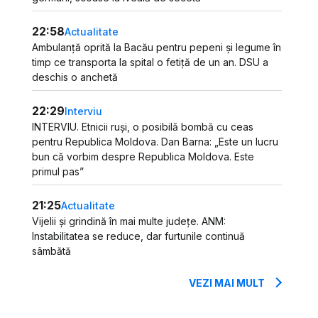
22:58
Actualitate
Ambulanță oprită la Bacău pentru pepeni și legume în
timp ce transporta la spital o fetiță de un an. DSU a
deschis o anchetă
22:29
Interviu
INTERVIU. Etnicii ruși, o posibilă bombă cu ceas
pentru Republica Moldova. Dan Barna: „Este un lucru
bun că vorbim despre Republica Moldova. Este
primul pas”
21:25
Actualitate
Vijelii și grindină în mai multe județe. ANM:
Instabilitatea se reduce, dar furtunile continuă
sâmbătă
VEZI MAI MULT