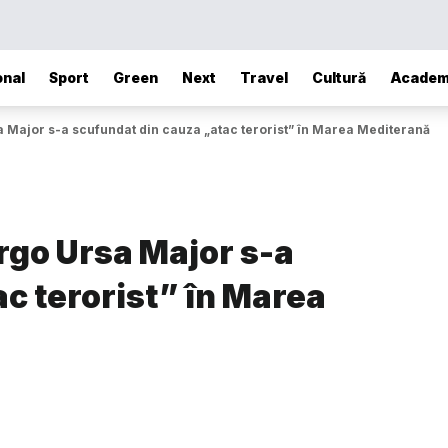
onal
Sport
Green
Next
Travel
Cultură
Academ
a Major s-a scufundat din cauza „atac terorist” în Marea Mediterană
rgo Ursa Major s-a
c terorist” în Marea