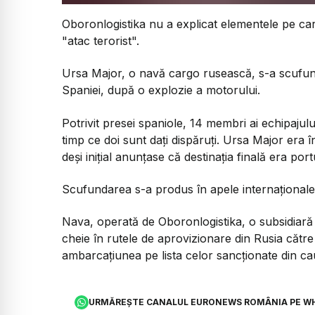
Oboronlogistika nu a explicat elementele pe ca
"atac terorist".
Ursa Major, o navă cargo rusească, s-a scufund
Spaniei, după o explozie a motorului.
Potrivit presei spaniole, 14 membri ai echipajului
timp ce doi sunt dați dispăruți. Ursa Major era î
deși inițial anunțase că destinația finală era port
Scufundarea s-a produs în apele internaţionale 
Nava, operată de Oboronlogistika, o subsidiară
cheie în rutele de aprovizionare din Rusia către 
ambarcațiunea pe lista celor sancționate din cau
URMĂREȘTE CANALUL EURONEWS ROMÂNIA PE W