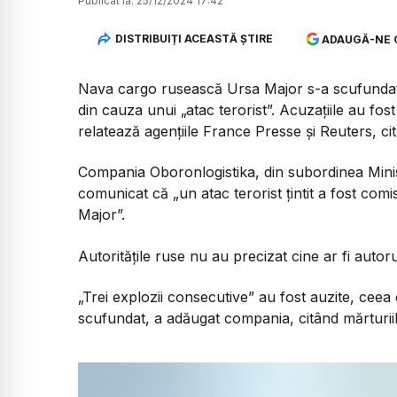
Publicat la:
25/12/2024 17:42
DISTRIBUIȚI ACEASTĂ ȘTIRE
ADAUGĂ-NE 
Nava cargo rusească Ursa Major s-a scufundat 
din cauza unui „atac terorist”. Acuzațiile au fo
relatează agențiile France Presse și Reuters, ci
Compania Oboronlogistika, din subordinea Minist
comunicat că „un atac terorist ţintit a fost co
Major”.
Autoritățile ruse nu au precizat cine ar fi autor
„Trei explozii consecutive” au fost auzite, cee
scufundat, a adăugat compania, citând mărturiile