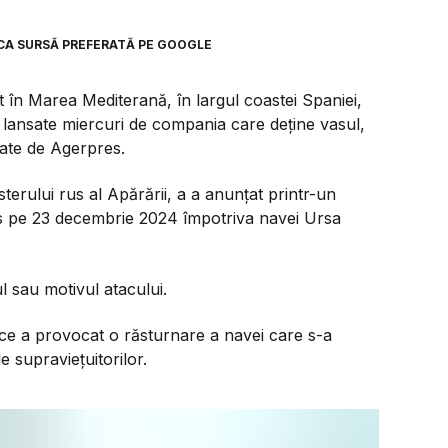
CA SURSĂ PREFERATĂ PE GOOGLE
în Marea Mediterană, în largul coastei Spaniei,
st lansate miercuri de compania care deține vasul,
tate de Agerpres.
erului rus al Apărării, a a anunțat printr-un
mis pe 23 decembrie 2024 împotriva navei Ursa
ul sau motivul atacului.
a ce a provocat o răsturnare a navei care s-a
 supravieţuitorilor.