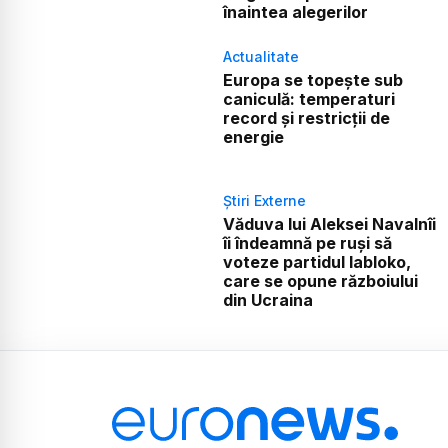
înaintea alegerilor
Actualitate
Europa se topește sub
caniculă: temperaturi
record și restricții de
energie
Știri Externe
Văduva lui Aleksei Navalnîi
îi îndeamnă pe ruși să
voteze partidul Iabloko,
care se opune războiului
din Ucraina