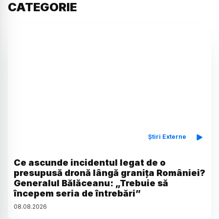
CATEGORIE
Știri Externe
Ce ascunde incidentul legat de o
presupusă dronă lângă granița României?
Generalul Bălăceanu: „Trebuie să
începem seria de întrebări”
08
.
08
.
2026