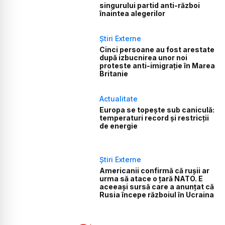
singurului partid anti-război
înaintea alegerilor
Știri Externe
Cinci persoane au fost arestate
după izbucnirea unor noi
proteste anti-imigrație în Marea
Britanie
Actualitate
Europa se topește sub caniculă:
temperaturi record și restricții
de energie
Știri Externe
Americanii confirmă că rușii ar
urma să atace o țară NATO. E
aceeași sursă care a anunțat că
Rusia începe războiul în Ucraina