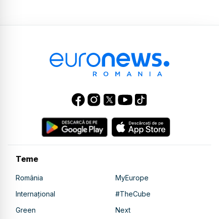
Teme
România
MyEurope
Internațional
#TheCube
Green
Next