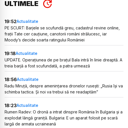
ULTIMELE
19:52
Actualitate
PE SCURT: Barjele se scufundă greu, cadastrul revine online,
frații Tate cer cauțiune, canotorii români strălucesc, iar
Moody’s decide soarta ratingului României
19:18
Actualitate
UPDATE. Operațiunea de pe brațul Bala intră în linie dreaptă. A
treia barjă a fost scufundată, a patra urmează
18:56
Actualitate
Radu Miruță, despre amenințarea dronelor rusești: „Rusia își va
schimba tactica. Și noi va trebui să ne readaptăm”
18:23
Actualitate
Rumen Radev: O dronă a intrat dinspre România în Bulgaria și a
explodat lângă graniță. Bulgaria: E un aparat folosit pe scară
largă de armata ucraineană