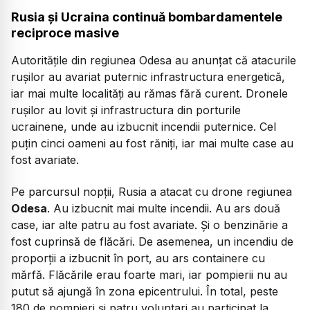
Rusia și Ucraina continuă bombardamentele
reciproce masive
Autoritățile din regiunea Odesa au anunțat că atacurile
rușilor au avariat puternic infrastructura energetică,
iar mai multe localități au rămas fără curent. Dronele
rușilor au lovit și infrastructura din porturile
ucrainene, unde au izbucnit incendii puternice. Cel
puțin cinci oameni au fost răniți, iar mai multe case au
fost avariate.
Pe parcursul nopții, Rusia a atacat cu drone regiunea
Odesa
. Au izbucnit mai multe incendii. Au ars două
case, iar alte patru au fost avariate. Și o benzinărie a
fost cuprinsă de flăcări. De asemenea, un incendiu de
proporții a izbucnit în port, au ars containere cu
mărfă. Flăcările erau foarte mari, iar pompierii nu au
putut să ajungă în zona epicentrului. În total, peste
180 de pompieri și patru voluntari au participat la