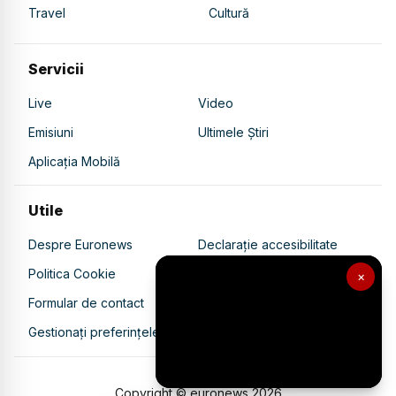
Travel
Cultură
Servicii
Live
Video
Emisiuni
Ultimele Știri
Aplicația Mobilă
Utile
Despre Euronews
Declarație accesibilitate
Politica Cookie
Politica de confidențialitate
×
Formular de contact
Transparență în utilizarea AI
Gestionați preferințele
Copyright © euronews
2026