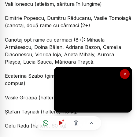
Vali Ionescu (atletism, săritura în lungime)
Dimitrie Popescu, Dumitru Răducanu, Vasile Tomoiagă
(canotaj, două rame cu cârmaci (2+)
Canotaj opt rame cu carmaci (8+): Mihaela
Armășescu, Doina Bălan, Adriana Bazon, Camelia
Diaconescu, Viorica Ioja, Aneta Mihaly, Aurora
Pleșca, Lucia Sauca, Mărioara Trașcă.
×
Ecaterina Szabo (gimnastică artistică, individual
compus)
Vasile Groapă (haltere, 100 kg)
Ștefan Tașnadi (haltere, 110 kg)
Gelu Radu (haltere, 60 kg)