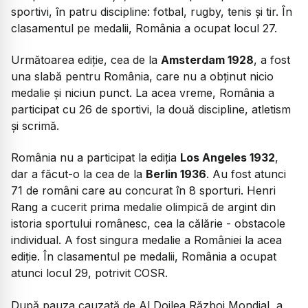
sportivi, în patru discipline: fotbal, rugby, tenis și tir. În
clasamentul pe medalii, România a ocupat locul 27.
Următoarea ediție, cea de la
Amsterdam 1928
, a fost
una slabă pentru România, care nu a obținut nicio
medalie și niciun punct. La acea vreme, România a
participat cu 26 de sportivi, la două discipline, atletism
și scrimă.
România nu a participat la ediția
Los Angeles 1932
,
dar a făcut-o la cea de la
Berlin 1936
. Au fost atunci
71 de români care au concurat în 8 sporturi. Henri
Rang a cucerit prima medalie olimpică de argint din
istoria sportului românesc, cea la călărie - obstacole
individual. A fost singura medalie a României la acea
ediție. În clasamentul pe medalii, România a ocupat
atunci locul 29, potrivit COSR.
După pauza cauzată de Al Doilea Război Mondial, a