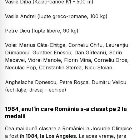
Vasile Dîba (Kaiac-canoe K1 - 500 m)
Vasile Andrei (lupte greco-romane, 100 kg)
Petre Dicu (lupte libere, 90 kg)
Volei: Marius Căta-Chițiga, Corneliu Chifu, Laurențiu
Dumănoiu, Gunther Enescu, Dan Gîrleanu, Sorin
Macavei, Viorel Manole, Florin Mina, Corneliu Oros,
Neculae Pop, Constantin Sterea, Nicu Stoian.
Anghelache Donescu, Petre Roșca, Dumitru Velicu
(echitație, dresaj - echipe)
1984, anul în care România s-a clasat pe 2 la
medalii
Cea mai bună clasare a României la Jocurile Olimpice
a fost
în 1984, la Los Angeles
. La acea vreme, țara