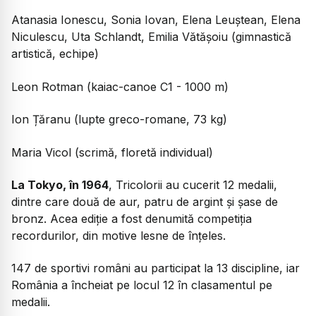
Atanasia Ionescu, Sonia Iovan, Elena Leuștean, Elena
Niculescu, Uta Schlandt, Emilia Vătășoiu (gimnastică
artistică, echipe)
Leon Rotman (kaiac-canoe C1 - 1000 m)
Ion Țăranu (lupte greco-romane, 73 kg)
Maria Vicol (scrimă, floretă individual)
La Tokyo, în 1964
, Tricolorii au cucerit 12 medalii,
dintre care două de aur, patru de argint și șase de
bronz. Acea ediție a fost denumită competiția
recordurilor, din motive lesne de înțeles.
147 de sportivi români au participat la 13 discipline, iar
România a încheiat pe locul 12 în clasamentul pe
medalii.