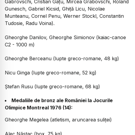
Gabrovschi, Cristian Gațu, Mircea Grabovschi, Roland
Gunesch, Gabriel Kicsid, Ghiță Licu, Nicolae
Munteanu, Cornel Penu, Werner Stockl, Constantin
Tudosie, Radu Voina).
Gheorghe Danilov, Gheorghe Simionov (kaiac-canoe
C2 - 1000 m)
Gheorghe Berceanu (lupte greco-romane, 48 kg)
Nicu Ginga (lupte greco-romane, 52 kg)
Ștefan Rusu (lupte greco-romane, 68 kg)
Medaliile de bronz ale României la Jocurile
Olimpice Montreal 1976 (14):
Gheorghe Megelea (atletism, aruncarea suliței)
Alec Năstac (box, 75 kg)