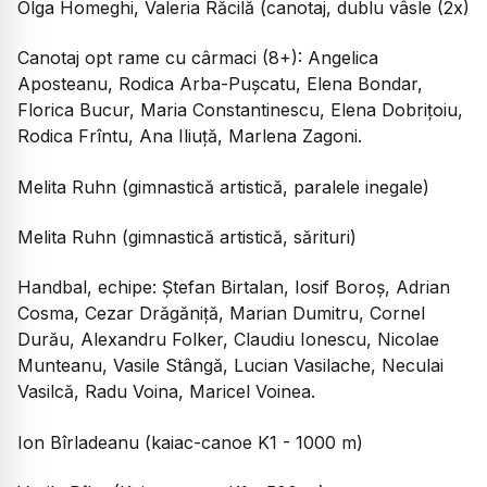
Olga Homeghi, Valeria Răcilă (canotaj, dublu vâsle (2x)
Canotaj opt rame cu cârmaci (8+): Angelica
Aposteanu, Rodica Arba-Pușcatu, Elena Bondar,
Florica Bucur, Maria Constantinescu, Elena Dobrițoiu,
Rodica Frîntu, Ana Iliuță, Marlena Zagoni.
Melita Ruhn (gimnastică artistică, paralele inegale)
Melita Ruhn (gimnastică artistică, sărituri)
Handbal, echipe: Ștefan Birtalan, Iosif Boroș, Adrian
Cosma, Cezar Drăgăniță, Marian Dumitru, Cornel
Durău, Alexandru Folker, Claudiu Ionescu, Nicolae
Munteanu, Vasile Stângă, Lucian Vasilache, Neculai
Vasilcă, Radu Voina, Maricel Voinea.
Ion Bîrladeanu (kaiac-canoe K1 - 1000 m)