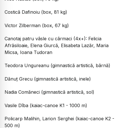
Costică Dafinoiu (box, 81 kg)
Victor Zilberman (box, 67 kg)
Canotaj patru vâsle cu cârmaci (4x+): Felicia
Afrăsiloaie, Elena Giurcă, Elisabeta Lazăr, Maria
Micsa, Ioana Tudoran
Teodora Ungureanu (gimnastică artistică, bârnă)
Dănuț Grecu (gimnastică artistică, inele)
Nadia Comăneci (gimnastică artistică, sol)
Vasile Dîba (kaiac-canoe K1 - 1000 m)
Policarp Malihin, Larion Serghei (kaiac-canoe K2 -
500 m)