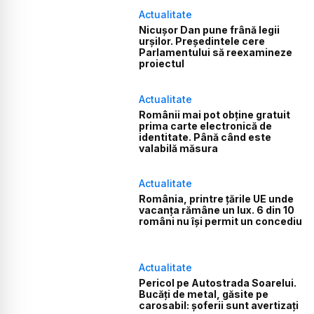
Actualitate
Nicușor Dan pune frână legii
urșilor. Președintele cere
Parlamentului să reexamineze
proiectul
Actualitate
Românii mai pot obține gratuit
prima carte electronică de
identitate. Până când este
valabilă măsura
Actualitate
România, printre țările UE unde
vacanța rămâne un lux. 6 din 10
români nu își permit un concediu
Actualitate
Pericol pe Autostrada Soarelui.
Bucăți de metal, găsite pe
carosabil: șoferii sunt avertizați