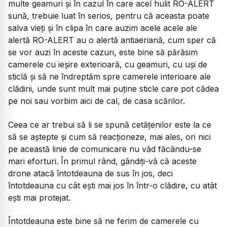
multe geamuri și în cazul în care acel hulit RO-ALERT
sună, trebuie luat în serios, pentru că aceasta poate
salva vieți și în clipa în care auzim acele acele ale
alertă RO-ALERT au o alertă antiaeriană, cum sper că
se vor auzi în aceste cazuri, este bine să părăsim
camerele cu ieșire exterioară, cu geamuri, cu uși de
sticlă și să ne îndreptăm spre camerele interioare ale
clădirii, unde sunt mult mai puține sticle care pot cădea
pe noi sau vorbim aici de cal, de casa scărilor.
Ceea ce ar trebui să li se spună cetățenilor este la ce
să se aștepte și cum să reacționeze, mai ales, ori nici
pe această linie de comunicare nu văd făcându-se
mari eforturi. În primul rând, gândiți-vă că aceste
drone atacă întotdeauna de sus în jos, deci
întotdeauna cu cât ești mai jos în într-o clădire, cu atât
ești mai protejat.
Întotdeauna este bine să ne ferim de camerele cu