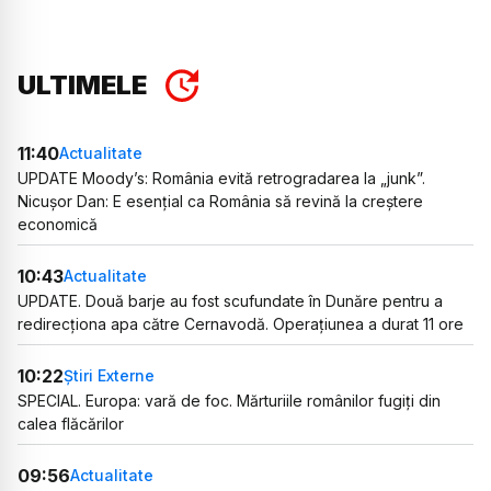
ULTIMELE
11:40
Actualitate
UPDATE Moody’s: România evită retrogradarea la „junk”.
Nicușor Dan: E esențial ca România să revină la creștere
economică
10:43
Actualitate
UPDATE. Două barje au fost scufundate în Dunăre pentru a
redirecționa apa către Cernavodă. Operațiunea a durat 11 ore
10:22
Știri Externe
SPECIAL. Europa: vară de foc. Mărturiile românilor fugiți din
calea flăcărilor
09:56
Actualitate