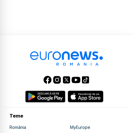
Teme
România
MyEurope