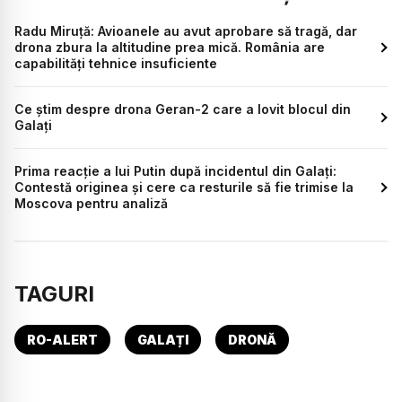
Radu Miruță: Avioanele au avut aprobare să tragă, dar
drona zbura la altitudine prea mică. România are
capabilități tehnice insuficiente
Ce știm despre drona Geran-2 care a lovit blocul din
Galați
Prima reacție a lui Putin după incidentul din Galați:
Contestă originea și cere ca resturile să fie trimise la
Moscova pentru analiză
TAGURI
RO-ALERT
GALAȚI
DRONĂ