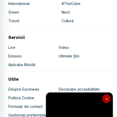
Internațional
#TheCube
Green
Next
Travel
Cultură
Servicii
Live
Video
Emisiuni
Ultimele Știri
Aplicația Mobilă
Utile
Despre Euronews
Declarație accesibilitate
Politica Cookie
Politica de confidențialitate
×
Formular de contact
Transparență în utilizarea AI
Gestionați preferințele