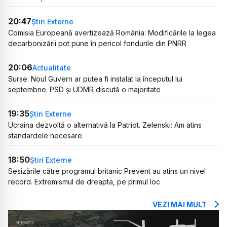
20:47
Știri Externe
Comisia Europeană avertizează România: Modificările la legea
decarbonizării pot pune în pericol fondurile din PNRR
20:06
Actualitate
Surse: Noul Guvern ar putea fi instalat la începutul lui
septembrie. PSD și UDMR discută o majoritate
19:35
Știri Externe
Ucraina dezvoltă o alternativă la Patriot. Zelenski: Am atins
standardele necesare
18:50
Știri Externe
Sesizările către programul britanic Prevent au atins un nivel
record. Extremismul de dreapta, pe primul loc
VEZI MAI MULT