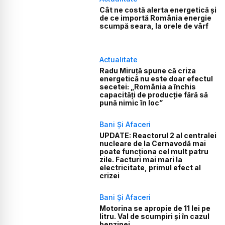
Cât ne costă alerta energetică și
de ce importă România energie
scumpă seara, la orele de vârf
Actualitate
Radu Miruță spune că criza
energetică nu este doar efectul
secetei: „România a închis
capacități de producție fără să
pună nimic în loc”
Bani Și Afaceri
UPDATE: Reactorul 2 al centralei
nucleare de la Cernavodă mai
poate funcționa cel mult patru
zile. Facturi mai mari la
electricitate, primul efect al
crizei
Bani Și Afaceri
Motorina se apropie de 11 lei pe
litru. Val de scumpiri și în cazul
benzinei