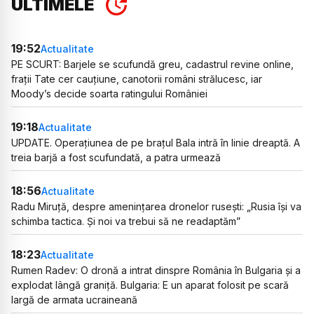
ULTIMELE
19:52
Actualitate
PE SCURT: Barjele se scufundă greu, cadastrul revine online,
frații Tate cer cauțiune, canotorii români strălucesc, iar
Moody’s decide soarta ratingului României
19:18
Actualitate
UPDATE. Operațiunea de pe brațul Bala intră în linie dreaptă. A
treia barjă a fost scufundată, a patra urmează
18:56
Actualitate
Radu Miruță, despre amenințarea dronelor rusești: „Rusia își va
schimba tactica. Și noi va trebui să ne readaptăm”
18:23
Actualitate
Rumen Radev: O dronă a intrat dinspre România în Bulgaria și a
explodat lângă graniță. Bulgaria: E un aparat folosit pe scară
largă de armata ucraineană