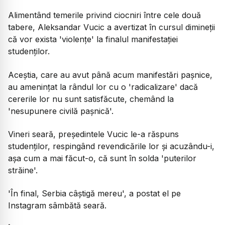
Alimentând temerile privind ciocniri între cele două
tabere, Aleksandar Vucic a avertizat în cursul dimineții
că vor exista 'violențe' la finalul manifestației
studenților.
Aceștia, care au avut până acum manifestări pașnice,
au amenințat la rândul lor cu o 'radicalizare' dacă
cererile lor nu sunt satisfăcute, chemând la
'nesupunere civilă pașnică'.
Vineri seară, președintele Vucic le-a răspuns
studenților, respingând revendicările lor și acuzându-i,
așa cum a mai făcut-o, că sunt în solda 'puterilor
străine'.
'În final, Serbia câștigă mereu', a postat el pe
Instagram sâmbătă seară.