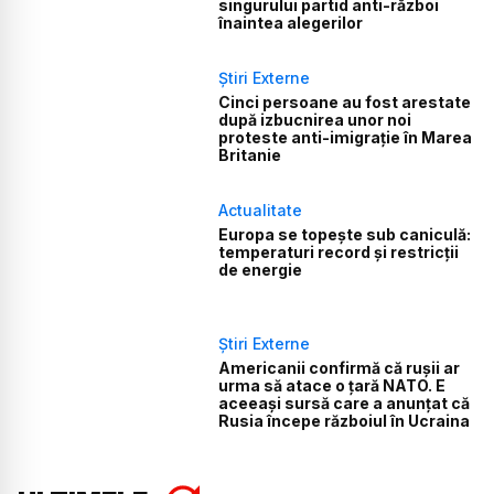
singurului partid anti-război
înaintea alegerilor
Știri Externe
Cinci persoane au fost arestate
după izbucnirea unor noi
proteste anti-imigrație în Marea
Britanie
Actualitate
Europa se topește sub caniculă:
temperaturi record și restricții
de energie
Știri Externe
Americanii confirmă că rușii ar
urma să atace o țară NATO. E
aceeași sursă care a anunțat că
Rusia începe războiul în Ucraina