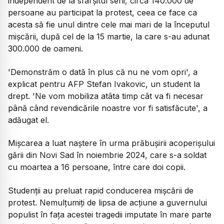
independent de la sfârșitul serii, circa 140.000 de
persoane au participat la protest, ceea ce face ca
acesta să fie unul dintre cele mai mari de la începutul
mișcării, după cel de la 15 martie, la care s-au adunat
300.000 de oameni.
'Demonstrăm o dată în plus că nu ne vom opri', a
explicat pentru AFP Stefan Ivakovic, un student la
drept. 'Ne vom mobiliza atâta timp cât va fi necesar
până când revendicările noastre vor fi satisfăcute', a
adăugat el.
Mișcarea a luat naștere în urma prăbușirii acoperișului
gării din Novi Sad în noiembrie 2024, care s-a soldat
cu moartea a 16 persoane, între care doi copii.
Studenții au preluat rapid conducerea mișcării de
protest. Nemulțumiți de lipsa de acțiune a guvernului
populist în fața acestei tragedii imputate în mare parte