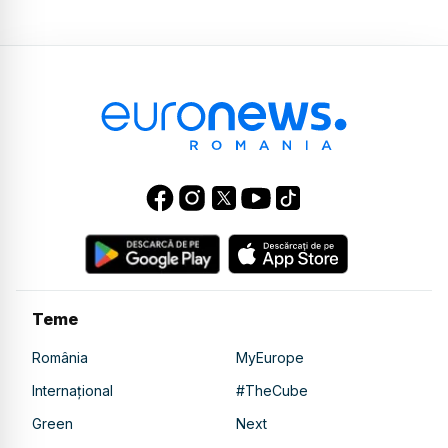
Teme
România
MyEurope
Internațional
#TheCube
Green
Next