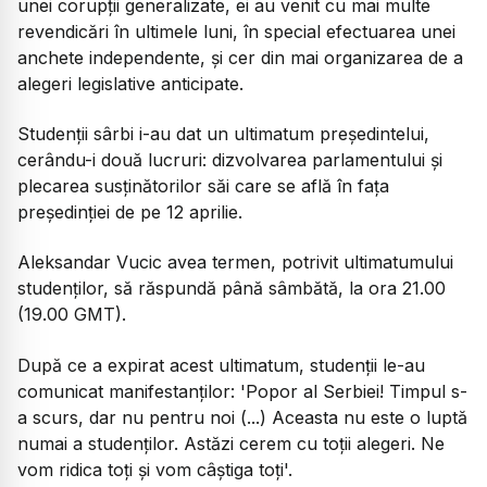
unei corupții generalizate, ei au venit cu mai multe
revendicări în ultimele luni, în special efectuarea unei
anchete independente, și cer din mai organizarea de a
alegeri legislative anticipate.
Studenții sârbi i-au dat un ultimatum președintelui,
cerându-i două lucruri: dizvolvarea parlamentului și
plecarea susținătorilor săi care se află în fața
președinției de pe 12 aprilie.
Aleksandar Vucic avea termen, potrivit ultimatumului
studenților, să răspundă până sâmbătă, la ora 21.00
(19.00 GMT).
După ce a expirat acest ultimatum, studenții le-au
comunicat manifestanților: 'Popor al Serbiei! Timpul s-
a scurs, dar nu pentru noi (...) Aceasta nu este o luptă
numai a studenților. Astăzi cerem cu toții alegeri. Ne
vom ridica toți și vom câștiga toți'.