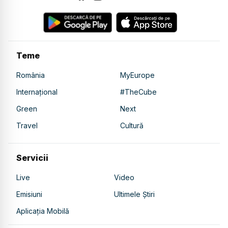
Teme
România
MyEurope
Internațional
#TheCube
Green
Next
Travel
Cultură
Servicii
Live
Video
Emisiuni
Ultimele Știri
Aplicația Mobilă