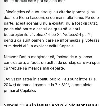
multe discuții care pot să aibă loc.”
„Bineînțeles că sunt discuții cu diferite ipoteze și nu
doar cu Elena Lasconi, ci cu mai multă lume. Pe de o
parte, acest scenariu nu a existat, nu a fost discutat,
pe de altă parte e destul de greu să le spui
bucureștenilor: 'votează-l pe X', 'votează-l pe Y',
pentru că sunt oameni care se informează și votează
cum decid ei.”
, a explicat edilul Capitalei.
Nicușor Dan a menționat că, înainte de a-și lansa
candidatura, a făcut un astfel de sondaj, care i-a spus
că trebuie să meargă mai departe.
„Ați văzut astea în spațiu public - eu sunt între 17 și
20% și doamna Lasconi e la 7 - 8%”
, a completat
primarul Capitalei.
Sondaj CURS în ianuarie 2025: Nicușor Dan și