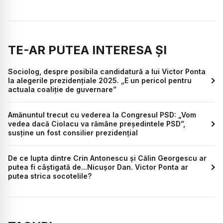
TE-AR PUTEA INTERESA ȘI
Sociolog, despre posibila candidatură a lui Victor Ponta
la alegerile prezidențiale 2025. „E un pericol pentru
actuala coaliție de guvernare”
Amănuntul trecut cu vederea la Congresul PSD: „Vom
vedea dacă Ciolacu va rămâne președintele PSD”,
susține un fost consilier prezidențial
De ce lupta dintre Crin Antonescu și Călin Georgescu ar
putea fi câștigată de...Nicușor Dan. Victor Ponta ar
putea strica socotelile?