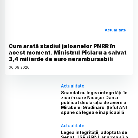
Actualitate
Cum arată stadiul jaloanelor PNRR în
acest moment. Ministrul Pîslaru a salvat
3,4 miliarde de euro nerambursabili
06
.
08
.
2026
Actualitate
Scandal cu legea integrității în
ziua în care Nicușor Dan a
publicat declarația de avere a
Mirabelei Grădinaru. Șeful ANI
spune că legea e inaplicabilă
Actualitate
Legea integrității, adoptată de
Senat. USR și PNL ar urma să o