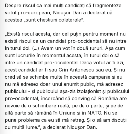
Despre riscul ca mai mulți candidați să fragmenteze
votul pro-european, Nicușor Dan a declarat că
acestea „sunt chestiuni colaterale”.
„Există riscul acesta, dar cel puțin pentru moment nu
există riscul ca un candidat pro-occidental să nu intre
în turul doi. (...) Avem un vot în două tururi. Așa cum
sunt lucrurile în momentul acesta, în turul doi o să
intre un candidat pro-occidental. Dacă votul ar fi azi,
acest candidat ar fi sau Crin Antonescu sau eu. Și nu
cred să se schimbe multe în această campanie și eu
nu mă adresez doar unui anumit public, mă adresez
publicului - și publicului așa-zis izolaționist și publicului
pro-occidental, încercând să conving că România are
nevoie de o schimbare reală, pe de o parte, și pe de
altă parte să rămână în Uniune și în NATO. Nu se
pune problema ca eu să mă retrag. Și o să am discuții
cu multă lume.”
, a declarat Nicușor Dan.