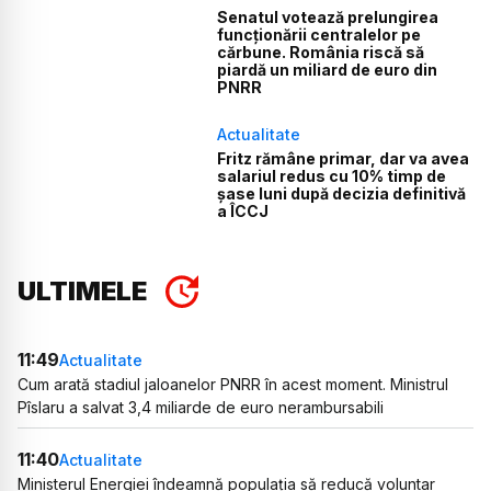
Senatul votează prelungirea
funcționării centralelor pe
cărbune. România riscă să
piardă un miliard de euro din
PNRR
Actualitate
Fritz rămâne primar, dar va avea
salariul redus cu 10% timp de
șase luni după decizia definitivă
a ÎCCJ
ULTIMELE
11:49
Actualitate
Cum arată stadiul jaloanelor PNRR în acest moment. Ministrul
Pîslaru a salvat 3,4 miliarde de euro nerambursabili
11:40
Actualitate
Ministerul Energiei îndeamnă populația să reducă voluntar