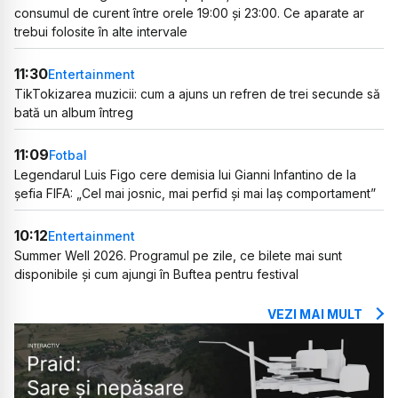
consumul de curent între orele 19:00 și 23:00. Ce aparate ar
trebui folosite în alte intervale
11:30
Entertainment
TikTokizarea muzicii: cum a ajuns un refren de trei secunde să
bată un album întreg
11:09
Fotbal
Legendarul Luis Figo cere demisia lui Gianni Infantino de la
șefia FIFA: „Cel mai josnic, mai perfid și mai laș comportament”
10:12
Entertainment
Summer Well 2026. Programul pe zile, ce bilete mai sunt
disponibile și cum ajungi în Buftea pentru festival
VEZI MAI MULT