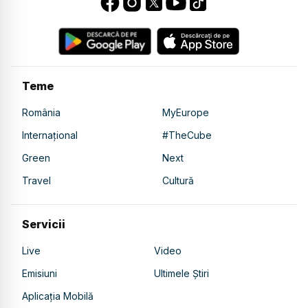
Teme
România
MyEurope
Internațional
#TheCube
Green
Next
Travel
Cultură
Servicii
Live
Video
Emisiuni
Ultimele Știri
Aplicația Mobilă