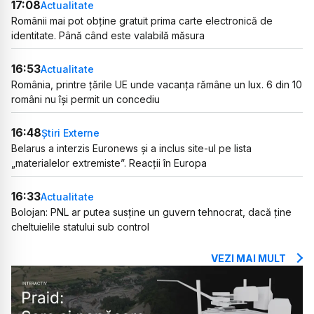
17:08
Actualitate
Românii mai pot obține gratuit prima carte electronică de
identitate. Până când este valabilă măsura
16:53
Actualitate
România, printre țările UE unde vacanța rămâne un lux. 6 din 10
români nu își permit un concediu
16:48
Știri Externe
Belarus a interzis Euronews și a inclus site-ul pe lista
„materialelor extremiste”. Reacții în Europa
16:33
Actualitate
Bolojan: PNL ar putea susține un guvern tehnocrat, dacă ține
cheltuielile statului sub control
VEZI MAI MULT