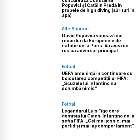
concurează Constantin
Popovici și Cătălin Preda în
probele de high diving (sărituri în
apă)
Alte Sporturi
David Popovici vânează noi
recorduri la Europenele de
natație de la Paris. Va avea un
rus ca adversar principal
Fotbal
UEFA amenință în continuare cu
boicotarea competițiilor FIFA:
„Scuzele lui Infantino nu
schimbă nimic”
Fotbal
Legendarul Luis Figo cere
demisia lui Gianni Infantino de la
șefia FIFA: „Cel mai josnic, mai
perfid și mai laș comportament”