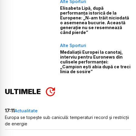
Alte Sporturi
Elisabeta Lipă, după
performanța istorică de la
Europene: „N-am trăit niciodată
o asemenea bucurie. Această
generație nu se resemnează
când pierde”
Alte Sporturi
Medaliații Europei la canotaj,
interviu pentru Euronews din
culisele performanței:
„Campion ești abia după ce treci
linia de sosire”
ULTIMELE
17:11
Actualitate
Europa se topește sub caniculă: temperaturi record și restricții
de energie