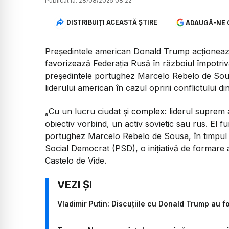
Publicat la:
28/08/2025 08:22
DISTRIBUIȚI ACEASTĂ ȘTIRE
ADAUGĂ-NE 
Președintele american Donald Trump acționează
favorizează Federația Rusă în războiul împotriva
preşedintele portughez Marcelo Rebelo de Sousa
liderului american în cazul opririi conflictului d
„Cu un lucru ciudat și complex: liderul suprem 
obiectiv vorbind, un activ sovietic sau rus. El f
portughez Marcelo Rebelo de Sousa, în timpul u
Social Democrat (PSD), o iniţiativă de formare 
Castelo de Vide.
Vladimir Putin: Discuțiile cu Donald Trump au f