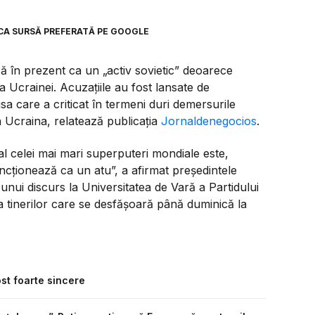
CA SURSĂ PREFERATĂ PE GOOGLE
 în prezent ca un „activ sovietic” deoarece
 Ucrainei. Acuzațiile au fost lansate de
 care a criticat în termeni duri demersurile
in Ucraina, relatează publicația
Jornaldenegocios
.
al celei mai mari superputeri mondiale este,
uncționează ca un atu”, a afirmat președintele
nui discurs la Universitatea de Vară a Partidului
a tinerilor care se desfăşoară până duminică la
ost foarte sincere