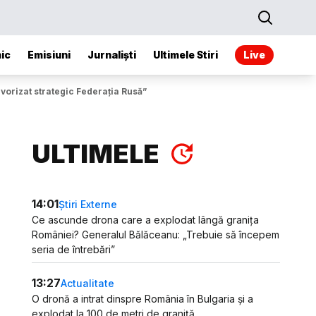
ic
Emisiuni
Jurnaliști
Ultimele Stiri
Live
avorizat strategic Federația Rusă”
ULTIMELE
14:01
Știri Externe
Ce ascunde drona care a explodat lângă granița
României? Generalul Bălăceanu: „Trebuie să începem
seria de întrebări”
13:27
Actualitate
O dronă a intrat dinspre România în Bulgaria și a
explodat la 100 de metri de graniță