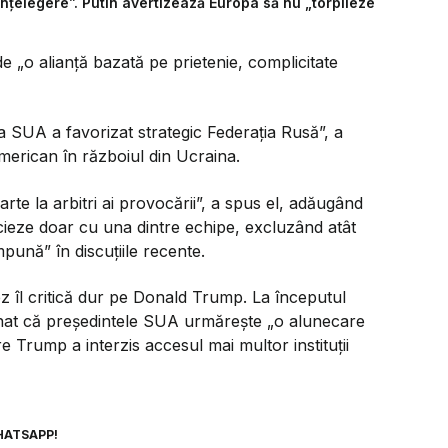
țelegere”. Putin avertizează Europa să nu „torpileze
e „o alianță bazată pe prietenie, complicitate
 SUA a favorizat strategic Federația Rusă”, a
american în războiul din Ucraina.
parte la arbitri ai provocării”, a spus el, adăugând
cieze doar cu una dintre echipe, excluzând atât
pună” în discuțiile recente.
 îl critică dur pe Donald Trump. La începutul
nat că președintele SUA urmăreşte „o alunecare
are Trump a interzis accesul mai multor instituţii
HATSAPP!