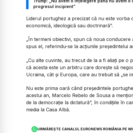
Trump: „Nu avem o înțelegere până nu avem o în
progresul incipient”
Liderul portughez a precizat că nu este vorba d
economică, ideologică sau doctrinară”.
„În termeni obiectivi, spun că noua conducere a
spus el, referindu-se la acțiunile președintelui 
„Cu alte cuvinte, au trecut de la a fi aliați pe o 
că acesta este un arbitru care dorește să nego
Ucraina, cât și Europa, care au trebuit să „se im
Nu este prima oară când președintele portughez
acestui an, Marcelo Rebelo de Sousa a mențio
de la democraţie la dictatură”, în condițiile în c
media la Casa Albă.
URMĂREȘTE CANALUL EURONEWS ROMÂNIA PE W