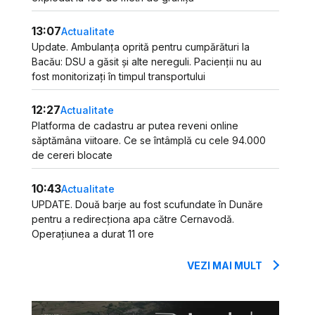
13:07
Actualitate
Update. Ambulanța oprită pentru cumpărături la
Bacău: DSU a găsit și alte nereguli. Pacienții nu au
fost monitorizați în timpul transportului
12:27
Actualitate
Platforma de cadastru ar putea reveni online
săptămâna viitoare. Ce se întâmplă cu cele 94.000
de cereri blocate
10:43
Actualitate
UPDATE. Două barje au fost scufundate în Dunăre
pentru a redirecționa apa către Cernavodă.
Operațiunea a durat 11 ore
VEZI MAI MULT