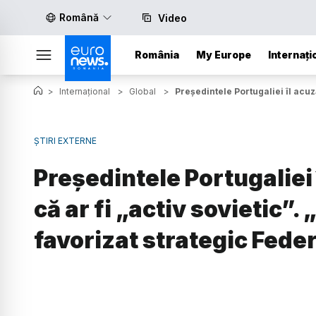
Română
Video
România
My Europe
Internați
>
Internațional
>
Global
>
Președintele Portugaliei îl acu
ȘTIRI EXTERNE
Președintele Portugaliei
că ar fi „activ sovietic”
favorizat strategic Fede