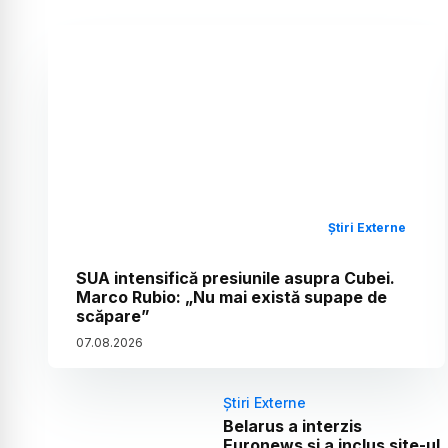
Știri Externe
SUA intensifică presiunile asupra Cubei.
Marco Rubio: „Nu mai există supape de
scăpare”
07
.
08
.
2026
Știri Externe
Belarus a interzis
Euronews și a inclus site-ul