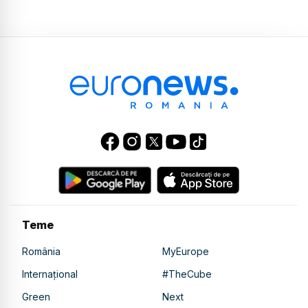
Teme
România
MyEurope
Internațional
#TheCube
Green
Next