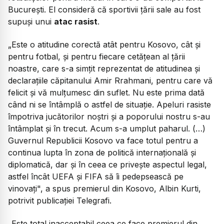
București. El consideră că sportivii țării sale au fost
supuși unui
atac rasist
.
„Este o atitudine corectă atât pentru Kosovo, cât şi
pentru fotbal, şi pentru fiecare cetăţean al ţării
noastre, care s-a simţit reprezentat de atitudinea şi
declaraţiile căpitanului Amir Rrahmani, pentru care vă
felicit şi vă mulţumesc din suflet. Nu este prima dată
când ni se întâmplă o astfel de situaţie. Apeluri rasiste
împotriva jucătorilor noştri şi a poporului nostru s-au
întâmplat şi în trecut. Acum s-a umplut paharul. (…)
Guvernul Republicii Kosovo va face totul pentru a
continua lupta în zona de politică internațională și
diplomatică, dar și în ceea ce privește aspectul legal,
astfel încât UEFA și FIFA să îi pedepsească pe
vinovați",
a spus premierul din Kosovo, Albin Kurti,
potrivit publicației Telegrafi.
„
Este total inacceptabil ceea ce face premierul din