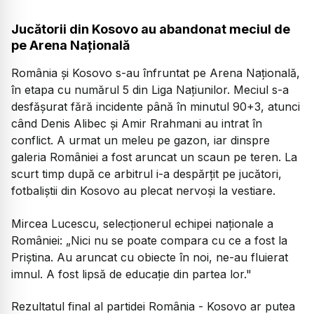
Jucătorii din Kosovo au abandonat meciul de
pe Arena Națională
România și Kosovo s-au înfruntat pe Arena Națională,
în etapa cu numărul 5 din Liga Națiunilor. Meciul s-a
desfășurat fără incidente până în minutul 90+3, atunci
când Denis Alibec și Amir Rrahmani au intrat în
conflict. A urmat un meleu pe gazon, iar dinspre
galeria României a fost aruncat un scaun pe teren. La
scurt timp după ce arbitrul i-a despărțit pe jucători,
fotbaliștii din Kosovo au plecat nervoși la vestiare.
Mircea Lucescu, selecționerul echipei naționale a
României:
„Nici nu se poate compara cu ce a fost la
Priștina. Au aruncat cu obiecte în noi, ne-au fluierat
imnul. A fost lipsă de educație din partea lor."
Rezultatul final al partidei România - Kosovo ar putea