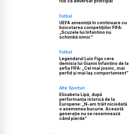
rus ca adversar principal
Fotbal
UEFA amenință în continuare cu
boicotarea competițiilor FIFA:
„Scuzele lui Infantino nu
schimbă nimic”
Fotbal
Legendarul Luis Figo cere
demisia lui Gianni Infantino de la
șefia FIFA: „Cel mai josnic, mai
perfid și mai laș comportament”
Alte Sporturi
Elisabeta Lipă, după
performanța istorică de la
Europene: „N-am trăit niciodată
o asemenea bucurie. Această
generație nu se resemnează
când pierde”