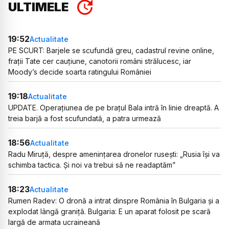
ULTIMELE
19:52
Actualitate
PE SCURT: Barjele se scufundă greu, cadastrul revine online,
frații Tate cer cauțiune, canotorii români strălucesc, iar
Moody’s decide soarta ratingului României
19:18
Actualitate
UPDATE. Operațiunea de pe brațul Bala intră în linie dreaptă. A
treia barjă a fost scufundată, a patra urmează
18:56
Actualitate
Radu Miruță, despre amenințarea dronelor rusești: „Rusia își va
schimba tactica. Și noi va trebui să ne readaptăm”
18:23
Actualitate
Rumen Radev: O dronă a intrat dinspre România în Bulgaria și a
explodat lângă graniță. Bulgaria: E un aparat folosit pe scară
largă de armata ucraineană