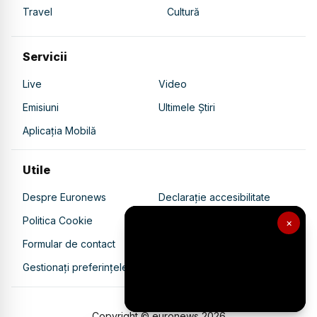
Travel
Cultură
Servicii
Live
Video
Emisiuni
Ultimele Știri
Aplicația Mobilă
Utile
Despre Euronews
Declarație accesibilitate
Politica Cookie
Politica de confidențialitate
×
Formular de contact
Transparență în utilizarea AI
Gestionați preferințele
Copyright © euronews
2026