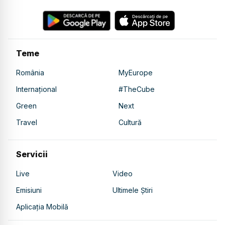
Teme
România
MyEurope
Internațional
#TheCube
Green
Next
Travel
Cultură
Servicii
Live
Video
Emisiuni
Ultimele Știri
Aplicația Mobilă