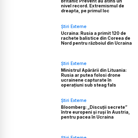
britanic Prevent au atins un
nivel record. Extremismul de
dreapta, pe primul loc
Știri Externe
Ucraina: Rusia a primit 120 de
rachete balistice din Coreea de
Nord pentru războiul din Ucraina
Știri Externe
Ministrul Apărării din Lituania:
Rusia ar putea folosi drone
ucrainene capturate în
operațiuni sub steag fals
Știri Externe
Bloomberg: „Discuții secrete”
între europeni și ruși în Austria,
pentru pacea în Ucraina
Știri Externe