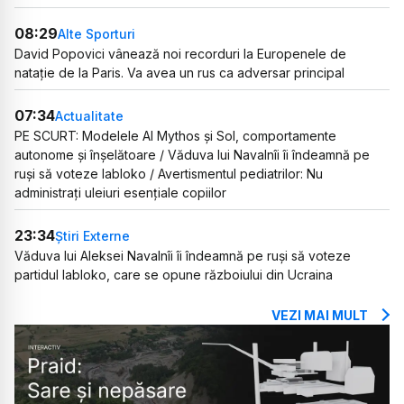
08:29
Alte Sporturi
David Popovici vânează noi recorduri la Europenele de
natație de la Paris. Va avea un rus ca adversar principal
07:34
Actualitate
PE SCURT: Modelele AI Mythos și Sol, comportamente
autonome și înșelătoare / Văduva lui Navalnîi îi îndeamnă pe
ruși să voteze Iabloko / Avertismentul pediatrilor: Nu
administrați uleiuri esențiale copiilor
23:34
Știri Externe
Văduva lui Aleksei Navalnîi îi îndeamnă pe ruși să voteze
partidul Iabloko, care se opune războiului din Ucraina
VEZI MAI MULT