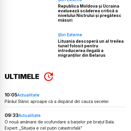
Republica Moldova și Ucraina
evaluează scăderea critică a
nivelului Nistrului și pregătesc
măsuri
Știri Externe
Lituania descoperă un al treilea
tunel folosit pentru
introducerea ilegală a
migranților din Belarus
ULTIMELE
10:05
Actualitate
Pârâul Slănic aproape că a dispărut din cauza secetei
09:33
Actualitate
O nouă amânare de scufundare a barjelor pe brațul Bala.
Expert: „Situația e cel puțin catastrofală”