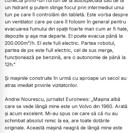
conecta printr-un furtun de la autospecială sau de la
un hidrant și putem stinge focul prin intermediul unui
tun pe care îl controlăm din tabletă. Este vorba despre
un ventilator care pe care îl folosim în general pentru
evacuarea fumului din spații foarte mari cum ar fi hale,
depozite și așa mai departe. El poate evacua până la
200.000m³/h. El este full electric. Partea robotul,
partea de jos este full electric, cel de sus merge,
funcționează pe benzină, are o autonomie de până la
12h.”
Și mașinile construite în urmă cu aproape un secol au
atras imediat privirile vizitatorilor.
Andrei Nourescu, jurnalist Euronews:
„Mașina albă
care se vede lângă mine este un Volvo din 1960. Arată
și acum excelent. Mi-au spus cei care să că nu au
schimbat absolut nimic la ea, are toate dotările
originale. Această mașină neagră de lângă mine este