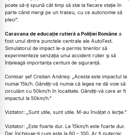
poate să-ți spună cât timp să stai la fiecare stație în
parte când mergi pe un traseu, cu ce autonomie să
pleci”.
Caravana de educație rutieră a Poliției Române
a
fost unul dintre punctele centrale ale AutoFest.
Simulatorul de impact le-a permis tinerilor să
experimenteze senzația unui accident rutier și să
înțeleagă importanța centurii de siguranță.
Comisar șef Cristian Andrieș:
„Acesta este impactul la
numai 15k/h. Gândiți-vă numai că legea ne dă voie să
circulăm cu 50km/h în localitate. Gândiți-vă care ar fi
impactul la 50km/h.”
Vizitator:
„Sunt utile, sunt utile. M-au învățat o lecție.”
Vizitator:
„Este foarte dur. La 15km/h este foarte dur.
Dar închipuie-ți cum este la 80 – 100. Ar fi puternic