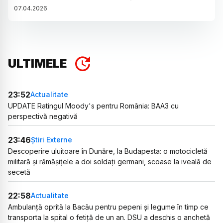
07
.
04
.
2026
ULTIMELE
23:52
Actualitate
UPDATE Ratingul Moody's pentru România: BAA3 cu
perspectivă negativă
23:46
Știri Externe
Descoperire uluitoare în Dunăre, la Budapesta: o motocicletă
militară și rămășițele a doi soldați germani, scoase la iveală de
secetă
22:58
Actualitate
Ambulanță oprită la Bacău pentru pepeni și legume în timp ce
transporta la spital o fetiță de un an. DSU a deschis o anchetă