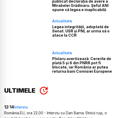
publicat declarația de avere a
Mirabelei Grădinaru. Șeful ANI
spune că legea e inaplicabilă
Actualitate
Legea integrității, adoptată de
Senat. USR și PNL ar urma să o
atace la CCR
Actualitate
Pîslaru avertizează: Cererile de
plată 5 și 6 din PNRR pot fi
blocate, iar România ar putea
returna bani Comisiei Europene
ULTIMELE
12:14
Interviu
România.EU, ora 22.00 - Interviu cu Dan Barna. Etnicii ruși, o