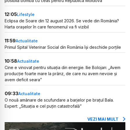
posibilă bombă cu ceas pentru Republica Moldova
12:05
Lifestyle
Eclipsa de Soare din 12 august 2026. Se vede din România?
Harta orașelor în care fenomenul va fi vizibil
11:59
Actualitate
Primul Spital Veterinar Social din România își deschide porțile
10:58
Actualitate
Cine e vinovat pentru situația din energie. Ilie Bolojan: „Avem
producție foarte mare la prânz, de care nu avem nevoie și
avem deficit seara”
09:33
Actualitate
O nouă amânare de scufundare a barjelor pe brațul Bala.
Expert: „Situația e cel puțin catastrofală”
VEZI MAI MULT