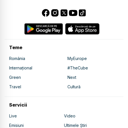
Teme
România
MyEurope
Internațional
#TheCube
Green
Next
Travel
Cultură
Servicii
Live
Video
Emisiuni
Ultimele Știri