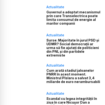
Actualitate
Guvernul a adoptat mecanismul
prin care Transelectrica poate
limita consumul de energie al
marilor companii
Actualitate
Surse: Majoritate în jurul PSD și
UDMR? Social democrații ar
urma să fie ajutați de politicieni
din PNL și din partidele
extremiste
Actualitate
Cum arată stadiul jaloanelor
PNRR în acest moment.
Ministrul Pîslaru a salvat 3,4
miliarde de euro nerambursabili
Actualitate
Scandal cu legea integrității în
ziua în care Nicușor Dan a