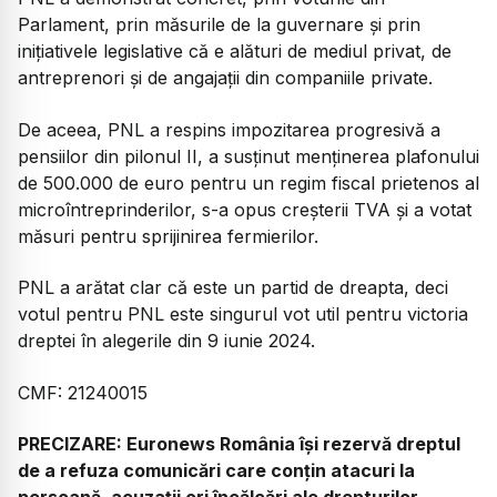
Parlament, prin măsurile de la guvernare și prin
inițiativele legislative că e alături de mediul privat, de
antreprenori și de angajații din companiile private.
De aceea, PNL a respins impozitarea progresivă a
pensiilor din pilonul II, a susținut menținerea plafonului
de 500.000 de euro pentru un regim fiscal prietenos al
microîntreprinderilor, s-a opus creșterii TVA și a votat
măsuri pentru sprijinirea fermierilor.
PNL a arătat clar că este un partid de dreapta, deci
votul pentru PNL este singurul vot util pentru victoria
dreptei în alegerile din 9 iunie 2024.
CMF: 21240015
PRECIZARE: Euronews România își rezervă dreptul
de a refuza comunicări care conțin atacuri la
persoană, acuzații ori încălcări ale drepturilor