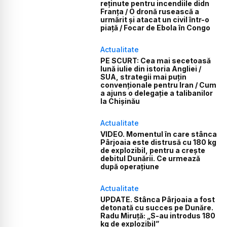
reținute pentru incendiile didn
Franța / O dronă rusească a
urmărit și atacat un civil într-o
piață / Focar de Ebola în Congo
Actualitate
PE SCURT: Cea mai secetoasă
lună iulie din istoria Angliei /
SUA, strategii mai puțin
convenționale pentru Iran / Cum
a ajuns o delegație a talibanilor
la Chișinău
Actualitate
VIDEO. Momentul în care stânca
Pârjoaia este distrusă cu 180 kg
de explozibil, pentru a crește
debitul Dunării. Ce urmează
după operațiune
Actualitate
UPDATE. Stânca Pârjoaia a fost
detonată cu succes pe Dunăre.
Radu Miruță: „S-au introdus 180
kg de explozibil”