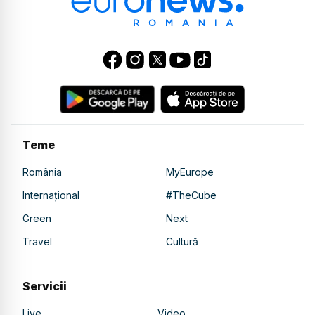
Teme
România
MyEurope
Internațional
#TheCube
Green
Next
Travel
Cultură
Servicii
Live
Video