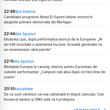
22:48
Știri Externe
Candidatul progresist Abdul El-Sayed obține victoria în
alegerile primare democrate din Michigan
22:44
Alte Sporturi
Elisabeta Lipă, după performanța istorică de la Europene: „N-
am trăit niciodată o asemenea bucurie. Această generație nu
se resemnează când pierde”
22:11
Alte Sporturi
Medaliații Europei la canotaj, interviu pentru Euronews din
culisele performanței: „Campion ești abia după ce treci linia de
sosire”
20:51
Actualitate
De ce sunt vârstnicii cei mai vulnerabili în timpul caniculei. Cum
încearcă medicii și ONG-urile să îi protejeze