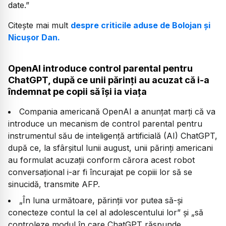
date.”
Citește mai mult
despre criticile aduse de Bolojan și
Nicușor Dan.
OpenAI introduce control parental pentru
ChatGPT, după ce unii părinți au acuzat că i-a
îndemnat pe copii să își ia viața
Compania americană OpenAI a anunțat marți că va
introduce un mecanism de control parental pentru
instrumentul său de inteligență artificială (AI) ChatGPT,
după ce, la sfârșitul lunii august, unii părinți americani
au formulat acuzații conform cărora acest robot
conversațional i-ar fi încurajat pe copiii lor să se
sinucidă, transmite AFP.
„În luna următoare, părinții vor putea să-și
conecteze contul la cel al adolescentului lor” și „să
controleze modul în care ChatGPT răspunde