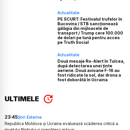
Actualitate
PE SCURT: Festivalul trufelor în
Bucovina / STB sancționează
gălăgia din mijloacele de
transport / Trump cere 100.000
de dolari pe lună pentru acces
pe Truth Social
Actualitate
Două mesaje Ro-Alert în Tulcea,
după detectarea unei ținte
aeriene. Două avioane F-16 au
fost ridicate la sol, dar drona a
fost doborâtă în Ucraina
ULTIMELE
23:45
Știri Externe
Republica Moldova și Ucraina evaluează scăderea critică a
nivelului Nistrului și pregătesc măsuri