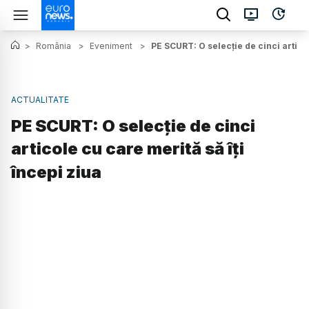
>
România
>
Eveniment
>
PE SCURT: O selecție de cinci articol
ACTUALITATE
PE SCURT: O selecție de cinci
articole cu care merită să îți
începi ziua