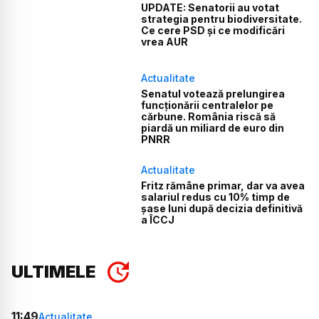
UPDATE: Senatorii au votat
strategia pentru biodiversitate.
Ce cere PSD și ce modificări
vrea AUR
Actualitate
Senatul votează prelungirea
funcționării centralelor pe
cărbune. România riscă să
piardă un miliard de euro din
PNRR
Actualitate
Fritz rămâne primar, dar va avea
salariul redus cu 10% timp de
șase luni după decizia definitivă
a ÎCCJ
ULTIMELE
11:49
Actualitate