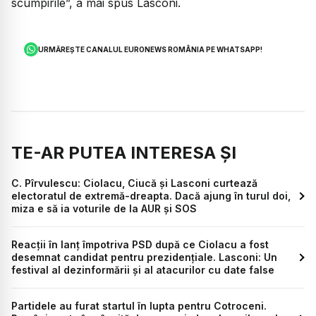
scumpirile”, a mai spus Lasconi.
URMĂREȘTE CANALUL EURONEWS ROMÂNIA PE WHATSAPP!
TE-AR PUTEA INTERESA ȘI
C. Pîrvulescu: Ciolacu, Ciucă și Lasconi curtează
electoratul de extremă-dreapta. Dacă ajung în turul doi,
miza e să ia voturile de la AUR și SOS
Reacții în lanț împotriva PSD după ce Ciolacu a fost
desemnat candidat pentru prezidențiale. Lasconi: Un
festival al dezinformării şi al atacurilor cu date false
Partidele au furat startul în lupta pentru Cotroceni.