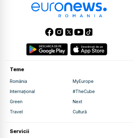
Teme
România
MyEurope
Internațional
#TheCube
Green
Next
Travel
Cultură
Servicii