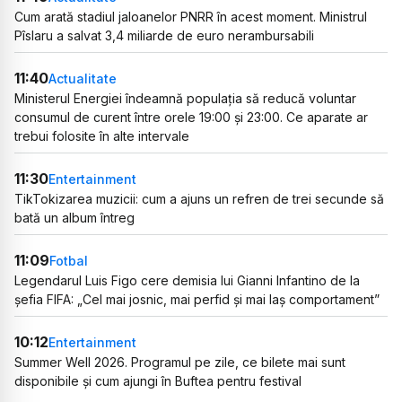
Cum arată stadiul jaloanelor PNRR în acest moment. Ministrul
Pîslaru a salvat 3,4 miliarde de euro nerambursabili
11:40
Actualitate
Ministerul Energiei îndeamnă populația să reducă voluntar
consumul de curent între orele 19:00 și 23:00. Ce aparate ar
trebui folosite în alte intervale
11:30
Entertainment
TikTokizarea muzicii: cum a ajuns un refren de trei secunde să
bată un album întreg
11:09
Fotbal
Legendarul Luis Figo cere demisia lui Gianni Infantino de la
șefia FIFA: „Cel mai josnic, mai perfid și mai laș comportament”
10:12
Entertainment
Summer Well 2026. Programul pe zile, ce bilete mai sunt
disponibile și cum ajungi în Buftea pentru festival