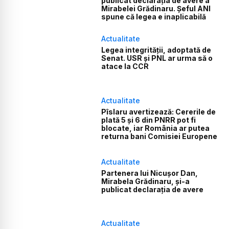
publicat declarația de avere a
Mirabelei Grădinaru. Șeful ANI
spune că legea e inaplicabilă
Actualitate
Legea integrității, adoptată de
Senat. USR și PNL ar urma să o
atace la CCR
Actualitate
Pîslaru avertizează: Cererile de
plată 5 și 6 din PNRR pot fi
blocate, iar România ar putea
returna bani Comisiei Europene
Actualitate
Partenera lui Nicușor Dan,
Mirabela Grădinaru, și-a
publicat declarația de avere
Actualitate