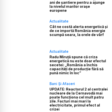
ani de șantiere pentru a ajunge
la nivelul marilor orașe
europene
Actualitate
Cât ne costă alerta energetică și
de ce importă România energie
scumpă seara, la orele de vârf
Actualitate
Radu Miruță spune că criza
energetică nu este doar efectul
secetei: „România a închis
capacități de producție fără să
pună nimic în loc”
Bani Și Afaceri
UPDATE: Reactorul 2 al centralei
nucleare de la Cernavodă mai
poate funcționa cel mult patru
zile. Facturi mai mari la
electricitate, primul efect al
crizei