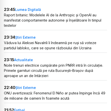
23:45
Lumea Digitală
Raport britanic: Modelele AI de la Anthropic și OpenAI au
manifestat comportamente autonome și înșelătoare în timpul
testelor
23:34
Știri Externe
Văduva lui Aleksei Navalnîi îi îndeamnă pe ruși să voteze
partidul Iabloko, care se opune războiului din Ucraina
23:15
Actualitate
Noile trenuri electrice cumpărate prin PNRR intră în circulație.
Primele garnituri circulă pe ruta București–Brașov după
aproape un an de întârzieri
22:40
Știri Externe
ONU avertizează: Fenomenul El Niño ar putea împinge încă 49
de milioane de oameni în foamete acută
21:52
Fotbal