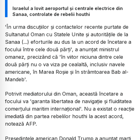
Israelul a lovit aeroportul și centrale electrice din
Sanaa, controlate de rebelii houthi
'În urma discuțiilor și contactelor recente purtate de
Sultanatul Oman cu Statele Unite și autoritățile de la
Sanaa (...) eforturile au dus la un acord de încetare a
focului între cele două părți', a anunțat ministrul
omanez, precizând că 'în viitor niciuna dintre cele
două părți nu o va viza pe cealaltă, inclusiv navele
americane, în Marea Roșie și în strâmtoarea Bab al-
Mandeb'.
Potrivit mediatorului din Oman, această încetare a
focului va 'garanta libertatea de navigație și fluiditatea
comerțului maritim internațional'. Nu a existat o reacție
imediată din partea rebelilor houthi la acest acord,
notează AFP.
Președintele american Donald Trump a anunțat marți