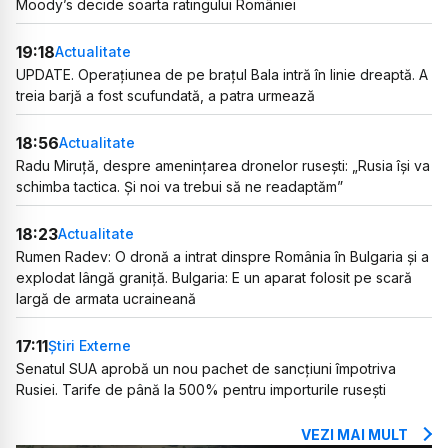
Moody’s decide soarta ratingului României
19:18
Actualitate
UPDATE. Operațiunea de pe brațul Bala intră în linie dreaptă. A
treia barjă a fost scufundată, a patra urmează
18:56
Actualitate
Radu Miruță, despre amenințarea dronelor rusești: „Rusia își va
schimba tactica. Și noi va trebui să ne readaptăm”
18:23
Actualitate
Rumen Radev: O dronă a intrat dinspre România în Bulgaria și a
explodat lângă graniță. Bulgaria: E un aparat folosit pe scară
largă de armata ucraineană
17:11
Știri Externe
Senatul SUA aprobă un nou pachet de sancțiuni împotriva
Rusiei. Tarife de până la 500% pentru importurile rusești
VEZI MAI MULT