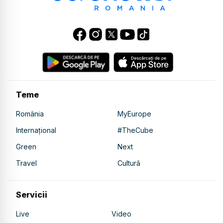
Teme
România
MyEurope
Internațional
#TheCube
Green
Next
Travel
Cultură
Servicii
Live
Video