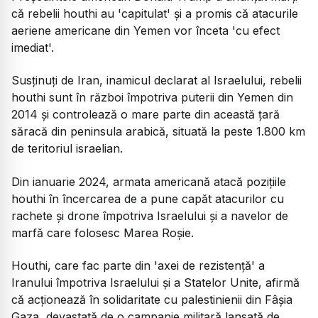
că rebelii houthi au 'capitulat' și a promis că atacurile
aeriene americane din Yemen vor înceta 'cu efect
imediat'.
Susținuți de Iran, inamicul declarat al Israelului, rebelii
houthi sunt în război împotriva puterii din Yemen din
2014 și controlează o mare parte din această țară
săracă din peninsula arabică, situată la peste 1.800 km
de teritoriul israelian.
Din ianuarie 2024, armata americană atacă pozițiile
houthi în încercarea de a pune capăt atacurilor cu
rachete și drone împotriva Israelului și a navelor de
marfă care folosesc Marea Roșie.
Houthi, care fac parte din 'axei de rezistență' a
Iranului împotriva Israelului și a Statelor Unite, afirmă
că acționează în solidaritate cu palestinienii din Fâșia
Gaza, devastată de o campanie militară lansată de