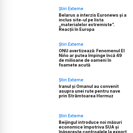
Știri Externe
Belarus a interzis Euronews și a
inclus site-ul pe lista
„materialelor extremiste”.
Reacții în Europa
Știri Externe
ONU avertizează: Fenomenul El
Niño ar putea împinge încă 49
de milioane de oameni în
foamete acută
Știri Externe
Iranul și Omanul au convenit
asupra unei rute pentru nave
prin Strâmtoarea Hormuz
Știri Externe
Beijingul introduce noi măsuri
economice împotriva SUA și
înăsprește controalele la export