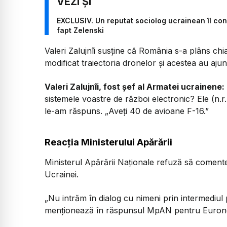
EXCLUSIV. Un reputat sociolog ucrainean îl con
fapt Zelenski
Valeri Zalujnîi susține că România s-a plâns ch
modificat traiectoria dronelor și acestea au aju
Valeri Zalujnîi, fost șef al Armatei ucrainene:
sistemele voastre de război electronic? Ele (n.r.
le-am răspuns. „Aveți 40 de avioane F-16.”
Reacția Ministerului Apărării
Ministerul Apărării Naționale refuză să comentez
Ucrainei.
„Nu intrăm în dialog cu nimeni prin intermediul
menționează în răspunsul MpAN pentru Euron