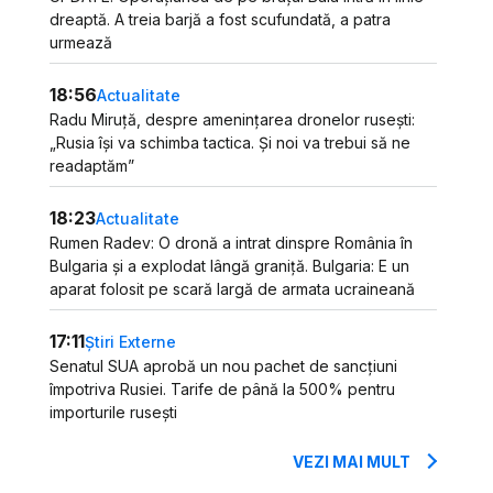
dreaptă. A treia barjă a fost scufundată, a patra
urmează
18:56
Actualitate
Radu Miruță, despre amenințarea dronelor rusești:
„Rusia își va schimba tactica. Și noi va trebui să ne
readaptăm”
18:23
Actualitate
Rumen Radev: O dronă a intrat dinspre România în
Bulgaria și a explodat lângă graniță. Bulgaria: E un
aparat folosit pe scară largă de armata ucraineană
17:11
Știri Externe
Senatul SUA aprobă un nou pachet de sancțiuni
împotriva Rusiei. Tarife de până la 500% pentru
importurile rusești
VEZI MAI MULT