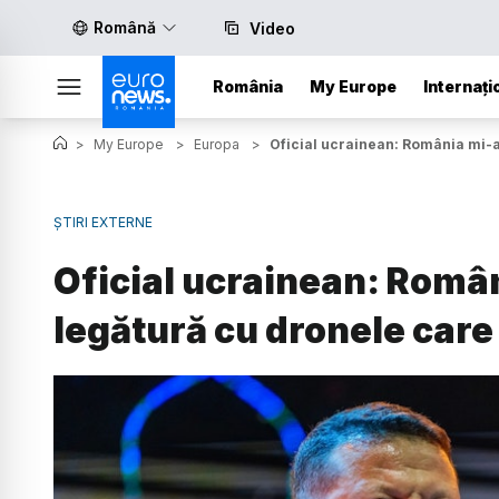
Română
Video
România
My Europe
Internați
>
My Europe
>
Europa
>
Oficial ucrainean: România mi-a 
ȘTIRI EXTERNE
Oficial ucrainean: Român
legătură cu dronele care 