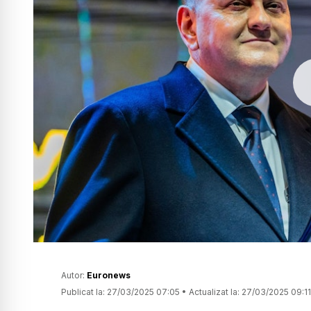
Autor:
Euronews
Publicat la:
27/03/2025 07:05
•
Actualizat la:
27/03/2025 09:11