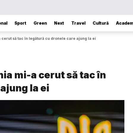
onal
Sport
Green
Next
Travel
Cultură
Academ
cerut să tac în legătură cu dronele care ajung la ei
ia mi-a cerut să tac în
ajung la ei