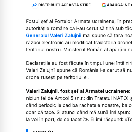
DISTRIBUIȚI ACEASTĂ ȘTIRE
ADAUGĂ-NE 
Fostul șef al Forțelor Armate ucrainene, în pr
autoritățile române că i-au cerut să țină sub tă
Generalul Valeri Zalujnîi
mai spune că țara noas
război electronic au modificat traiectoria drone
teritoriul nostru. Ministerul Român al apărării 
Declarațiile au fost făcute în timpul unei întâln
Valeri Zalujnîi spune că România i-a cerut să nu
drone rusești pe teritoriul ei.
Valeri Zalujnîi, fost șef al Armatei ucrainene:
niciun fel de Articol 5 (n.r.: din Tratatul NATO) 
când periodic le cad ba rachetele noastre, ba ce
doar că tace. Și atunci când mă sună îmi spun
la voi în port, de ce tăceți?». Ei îmi răspund: «T