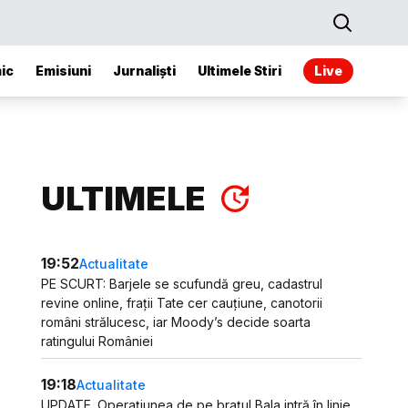
ic
Emisiuni
Jurnaliști
Ultimele Stiri
Live
ULTIMELE
19:52
Actualitate
PE SCURT: Barjele se scufundă greu, cadastrul
revine online, frații Tate cer cauțiune, canotorii
români strălucesc, iar Moody’s decide soarta
ratingului României
19:18
Actualitate
UPDATE. Operațiunea de pe brațul Bala intră în linie