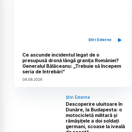
Știri Externe
Ce ascunde incidentul legat de o
presupusă dronă lângă granița României?
Generalul Bălăceanu: „Trebuie să începem
seria de întrebări”
08
.
08
.
2026
Știri Externe
Descoperire uluitoare în
Dunăre, la Budapesta: o
motocicletă militară și
rămășițele a doi soldați
germani, scoase la iveală
de secetă