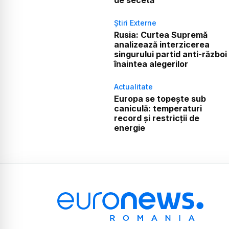
Știri Externe
Rusia: Curtea Supremă
analizează interzicerea
singurului partid anti-război
înaintea alegerilor
Actualitate
Europa se topește sub
caniculă: temperaturi
record și restricții de
energie