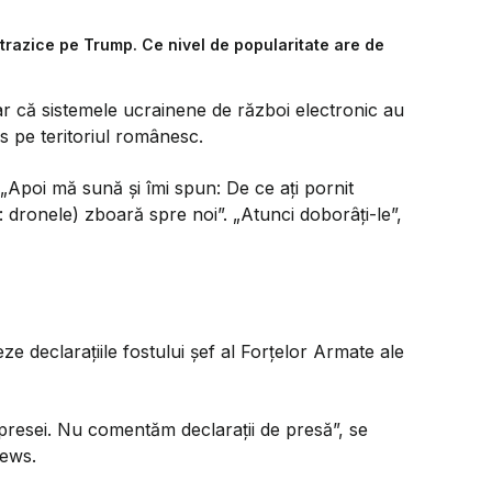
trazice pe Trump. Ce nivel de popularitate are de
iar că sistemele ucrainene de război electronic au
ns pe teritoriul românesc.
„Apoi mă sună și îmi spun: De ce ați pornit
: dronele) zboară spre noi”. „Atunci doborâți-le”,
e declarațiile fostului șef al Forțelor Armate ale
 presei. Nu comentăm declarații de presă”, se
ews.