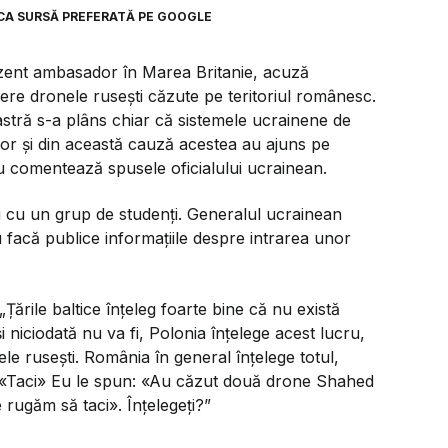
CA SURSĂ PREFERATĂ PE GOOGLE
ezent ambasador în Marea Britanie, acuză
cere dronele rusești căzute pe teritoriul românesc.
tră s-a plâns chiar că sistemele ucrainene de
lor și din această cauză acestea au ajuns pe
nu comentează spusele oficialului ucrainean.
iri cu un grup de studenți. Generalul ucrainean
 facă publice informațiile despre intrarea unor
„Țările baltice înțeleg foarte bine că nu există
și niciodată nu va fi, Polonia înțelege acest lucru,
le rusești. România în general înțelege totul,
: «Taci» Eu le spun: «Au căzut două drone Shahed
e rugăm să taci». Înțelegeți?”