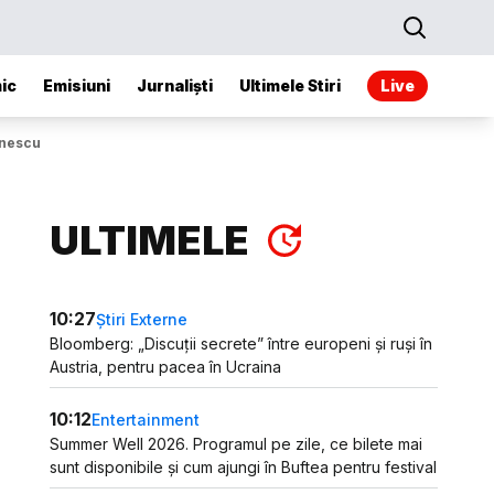
ic
Emisiuni
Jurnaliști
Ultimele Stiri
Live
ănescu
ULTIMELE
10:27
Știri Externe
Bloomberg: „Discuții secrete” între europeni și ruși în
Austria, pentru pacea în Ucraina
10:12
Entertainment
Summer Well 2026. Programul pe zile, ce bilete mai
sunt disponibile și cum ajungi în Buftea pentru festival