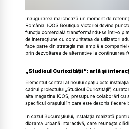
Inaugurarea marchează un moment de referință p
România. IQOS Boutique Victoriei devine punctul
funcție comercială transformându-se într-o plat
de interacțiune cu comunitatea de utilizatori adu
face parte din strategia mai amplă a companiei d
prin dezvoltarea de alternative la continuarea f
„Studioul Curiozității”: artă și interac
Elementul central al noului spațiu este instalați
cadrul proiectului „Studioul Curiozității”, curator
alte magazine IQOS, presupune colaborări cu art
specificul orașului în care este deschis fiecare 
În cazul Bucureștiului, instalația realizată pen
dioramă urbană interactivă, care reunește clădi