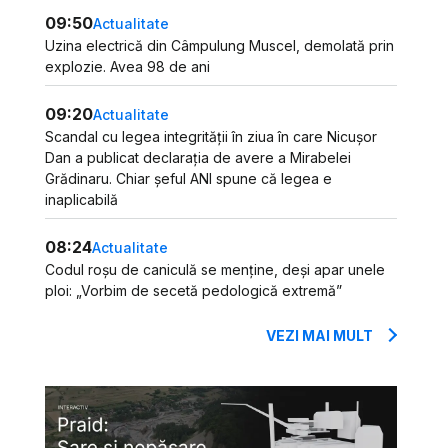
09:50
Actualitate
Uzina electrică din Câmpulung Muscel, demolată prin
explozie. Avea 98 de ani
09:20
Actualitate
Scandal cu legea integrității în ziua în care Nicușor
Dan a publicat declarația de avere a Mirabelei
Grădinaru. Chiar șeful ANI spune că legea e
inaplicabilă
08:24
Actualitate
Codul roșu de caniculă se menține, deși apar unele
ploi: „Vorbim de secetă pedologică extremă”
VEZI MAI MULT