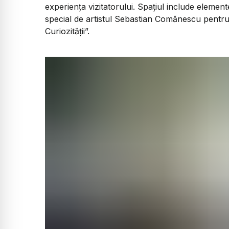
experiența vizitatorului. Spațiul include elemente 
special de artistul Sebastian Comănescu pentru
Curiozității”.