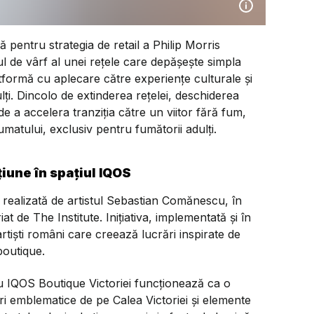
entru strategia de retail a Philip Morris
 de vârf al unei rețele care depășește simpla
formă cu aplecare către experiențe culturale și
lți. Dincolo de extinderea rețelei, deschiderea
e a accelera tranziția către un viitor fără fum,
umatului, exclusiv pentru fumătorii adulți.
țiune în spațiul IQOS
a realizată de artistul Sebastian Comănescu, în
iat de The Institute. Inițiativa, implementată și în
iști români care creează lucrări inspirate de
boutique.
tru IQOS Boutique Victoriei funcționează ca o
ri emblematice de pe Calea Victoriei și elemente