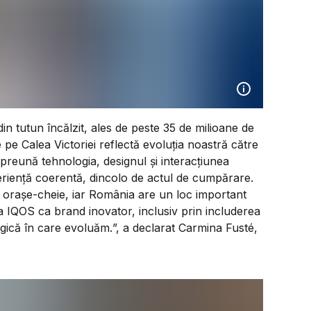
in tutun încălzit, ales de peste 35 de milioane de
de pe Calea Victoriei reflectă evoluția noastră către
mpreună tehnologia, designul și interacțiunea
xperiență coerentă, dincolo de actul de cumpărare.
n orașe-cheie, iar România are un loc important
a IQOS ca brand inovator, inclusiv prin includerea
egică în care evoluăm.
”, a declarat Carmina Fusté,