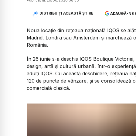
Publicat la:
29/06/2026 08:53
DISTRIBUIȚI ACEASTĂ ȘTIRE
ADAUGĂ-NE 
Noua locație din rețeaua națională IQOS se alăt
Madrid, Londra sau Amsterdam și marchează o no
România.
În 26 iunie s-a deschis IQOS Boutique Victoriei,
design, artă și cultură urbană, într-o experien
adulți IQOS. Cu această deschidere, rețeaua na
120 de puncte de vânzare, și se consolidează c
comercială clasică.