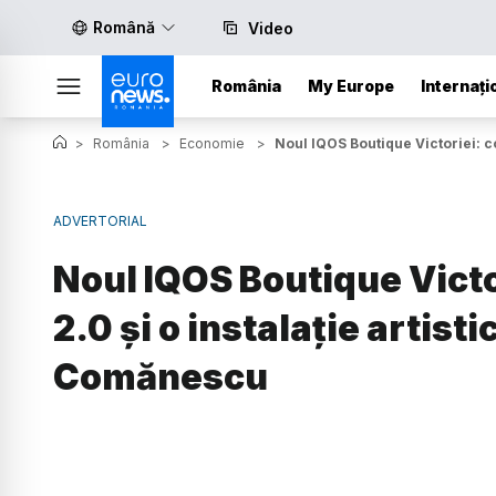
Română
Video
România
My Europe
Internați
>
România
>
Economie
>
Noul IQOS Boutique Victoriei: c
ADVERTORIAL
Noul IQOS Boutique Victor
2.0 și o instalație artis
Comănescu