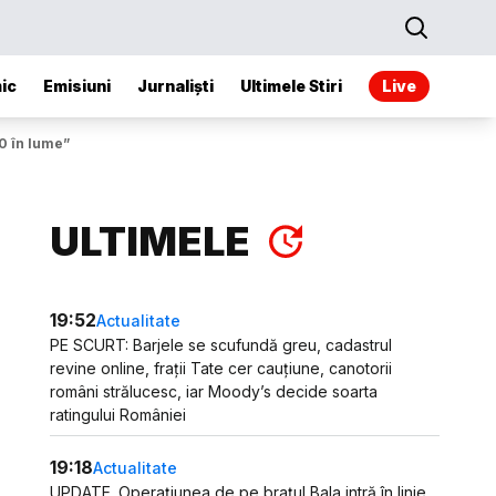
ic
Emisiuni
Jurnaliști
Ultimele Stiri
Live
0 în lume”
ULTIMELE
19:52
Actualitate
PE SCURT: Barjele se scufundă greu, cadastrul
revine online, frații Tate cer cauțiune, canotorii
români strălucesc, iar Moody’s decide soarta
ratingului României
19:18
Actualitate
UPDATE. Operațiunea de pe brațul Bala intră în linie