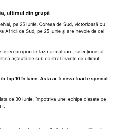
a, ultimul din grupă
ehiei, pe 25 iunie. Coreea de Sud, victorioasă cu
va Africii de Sud, pe 25 iunie și are nevoie de cel
e teren propriu în faza următoare, selecționerul
țină așteptările sub control înainte de ultimul
în top 10 în lume. Asta ar fi ceva foarte special
data de 30 iunie, împotriva unei echipe clasate pe
 I.