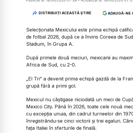
Publicat la:
19/06/2026 07:38
•
Actualizat la:
19/06/2026 07:3
DISTRIBUIȚI ACEASTĂ ȘTIRE
ADAUGĂ-NE 
Selecționata Mexicului este prima echipă calific
de fotbal 2026, după ce a învins Coreea de Sud 
Stadium, în Grupa A.
După primele două meciuri, mexicanii au maxim
Africa de Sud, cu 2-0.
„El Tri” a devenit prima echipă gazdă de la Fran
grupă fără a primi gol.
Mexicul nu câștigase niciodată un meci de Cupă
Mexico City. Până în 2026, toate cele nouă mec
cu excepția unuia, din cadrul turneelor din 197
înregistrându-se cinci victorii și trei egaluri. C
fața Italiei în sferturile de finală.