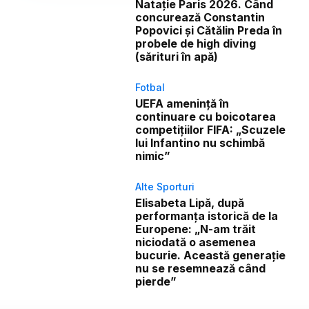
Natație Paris 2026. Când
concurează Constantin
Popovici și Cătălin Preda în
probele de high diving
(sărituri în apă)
Fotbal
UEFA amenință în
continuare cu boicotarea
competițiilor FIFA: „Scuzele
lui Infantino nu schimbă
nimic”
Alte Sporturi
Elisabeta Lipă, după
performanța istorică de la
Europene: „N-am trăit
niciodată o asemenea
bucurie. Această generație
nu se resemnează când
pierde”