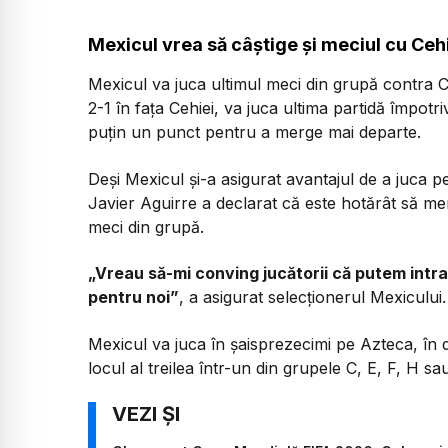
Mexicul vrea să câștige și meciul cu Cehi
Mexicul va juca ultimul meci din grupă contra C
2-1 în fața Cehiei, va juca ultima partidă împotri
puțin un punct pentru a merge mai departe.
Deși Mexicul și-a asigurat avantajul de a juca p
Javier Aguirre a declarat că este hotărât să men
meci din grupă.
„Vreau să-mi conving jucătorii că putem intra 
pentru noi”
, a asigurat selecționerul Mexicului.
Mexicul va juca în șaisprezecimi pe Azteca, în 
locul al treilea într-un din grupele C, E, F, H sau