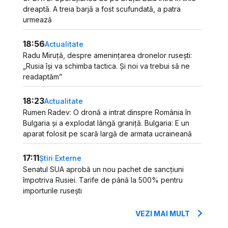
dreaptă. A treia barjă a fost scufundată, a patra
urmează
18:56
Actualitate
Radu Miruță, despre amenințarea dronelor rusești:
„Rusia își va schimba tactica. Și noi va trebui să ne
readaptăm”
18:23
Actualitate
Rumen Radev: O dronă a intrat dinspre România în
Bulgaria și a explodat lângă graniță. Bulgaria: E un
aparat folosit pe scară largă de armata ucraineană
17:11
Știri Externe
Senatul SUA aprobă un nou pachet de sancțiuni
împotriva Rusiei. Tarife de până la 500% pentru
importurile rusești
VEZI MAI MULT