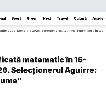
onal
Sport
Green
Next
Travel
Cultură
Academ
imile Cupei Mondiale 2026. Selecționerul Aguirre: „Putem intra în top 1
ficată matematic în 16-
6. Selecționerul Aguirre:
 lume”