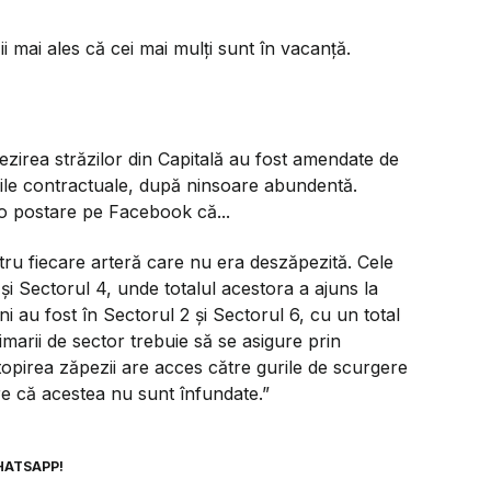
i mai ales că cei mai mulți sunt în vacanță.
zirea străzilor din Capitală au fost amendate de
aţiile contractuale, după ninsoare abundentă.
-o postare pe Facebook că...
entru fiecare arteră care nu era deszăpezită. Cele
și Sectorul 4, unde totalul acestora a ajuns la
ni au fost în Sectorul 2 și Sectorul 6, cu un total
imarii de sector trebuie să se asigure prin
 topirea zăpezii are acces către gurile de scurgere
re că acestea nu sunt înfundate.”
HATSAPP!