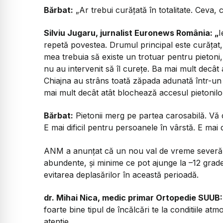
Bărbat:
„Ar trebui curățată în totalitate. Ceva, c
Silviu Jugaru, jurnalist Euronews România: „
I
repetă povestea. Drumul principal este curățat,
mea trebuia să existe un trotuar pentru pietoni,
nu au intervenit să îl curețe. Ba mai mult decât 
Chiajna au strâns toată zăpada adunată într-un
mai mult decât atât blochează accesul pietonilor
Bărbat:
Pietonii merg pe partea carosabilă. Vă
E mai dificil pentru persoanele în vârstă. E mai d
ANM a anunțat că un nou val de vreme severă car
abundente, și minime ce pot ajunge la –12 grade 
evitarea deplasărilor în această perioadă.
dr. Mihai Nica, medic primar Ortopedie SUUB
foarte bine tipul de încălcări te la conditiile at
atenție.