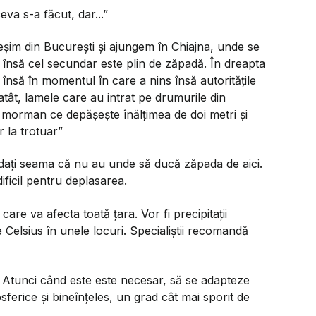
eva s-a făcut, dar...”
eșim din București și ajungem în Chiajna, unde se
 însă cel secundar este plin de zăpadă. În dreapta
 însă în momentul în care a nins însă autoritățile
atât, lamele care au intrat pe drumurile din
 morman ce depășește înălțimea de doi metri și
 la trotuar”
 dați seama că nu au unde să ducă zăpada de aici.
ificil pentru deplasarea.
e va afecta toată țara. Vor fi precipitații
Celsius în unele locuri. Specialiștii recomandă
:
Atunci când este este necesar, să se adapteze
mosferice și bineînțeles, un grad cât mai sporit de