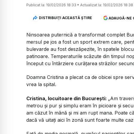
Publicat la:
19/02/2026 18:33
•
Actualizat la:
19/02/2026 18:38
DISTRIBUIȚI ACEASTĂ ȘTIRE
ADAUGĂ-NE 
Ninsoarea puternică a transformat complet Bucur
mersul pe jos a fost un sport extrem care, pentru
bulevarde au fost deszăpezite, în spatele bloc
patinoare. Temperaturile scăzute din timpul nopț
început cu întârziere curățarea străzilor secun
Doamna Cristina a plecat ca de obicei spre serv
vrea la spital.
Cristina, locuitoare din București:
„Am travers
metrou și pur și simplu eram în picioare și sec
am căzut în mână și mi am rupt mana. Poate că
dacă vă uitați aici în zonă sunt foarte multe cazu
Față de media normală, numărul pacienților care