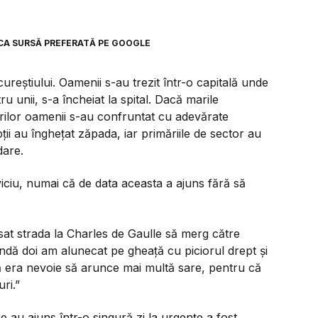
CA SURSĂ PREFERATĂ PE GOOGLE
eștiului. Oamenii s-au trezit într-o capitală unde
 unii, s-a încheiat la spital. Dacă marile
urilor oamenii s-au confruntat cu adevărate
ii au înghețat zăpada, iar primăriile de sector au
dare.
iciu, numai că de data aceasta a ajuns fără să
at strada la Charles de Gaulle să merg către
undă doi am alunecat pe gheață cu piciorul drept și
 era nevoie să arunce mai multă sare, pentru că
ri.”
 au ajuns într-o singură zi la urgențe a fost