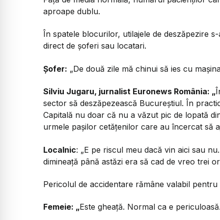
aproape dublu.
În spatele blocurilor, utilajele de deszăpezire s-
direct de șoferi sau locatari.
Șofer:
„De două zile mă chinui să ies cu mașina
Silviu Jugaru, jurnalist Euronews România:
„
Î
sector să deszăpezească Bucureștiul. În practic
Capitală nu doar că nu a văzut pic de lopată din
urmele pașilor cetățenilor care au încercat să a
Localnic
:
„E pe riscul meu dacă vin aici sau nu.
dimineață până astăzi era să cad de vreo trei ori
Pericolul de accidentare rămâne valabil pentru t
Femeie:
„
Este gheață. Normal ca e periculoasă.