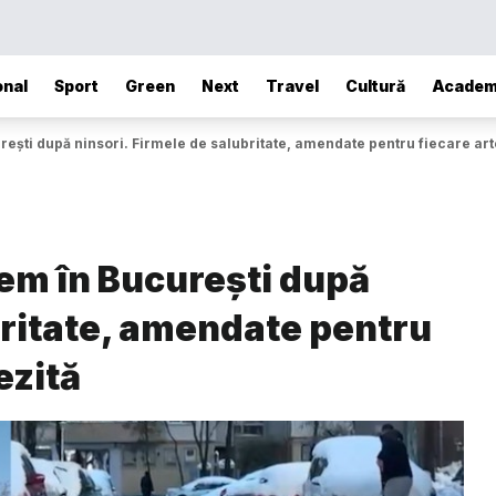
onal
Sport
Green
Next
Travel
Cultură
Academ
urești după ninsori. Firmele de salubritate, amendate pentru fiecare ar
rem în București după
britate, amendate pentru
ezită