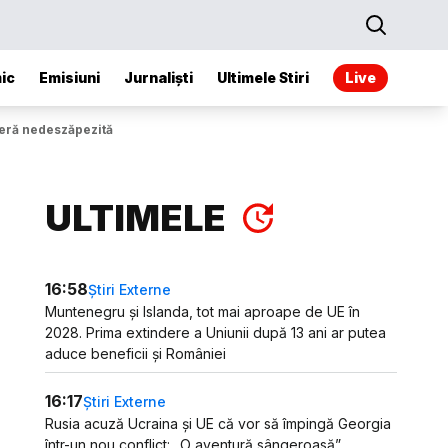
ic
Emisiuni
Jurnaliști
Ultimele Stiri
Live
teră nedeszăpezită
ULTIMELE
16:58
Știri Externe
Muntenegru și Islanda, tot mai aproape de UE în
2028. Prima extindere a Uniunii după 13 ani ar putea
aduce beneficii și României
16:17
Știri Externe
Rusia acuză Ucraina și UE că vor să împingă Georgia
într-un nou conflict: „O aventură sângeroasă”