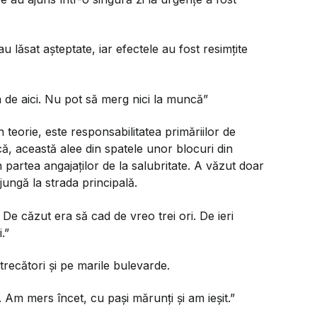
au lăsat așteptate, iar efectele au fost resimțite
 de aici. Nu pot să merg nici la muncă”
n teorie, este responsabilitatea primăriilor de
ă, această alee din spatele unor blocuri din
 partea angajaților de la salubritate. A văzut doar
jungă la strada principală.
 De căzut era să cad de vreo trei ori. De ieri
.”
recători și pe marile bulevarde.
 Am mers încet, cu pași mărunți și am ieșit.”