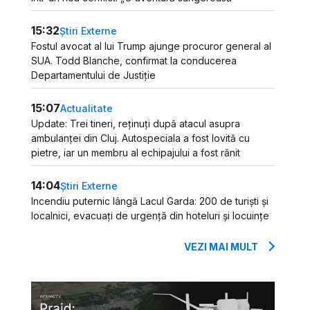
15:32
Știri Externe
Fostul avocat al lui Trump ajunge procuror general al
SUA. Todd Blanche, confirmat la conducerea
Departamentului de Justiție
15:07
Actualitate
Update: Trei tineri, reținuți după atacul asupra
ambulanței din Cluj. Autospeciala a fost lovită cu
pietre, iar un membru al echipajului a fost rănit
14:04
Știri Externe
Incendiu puternic lângă Lacul Garda: 200 de turiști și
localnici, evacuați de urgență din hoteluri și locuințe
VEZI MAI MULT