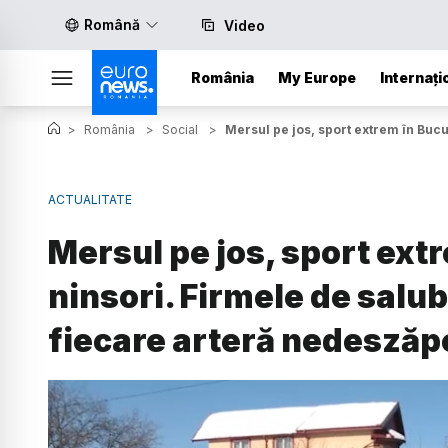
Română
Video
România
My Europe
Internați
>
România
>
Social
>
Mersul pe jos, sport extrem în Buc
ACTUALITATE
Mersul pe jos, sport ext
ninsori. Firmele de salu
fiecare arteră nedeszăp