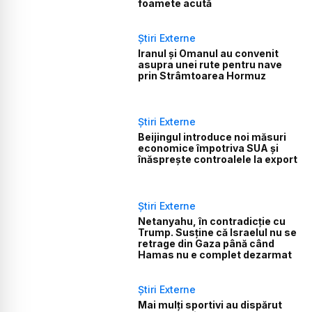
foamete acută
Știri Externe
Iranul și Omanul au convenit
asupra unei rute pentru nave
prin Strâmtoarea Hormuz
Știri Externe
Beijingul introduce noi măsuri
economice împotriva SUA și
înăsprește controalele la export
Știri Externe
Netanyahu, în contradicție cu
Trump. Susține că Israelul nu se
retrage din Gaza până când
Hamas nu e complet dezarmat
Știri Externe
Mai mulți sportivi au dispărut