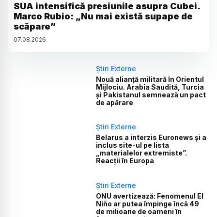
SUA intensifică presiunile asupra Cubei.
Marco Rubio: „Nu mai există supape de
scăpare”
07
.
08
.
2026
Știri Externe
Nouă alianță militară în Orientul
Mijlociu. Arabia Saudită, Turcia
și Pakistanul semnează un pact
de apărare
Știri Externe
Belarus a interzis Euronews și a
inclus site-ul pe lista
„materialelor extremiste”.
Reacții în Europa
Știri Externe
ONU avertizează: Fenomenul El
Niño ar putea împinge încă 49
de milioane de oameni în