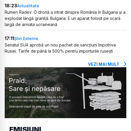
18:23
Actualitate
Rumen Radev: O dronă a intrat dinspre România în Bulgaria și a
explodat lângă graniță. Bulgaria: E un aparat folosit pe scară
largă de armata ucraineană
17:11
Știri Externe
Senatul SUA aprobă un nou pachet de sancțiuni împotriva
Rusiei. Tarife de până la 500% pentru importurile rusești
VEZI MAI MULT
EMISIUNI