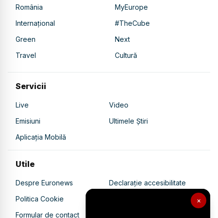
România
MyEurope
Internațional
#TheCube
Green
Next
Travel
Cultură
Servicii
Live
Video
Emisiuni
Ultimele Știri
Aplicația Mobilă
Utile
Despre Euronews
Declarație accesibilitate
Politica Cookie
Politica de confidențialitate
×
Formular de contact
Transparență în utilizarea AI