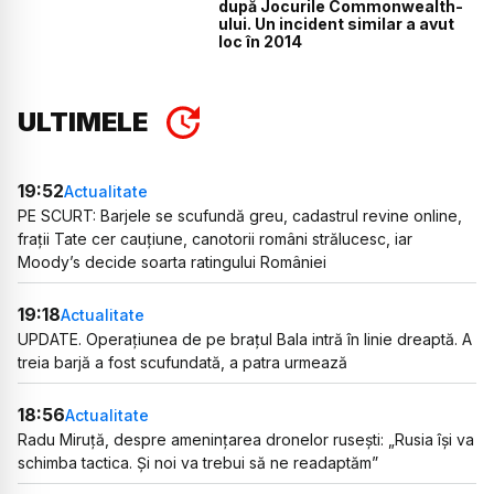
după Jocurile Commonwealth-
ului. Un incident similar a avut
loc în 2014
ULTIMELE
19:52
Actualitate
PE SCURT: Barjele se scufundă greu, cadastrul revine online,
frații Tate cer cauțiune, canotorii români strălucesc, iar
Moody’s decide soarta ratingului României
19:18
Actualitate
UPDATE. Operațiunea de pe brațul Bala intră în linie dreaptă. A
treia barjă a fost scufundată, a patra urmează
18:56
Actualitate
Radu Miruță, despre amenințarea dronelor rusești: „Rusia își va
schimba tactica. Și noi va trebui să ne readaptăm”