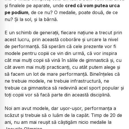
și finalele pe aparate, unde
cred că vom putea urca
pe podium
, de ce nu? O medalie, poate două, de ce
nu? Și la sol, și la bârnă.
E un schimb de generații, fiecare națiune a trecut prin
acest lucru, prin această coborâre și urcare la nivel
de performanță. Să sperăm că cele prezente vor fi
modele pentru copiii ce vin din urmă, că vor inspira
cât mai mulți copii să vină în sălile de gimnastică și, cu
cât avem mai mulți practicanți, cu atât putem alege și
să facem un lot de mare performanță. Bineînțeles că
ne trebuie modele, ne trebuie infrastructură, ne
trebuie ca gimnastica să redevină acel sport popular și
toți copiii vor să facă parte din această disciplină.
Noi am avut modele, dar ușor-ușor, performanța a
scăzut și trebuie să o luăm de la capăt. Timp de 20 de
ani, nu am mai reușit să câștigăm nicio medalie la
Jocurile Olimpice.