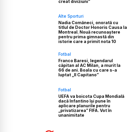
creat diviziuni”
Alte Sporturi
Nadia Comăneci, onorată cu
titlul de Doctor Honoris Causa la
Montreal. Nouă recunoaștere
pentru prima gimnastă din
istorie care a primit nota 10
Fotbal
Franco Baresi, legendarul
căpitan al AC Milan, a murit la
66 de ani. Boala cu care s-a
luptat „Il Capitano”
Fotbal
UEFA va boicota Cupa Mondială
dacă Infantino își pune în
aplicare planurile pentru
„privatizarea” FIFA. Vot în
unanimitate