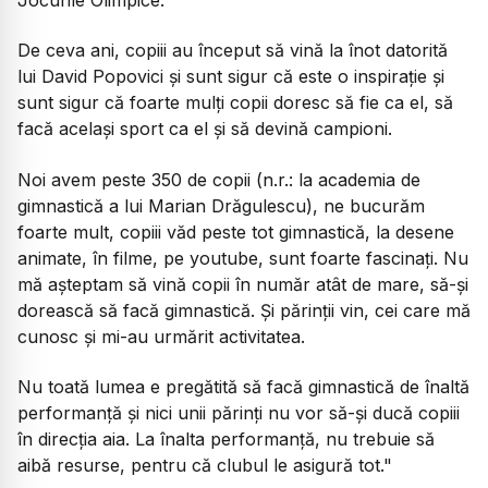
De ceva ani, copiii au început să vină la înot datorită
lui David Popovici și sunt sigur că este o inspirație și
sunt sigur că foarte mulți copii doresc să fie ca el, să
facă același sport ca el și să devină campioni.
Noi avem peste 350 de copii (n.r.: la academia de
gimnastică a lui Marian Drăgulescu), ne bucurăm
foarte mult, copiii văd peste tot gimnastică, la desene
animate, în filme, pe youtube, sunt foarte fascinați. Nu
mă așteptam să vină copii în număr atât de mare, să-și
dorească să facă gimnastică. Și părinții vin, cei care mă
cunosc și mi-au urmărit activitatea.
Nu toată lumea e pregătită să facă gimnastică de înaltă
performanță și nici unii părinți nu vor să-și ducă copiii
în direcția aia. La înalta performanță, nu trebuie să
aibă resurse, pentru că clubul le asigură tot."