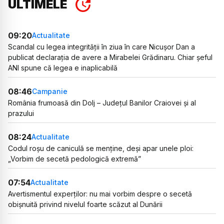
ULTIMELE
09:20
Actualitate
Scandal cu legea integrității în ziua în care Nicușor Dan a
publicat declarația de avere a Mirabelei Grădinaru. Chiar șeful
ANI spune că legea e inaplicabilă
08:46
Campanie
România frumoasă din Dolj – Județul Banilor Craiovei și al
prazului
08:24
Actualitate
Codul roșu de caniculă se menține, deși apar unele ploi:
„Vorbim de secetă pedologică extremă”
07:54
Actualitate
Avertismentul experților: nu mai vorbim despre o secetă
obișnuită privind nivelul foarte scăzut al Dunării