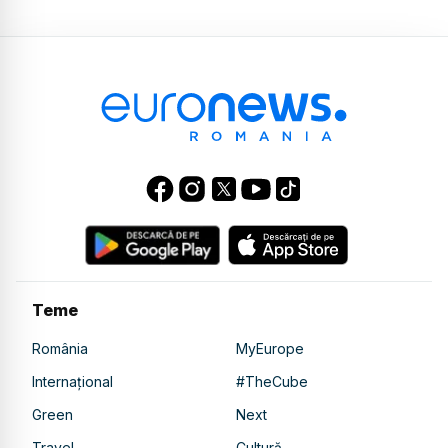
Teme
România
MyEurope
Internațional
#TheCube
Green
Next
Travel
Cultură