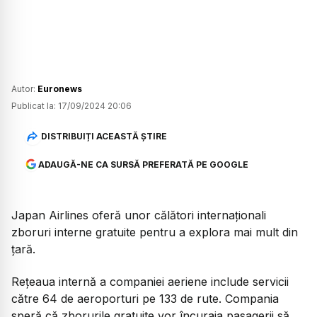
Autor:
Euronews
Publicat la:
17/09/2024 20:06
DISTRIBUIȚI ACEASTĂ ȘTIRE
ADAUGĂ-NE CA SURSĂ PREFERATĂ PE GOOGLE
Japan Airlines oferă unor călători internaționali
zboruri interne gratuite pentru a explora mai mult din
țară.
Rețeaua internă a companiei aeriene include servicii
către 64 de aeroporturi pe 133 de rute. Compania
speră că zborurile gratuite vor încuraja pasagerii să