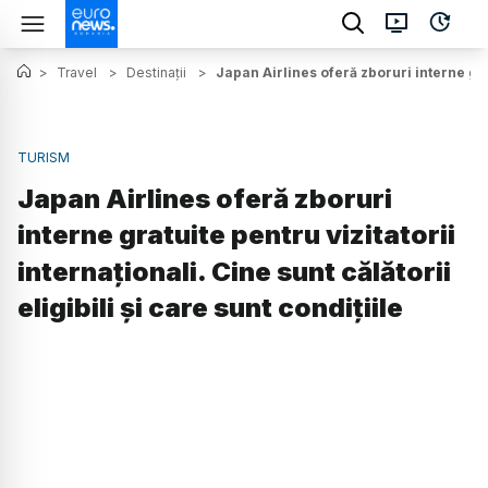
>
Travel
>
Destinații
>
Japan Airlines oferă zboruri interne gratu
TURISM
Japan Airlines oferă zboruri
interne gratuite pentru vizitatorii
internaționali. Cine sunt călătorii
eligibili și care sunt condițiile