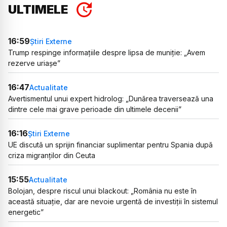
ULTIMELE
16:59
Știri Externe
Trump respinge informațiile despre lipsa de muniție: „Avem
rezerve uriașe”
16:47
Actualitate
Avertismentul unui expert hidrolog: „Dunărea traversează una
dintre cele mai grave perioade din ultimele decenii”
16:16
Știri Externe
UE discută un sprijin financiar suplimentar pentru Spania după
criza migranților din Ceuta
15:55
Actualitate
Bolojan, despre riscul unui blackout: „România nu este în
această situație, dar are nevoie urgentă de investiții în sistemul
energetic”