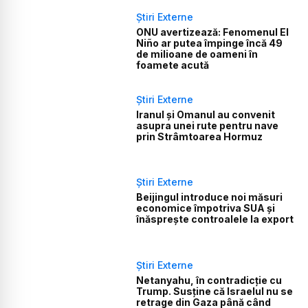
Știri Externe
ONU avertizează: Fenomenul El
Niño ar putea împinge încă 49
de milioane de oameni în
foamete acută
Știri Externe
Iranul și Omanul au convenit
asupra unei rute pentru nave
prin Strâmtoarea Hormuz
Știri Externe
Beijingul introduce noi măsuri
economice împotriva SUA și
înăsprește controalele la export
Știri Externe
Netanyahu, în contradicție cu
Trump. Susține că Israelul nu se
retrage din Gaza până când