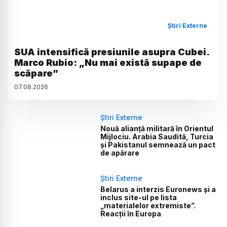
Știri Externe
SUA intensifică presiunile asupra Cubei.
Marco Rubio: „Nu mai există supape de
scăpare”
07
.
08
.
2026
Știri Externe
Nouă alianță militară în Orientul
Mijlociu. Arabia Saudită, Turcia
și Pakistanul semnează un pact
de apărare
Știri Externe
Belarus a interzis Euronews și a
inclus site-ul pe lista
„materialelor extremiste”.
Reacții în Europa