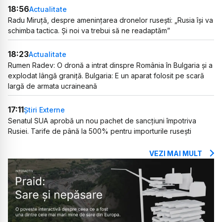
18:56
Actualitate
Radu Miruță, despre amenințarea dronelor rusești: „Rusia își va
schimba tactica. Și noi va trebui să ne readaptăm”
18:23
Actualitate
Rumen Radev: O dronă a intrat dinspre România în Bulgaria și a
explodat lângă graniță. Bulgaria: E un aparat folosit pe scară
largă de armata ucraineană
17:11
Știri Externe
Senatul SUA aprobă un nou pachet de sancțiuni împotriva
Rusiei. Tarife de până la 500% pentru importurile rusești
VEZI MAI MULT