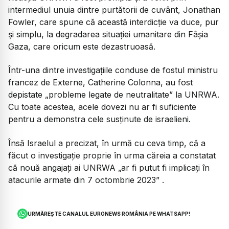
intermediul unuia dintre purtătorii de cuvânt, Jonathan
Fowler, care spune că această interdicție va duce, pur
și simplu, la degradarea situației umanitare din Fâșia
Gaza, care oricum este dezastruoasă.
Într-una dintre investigațiile conduse de fostul ministru
francez de Externe, Catherine Colonna, au fost
depistate
„probleme legate de neutralitate”
la UNRWA.
Cu toate acestea, acele dovezi nu ar fi suficiente
pentru a demonstra cele susținute de israelieni.
Însă Israelul a precizat, în urmă cu ceva timp, că a
făcut o investigație proprie în urma căreia a constatat
că nouă angajați ai UNRWA
„ar fi putut fi implicați în
atacurile armate din 7 octombrie 2023”
.
URMĂREȘTE CANALUL EURONEWS ROMÂNIA PE WHATSAPP!