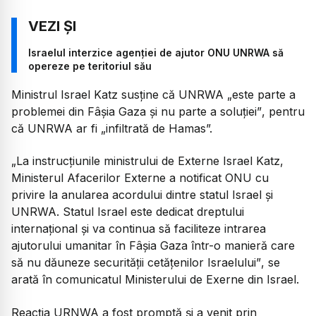
Israelul interzice agenției de ajutor ONU UNRWA să
opereze pe teritoriul său
Ministrul Israel Katz susține că UNRWA
„este parte a
problemei din Fâșia Gaza și nu parte a soluției”
, pentru
că UNRWA ar fi
„infiltrată de Hamas”.
„La instrucțiunile ministrului de Externe Israel Katz,
Ministerul Afacerilor Externe a notificat ONU cu
privire la anularea acordului dintre statul Israel și
UNRWA. Statul Israel este dedicat dreptului
internațional și va continua să faciliteze intrarea
ajutorului umanitar în Fâșia Gaza într-o manieră care
să nu dăuneze securității cetățenilor Israelului”
, se
arată în comunicatul Ministerului de Exerne din Israel.
Reacția URNWA a fost promptă și a venit prin