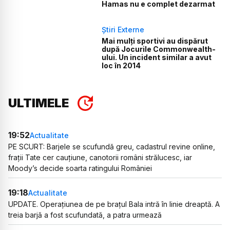
Hamas nu e complet dezarmat
Știri Externe
Mai mulți sportivi au dispărut
după Jocurile Commonwealth-
ului. Un incident similar a avut
loc în 2014
ULTIMELE
19:52
Actualitate
PE SCURT: Barjele se scufundă greu, cadastrul revine online,
frații Tate cer cauțiune, canotorii români strălucesc, iar
Moody’s decide soarta ratingului României
19:18
Actualitate
UPDATE. Operațiunea de pe brațul Bala intră în linie dreaptă. A
treia barjă a fost scufundată, a patra urmează