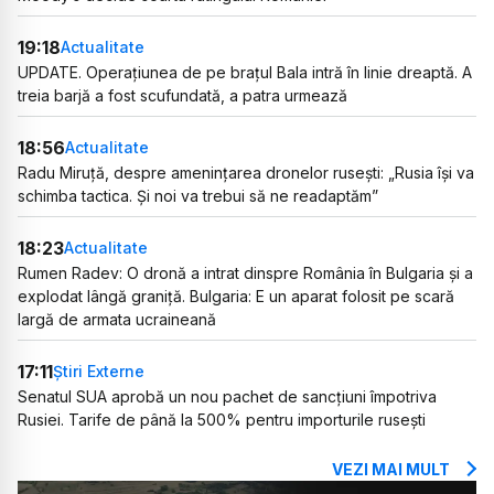
19:18
Actualitate
UPDATE. Operațiunea de pe brațul Bala intră în linie dreaptă. A
treia barjă a fost scufundată, a patra urmează
18:56
Actualitate
Radu Miruță, despre amenințarea dronelor rusești: „Rusia își va
schimba tactica. Și noi va trebui să ne readaptăm”
18:23
Actualitate
Rumen Radev: O dronă a intrat dinspre România în Bulgaria și a
explodat lângă graniță. Bulgaria: E un aparat folosit pe scară
largă de armata ucraineană
17:11
Știri Externe
Senatul SUA aprobă un nou pachet de sancțiuni împotriva
Rusiei. Tarife de până la 500% pentru importurile rusești
VEZI MAI MULT