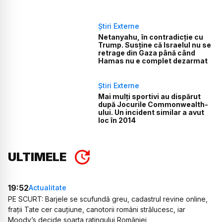
Știri Externe
Netanyahu, în contradicție cu
Trump. Susține că Israelul nu se
retrage din Gaza până când
Hamas nu e complet dezarmat
Știri Externe
Mai mulți sportivi au dispărut
după Jocurile Commonwealth-
ului. Un incident similar a avut
loc în 2014
ULTIMELE
19:52
Actualitate
PE SCURT: Barjele se scufundă greu, cadastrul revine online,
frații Tate cer cauțiune, canotorii români strălucesc, iar
Moody’s decide soarta ratingului României