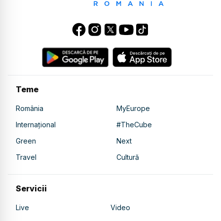
Teme
România
MyEurope
Internațional
#TheCube
Green
Next
Travel
Cultură
Servicii
Live
Video