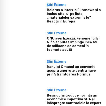
Știri Externe
Belarus a interzis Euronews și a
inclus site-ul pe lista
„materialelor extremiste”.
Reacții în Europa
Știri Externe
ONU avertizează: Fenomenul El
Niño ar putea împinge încă 49
de milioane de oameni în
foamete acută
Știri Externe
Iranul și Omanul au convenit
asupra unei rute pentru nave
prin Strâmtoarea Hormuz
Știri Externe
Beijingul introduce noi măsuri
economice împotriva SUA și
înăsprește controalele la export