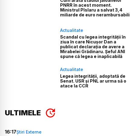
Cum arată stadiul jaloanelor
PNRR în acest moment.
Ministrul Pîslaru a salvat 3,4
miliarde de euro nerambursabili
Actualitate
Scandal cu legea integrității în
ziua în care Nicușor Dan a
publicat declarația de avere a
Mirabelei Grădinaru. Șeful ANI
spune că legea e inaplicabilă
Actualitate
Legea integrității, adoptată de
Senat. USR și PNL ar urma să o
atace la CCR
ULTIMELE
16:17
Știri Externe