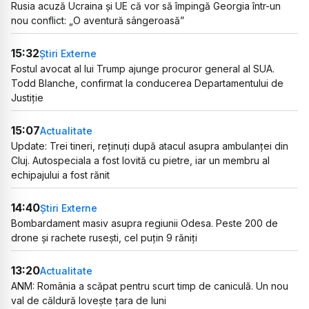
Rusia acuză Ucraina și UE că vor să împingă Georgia într-un
nou conflict: „O aventură sângeroasă”
15:32
Știri Externe
Fostul avocat al lui Trump ajunge procuror general al SUA.
Todd Blanche, confirmat la conducerea Departamentului de
Justiție
15:07
Actualitate
Update: Trei tineri, reținuți după atacul asupra ambulanței din
Cluj. Autospeciala a fost lovită cu pietre, iar un membru al
echipajului a fost rănit
14:40
Știri Externe
Bombardament masiv asupra regiunii Odesa. Peste 200 de
drone și rachete rusești, cel puțin 9 răniți
13:20
Actualitate
ANM: România a scăpat pentru scurt timp de caniculă. Un nou
val de căldură lovește țara de luni