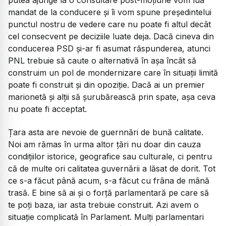
mandat de la conducere și îi vom spune președintelui
punctul nostru de vedere care nu poate fi altul decât
cel consecvent pe deciziile luate deja. Dacă cineva din
conducerea PSD și-ar fi asumat răspunderea, atunci
PNL trebuie să caute o alternativă în așa încât să
construim un pol de mondernizare care în situații limită
poate fi construit și din opoziție. Dacă ai un premier
marionetă și alții să șurubărească prin spate, așa ceva
nu poate fi acceptat.
Țara asta are nevoie de guernnări de bună calitate.
Noi am rămas în urma altor țări nu doar din cauza
condițiilor istorice, geografice sau culturale, ci pentru
că de multe ori calitatea guvernării a lăsat de dorit. Tot
ce s-a făcut până acum, s-a făcut cu frâna de mână
trasă. E bine să ai și o forță parlamentară pe care să
te poți baza, iar asta trebuie construit. Azi avem o
situație complicată în Parlament. Mulți parlamentari