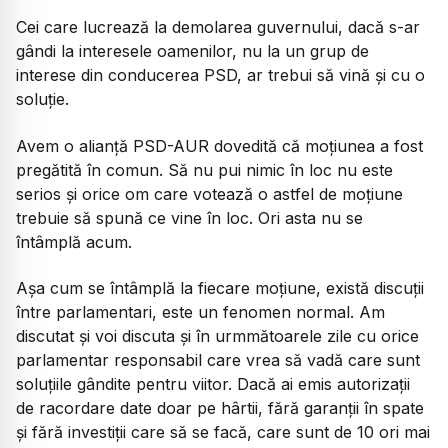
Cei care lucrează la demolarea guvernului, dacă s-ar
gândi la interesele oamenilor, nu la un grup de
interese din conducerea PSD, ar trebui să vină și cu o
soluție.
Avem o alianță PSD-AUR dovedită că moțiunea a fost
pregătită în comun. Să nu pui nimic în loc nu este
serios și orice om care votează o astfel de moțiune
trebuie să spună ce vine în loc. Ori asta nu se
întâmplă acum.
Așa cum se întâmplă la fiecare moțiune, există discuții
între parlamentari, este un fenomen normal. Am
discutat și voi discuta și în urmmătoarele zile cu orice
parlamentar responsabil care vrea să vadă care sunt
soluțiile gândite pentru viitor. Dacă ai emis autorizații
de racordare date doar pe hârtii, fără garanții în spate
și fără investiții care să se facă, care sunt de 10 ori mai