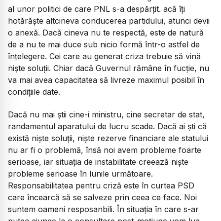
al unor politici de care PNL s-a despărțit. acă îți
hotărăște altcineva conducerea partidului, atunci devii
o anexă. Dacă cineva nu te respectă, este de natură
de a nu te mai duce sub nicio formă într-o astfel de
înțelegere. Cei care au generat criza trebuie să vină
niște soluții. Chiar dacă Guvernul rămâne în fucție, nu
va mai avea capacitatea să livreze maximul posibil în
condițiile date.
Dacă nu mai știi cine-i ministru, cine secretar de stat,
randamentul aparatului de lucru scade. Dacă ai ști că
există niște soluții, niște rezerve financiare ale statului
nu ar fi o problemă, însă noi avem probleme foarte
serioase, iar situația de instabilitate creează niște
probleme serioase în lunile următoare.
Responsabilitatea pentru criză este în curtea PSD
care încearcă să se salveze prin ceea ce face. Noi
suntem oameni resposanbili. În situația în care s-ar
putea ajunge la o consultare post-moțiune vom lua