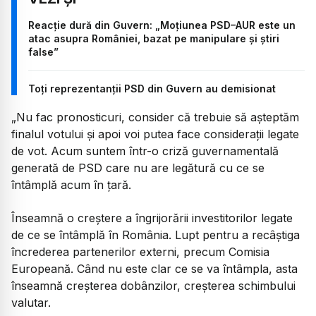
Reacție dură din Guvern: „Moțiunea PSD–AUR este un
atac asupra României, bazat pe manipulare și știri
false”
Toți reprezentanții PSD din Guvern au demisionat
„
Nu fac pronosticuri, consider că trebuie să așteptăm
finalul votului și apoi voi putea face considerații legate
de vot. Acum suntem într-o criză guvernamentală
generată de PSD care nu are legătură cu ce se
întâmplă acum în țară.
Înseamnă o creștere a îngrijorării investitorilor legate
de ce se întâmplă în România. Lupt pentru a recâștiga
încrederea partenerilor externi, precum Comisia
Europeană. Când nu este clar ce se va întâmpla, asta
înseamnă creșterea dobânzilor, creșterea schimbului
valutar.