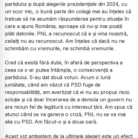
partidului și după alegerile prezidențiale din 2024, cu
un scor mic, o bună parte din colegii mei au înțeles că
trebuie să ne asumăm răspunderea pentru situație în
care a ajuns România, aproape să nu-și mai poată
plăti datoriile. PNL a recunoscut că e și vina noastră,
ceilalți nu au recunoscut. Am înțeles că dacă nu ne
schimbăm cu vremurile, ne schimbă vremurile.
Cred că există fără dubii, în afară de perspectiva a
ceea ce s-ar putea întâmpla, o consecvență a
partidului. S-au dat două voturi. Acum o lună
jumătate, când am văzut că PSD fuge de
responsabilități, am avertizat că ei nu au propus nicio
soluție și că doar încerarea de a demola un guvern nu
are niciun fel de legătură cu interesul țării. Am spus că
atunci când se va genera o criză, PNL nu se va mai
alia cu PSD. Am făcut-o și a doua oar
ă.
Acest vot antisistem de la ultimele alegeri este un efect