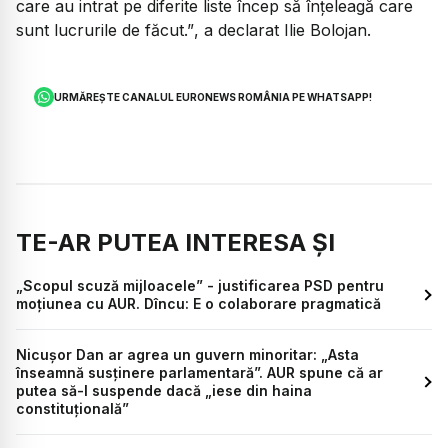
care au intrat pe diferite liste încep să înțeleagă care
sunt lucrurile de făcut.”
, a declarat Ilie Bolojan.
URMĂREȘTE CANALUL EURONEWS ROMÂNIA PE WHATSAPP!
TE-AR PUTEA INTERESA ȘI
„Scopul scuză mijloacele” - justificarea PSD pentru
moțiunea cu AUR. Dîncu: E o colaborare pragmatică
Nicușor Dan ar agrea un guvern minoritar: „Asta
înseamnă susținere parlamentară”. AUR spune că ar
putea să-l suspende dacă „iese din haina
constituțională”