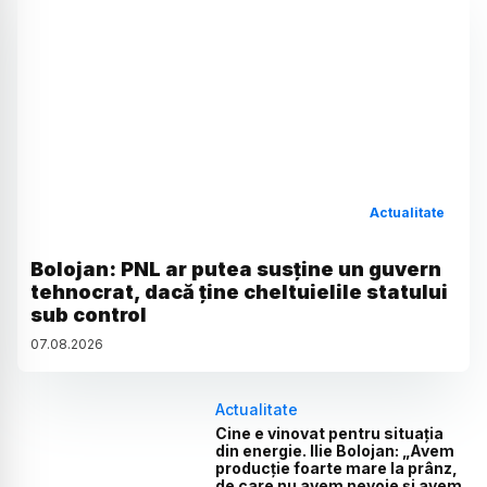
Actualitate
Bolojan: PNL ar putea susține un guvern
tehnocrat, dacă ține cheltuielile statului
sub control
07
.
08
.
2026
Actualitate
Cine e vinovat pentru situația
din energie. Ilie Bolojan: „Avem
producție foarte mare la prânz,
de care nu avem nevoie și avem