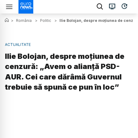
>
România
>
Politic
>
Ilie Bolojan, despre moțiunea de cenzur
ACTUALITATE
Ilie Bolojan, despre moțiunea de
cenzură: „Avem o alianță PSD-
AUR. Cei care dărâmă Guvernul
trebuie să spună ce pun în loc”