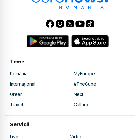
Teme
România
MyEurope
Internațional
#TheCube
Green
Next
Travel
Cultură
Servicii
Live
Video