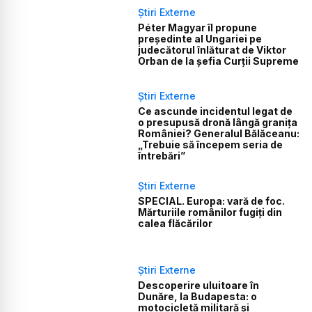
Știri Externe
Péter Magyar îl propune
președinte al Ungariei pe
judecătorul înlăturat de Viktor
Orban de la șefia Curții Supreme
Știri Externe
Ce ascunde incidentul legat de
o presupusă dronă lângă granița
României? Generalul Bălăceanu:
„Trebuie să începem seria de
întrebări”
Știri Externe
SPECIAL. Europa: vară de foc.
Mărturiile românilor fugiți din
calea flăcărilor
Știri Externe
Descoperire uluitoare în
Dunăre, la Budapesta: o
motocicletă militară și