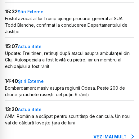
15:32
Știri Externe
Fostul avocat al lui Trump ajunge procuror general al SUA.
Todd Blanche, confirmat la conducerea Departamentului de
Justiție
15:07
Actualitate
Update: Trei tineri, reținuți după atacul asupra ambulanței din
Cluj. Autospeciala a fost lovită cu pietre, iar un membru al
echipajului a fost rănit
14:40
Știri Externe
Bombardament masiv asupra regiunii Odesa. Peste 200 de
drone și rachete rusești, cel puțin 9 răniți
13:20
Actualitate
ANM: România a scăpat pentru scurt timp de caniculă. Un nou
val de căldură lovește țara de luni
VEZI MAI MULT