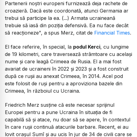
Partenerii noștri europeni furnizează deja rachete de
croazieră. Dacă este coordonată, atunci Germania ar
trebui să participe la ea. (...) Armata ucraineană
trebuie să iasă din poziția defensivă. Ea nu face decât
să reacționeze”
, a spus Merz, citat de
Financial Times
.
El face referire, în special, la
podul Kerci
, cu lungime
de 19 kilometri, care traversează strâmtoare cu același
nume și care leagă Crimeea de Rusia. El a mai fost
avariat de ucraineni în 2022 și 2023 și a fost construit
după ce rușii au anexat Crimeea, în 2014. Acel pod
este folosit de ruși pentru a aproviziona bazele din
Crimeea, în războiul cu Ucraina.
Friedrich Merz susține că este necesar sprijinul
Europei pentru a pune Ucraina în situația de fi
capabilă să și atace, nu doar să se apere, în contextul
în care rușii continuă atacurile barbare. Recent, ei au
lovit orașul Sumî și au ucis în jur de 34 de civili care se