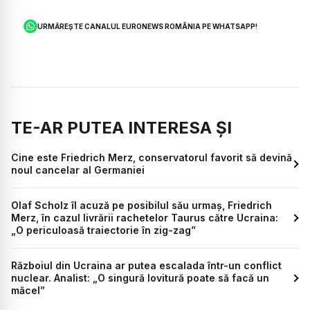
URMĂREȘTE CANALUL EURONEWS ROMÂNIA PE WHATSAPP!
TE-AR PUTEA INTERESA ȘI
Cine este Friedrich Merz, conservatorul favorit să devină
noul cancelar al Germaniei
Olaf Scholz îl acuză pe posibilul său urmaș, Friedrich
Merz, în cazul livrării rachetelor Taurus către Ucraina:
„O periculoasă traiectorie în zig-zag”
Războiul din Ucraina ar putea escalada într-un conflict
nuclear. Analist: „O singură lovitură poate să facă un
măcel”