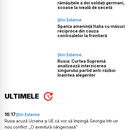
rămășițele a doi soldați germani,
scoase la iveală de secetă
Știri Externe
Spania amenință Italia cu măsuri
reciproce din cauza
controalelor la frontieră
Știri Externe
Rusia: Curtea Supremă
analizează interzicerea
singurului partid anti-război
înaintea alegerilor
ULTIMELE
16:17
Știri Externe
Rusia acuză Ucraina și UE că vor să împingă Georgia într-un
nou conflict: „O aventură sângeroasă”