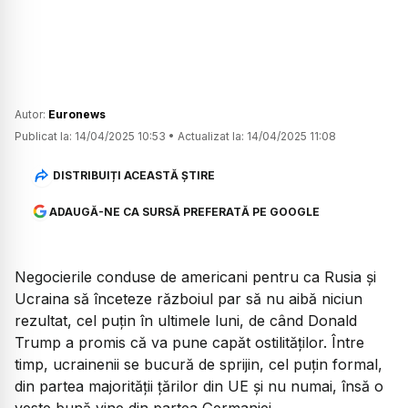
Autor:
Euronews
Publicat la:
14/04/2025 10:53
•
Actualizat la:
14/04/2025 11:08
DISTRIBUIȚI ACEASTĂ ȘTIRE
ADAUGĂ-NE CA SURSĂ PREFERATĂ PE GOOGLE
Negocierile conduse de americani pentru ca Rusia și
Ucraina să înceteze războiul par să nu aibă niciun
rezultat, cel puțin în ultimele luni, de când Donald
Trump a promis că va pune capăt ostilităților. Între
timp, ucrainenii se bucură de sprijin, cel puțin formal,
din partea majorității țărilor din UE și nu numai, însă o
veste bună vine din partea Germaniei.