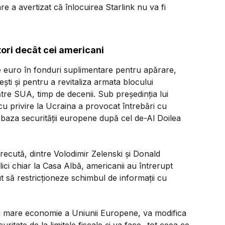
re a avertizat că înlocuirea Starlink nu va fi
itori decât cei americani
 euro în fonduri suplimentare pentru apărare,
ti și pentru a revitaliza armata blocului
tre SUA, timp de decenii. Sub președinția lui
 privire la Ucraina a provocat întrebări cu
a baza securității europene după cel de-Al Doilea
ecută, dintre Volodimir Zelenski și Donald
ci chiar la Casa Albă, americanii au întrerupt
ut să restricționeze schimbul de informații cu
i mare economie a Uniunii Europene, va modifica