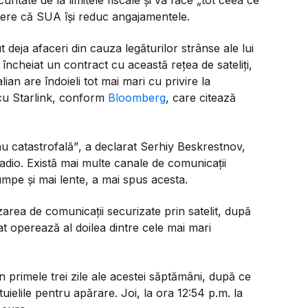
uritate de la limitele fiscale și va face
„tot ceea ce
ere că SUA își reduc angajamentele.
 deja afaceri din cauza legăturilor strânse ale lui
cheiat un contract cu această rețea de sateliți,
ian are îndoieli tot mai mari cu privire la
 cu Starlink, conform
Bloomberg
, care citează
u catastrofală”
, a declarat Serhiy Beskrestnov,
radio. Există mai multe canale de comunicații
umpe și mai lente, a mai spus acesta.
nizarea de comunicații securizate prin satelit, după
 operează al doilea dintre cele mai mari
n primele trei zile ale acestei săptămâni, după ce
tuielile pentru apărare. Joi, la ora 12:54 p.m. la