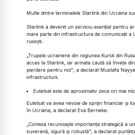
Multe dintre terminalele Starlink din Ucraina su
Starlink a devenit un serviciu esențial pentru 
mare parte din infrastructura de comunicații a
rusești.
„Trupele ucrainene din regiunea Kursk din Rusia
acces la Starlink, iar armata caută să învețe di
pierdere pentru noi"
, a declarat Mustafa Nayye
infrastructurii.
Eutelsat este de aproximativ zece ori mai mic 
Eutelsat va avea nevoie de sprijin financiar și l
în Ucraina, a declarat Eva Berneke.
„Comisia recunoaște importanța strategică a unei
suverană, sigură și robustă”
, a declarat purtă