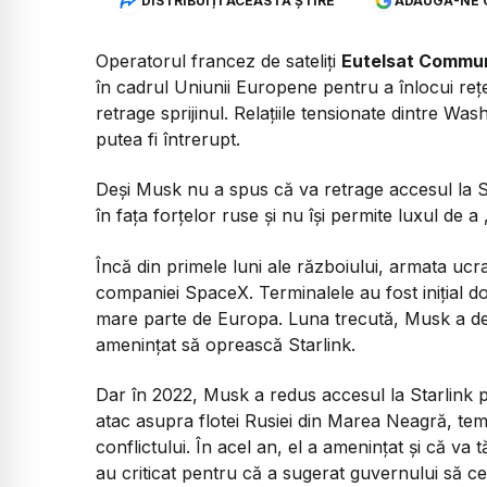
DISTRIBUIȚI ACEASTĂ ȘTIRE
ADAUGĂ-NE 
Operatorul francez de sateliți
Eutelsat Commun
în cadrul Uniunii Europene pentru a înlocui re
retrage sprijinul. Relațiile tensionate dintre Was
putea fi întrerupt.
Deși Musk nu a spus că va retrage accesul la S
în fața forțelor ruse și nu își permite luxul de a
Încă din primele luni ale războiului, armata ucr
companiei SpaceX. Terminalele au fost inițial d
mare parte de Europa. Luna trecută, Musk a dez
amenințat să oprească Starlink.
Dar în 2022, Musk a redus accesul la Starlink p
atac asupra flotei Rusiei din Marea Neagră, te
conflictului. În acel an, el a amenințat și că va t
au criticat pentru că a sugerat guvernului să c