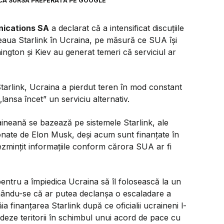
CA SURSĂ PREFERATĂ PE GOOGLE
ications SA
a declarat că a intensificat discuțiile
țeaua Starlink în Ucraina, pe măsură ce SUA își
hington și Kiev au generat temeri că serviciul ar
tarlink, Ucraina a pierdut teren în mod constant
„lansa încet”
un serviciu alternativ.
aineană se bazează pe sistemele Starlink, ale
onate de Elon Musk, deși acum sunt finanțate în
mințit informațiile conform cărora SUA ar fi
entru a împiedica Ucraina să îl folosească la un
mându-se că ar putea declanșa o escaladare a
ăia finanțarea Starlink după ce oficialii ucraineni l-
edeze teritorii în schimbul unui acord de pace cu