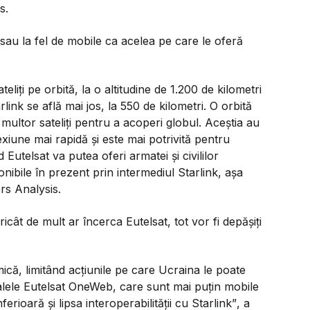
s.
 sau la fel de mobile ca acelea pe care le oferă
iți pe orbită, la o altitudine de 1.200 de kilometri
link se află mai jos, la 550 de kilometri. O orbită
ltor sateliți pentru a acoperi globul. Aceștia au
exiune mai rapidă și este mai potrivită pentru
Eutelsat va putea oferi armatei și civililor
onibile în prezent prin intermediul Starlink, așa
rs Analysis.
icât de mult ar încerca Eutelsat, tot vor fi depășiți
ică, limitând acțiunile pe care Ucraina le poate
alele Eutelsat OneWeb, care sunt mai puțin mobile
erioară și lipsa interoperabilității cu Starlink”
, a