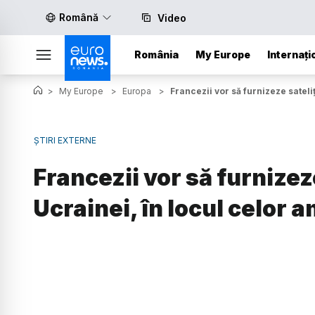
Română
Video
România
My Europe
Internați
>
My Europe
>
Europa
>
Francezii vor să furnizeze sateli
ȘTIRI EXTERNE
Francezii vor să furnizez
Ucrainei, în locul celor a