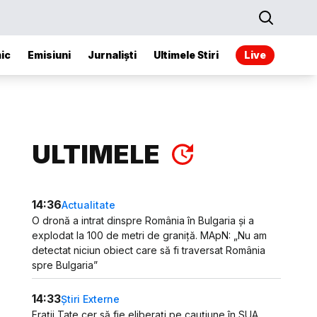
ic
Emisiuni
Jurnaliști
Ultimele Stiri
Live
ULTIMELE
14:36
Actualitate
O dronă a intrat dinspre România în Bulgaria și a
explodat la 100 de metri de graniță. MApN: „Nu am
detectat niciun obiect care să fi traversat România
spre Bulgaria”
14:33
Știri Externe
Frații Tate cer să fie eliberați pe cauțiune în SUA.