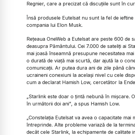
Regnier, care a precizat că discuțiile sunt în cur
Însă produsele Eutelsat nu sunt la fel de ieftine
compania lui Elon Musk.
Rețeaua OneWeb a Eutelsat are peste 600 de satel
deasupra Pământului. Cei 7.000 de sateliți ai Star
mai joasă înseamnă presupune necesitatea mai mu
o durată de viață mai scurtă, dar ajută la o con
comunicații. Ar putea dura ani de zile până când 
ucraineni conexiuni la același nivel cu cele disp
cum a declarat Hamish Low, cercetător la Ende
„Starlink este doar o țintă nebună în mișcare. Or
în următorii doi ani”
, a spus Hamish Low.
„Constelația Eutelsat va avea o capacitate mai m
întreprinde. Alte probleme variază de la termin
decât cele Starlink, la echipamente de calitate inf