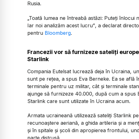
Rusia.
„Toată lumea ne întreabă astăzi: Puteți înlocui
Iar noi analizăm acest lucru”
, a declarat direct
pentru
Bloomberg
.
Francezii vor să furnizeze sateliți europe
Starlink
Compania Eutelsat lucrează deja în Ucraina, und
sunt pe rețea, a spus Eva Berneke. Ea se află în 
terminale pentru uz militar, cât și terminale st
ajunge să furnizeze 40.000, după cum a spus E
Starlink care sunt utilizate în Ucraina acum.
Armata ucraineană utilizează sateliți Starlink 
recunoaștere aeriană, a ghida artileria și a mențin
și în spitale și școli din apropierea frontului, u
parte distrusă.