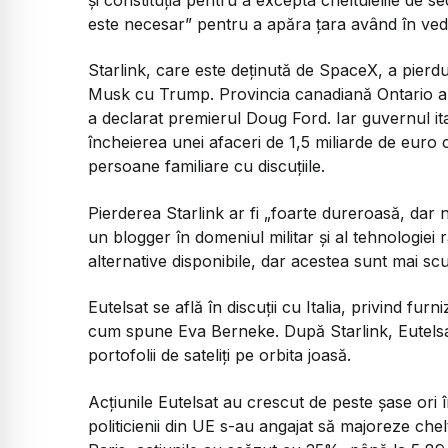
și constituția pentru a excepta cheltuielile de sec
este necesar”
pentru a apăra țara având în ved
Starlink, care este deținută de SpaceX, a pierdut
Musk cu Trump. Provincia canadiană Ontario a în
a declarat premierul Doug Ford. Iar guvernul ital
încheierea unei afaceri de 1,5 miliarde de euro
persoane familiare cu discuțiile.
Pierderea Starlink ar fi
„foarte dureroasă, dar n
un blogger în domeniul militar și al tehnologiei 
alternative disponibile, dar acestea sunt mai sc
Eutelsat se află în discuții cu Italia, privind fur
cum spune Eva Berneke. După Starlink, Eutelsat
portofolii de sateliți pe orbita joasă.
Acțiunile Eutelsat au crescut de peste șase ori î
politicienii din UE s-au angajat să majoreze chel