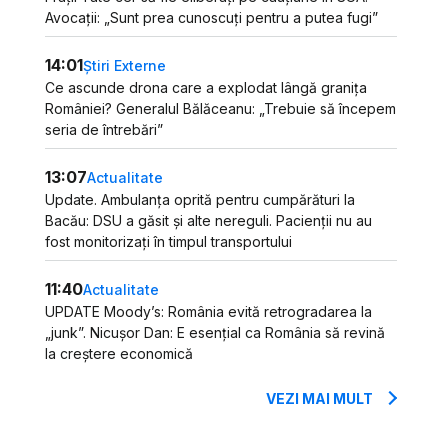
Avocații: „Sunt prea cunoscuți pentru a putea fugi”
14:01
Știri Externe
Ce ascunde drona care a explodat lângă granița
României? Generalul Bălăceanu: „Trebuie să începem
seria de întrebări”
13:07
Actualitate
Update. Ambulanța oprită pentru cumpărături la
Bacău: DSU a găsit și alte nereguli. Pacienții nu au
fost monitorizați în timpul transportului
11:40
Actualitate
UPDATE Moody’s: România evită retrogradarea la
„junk”. Nicușor Dan: E esențial ca România să revină
la creștere economică
VEZI MAI MULT