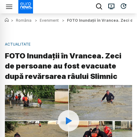
>
România
>
Eveniment
>
FOTO Inundații în Vrancea. Zeci de 
ACTUALITATE
FOTO Inundații în Vrancea. Zeci
de persoane au fost evacuate
după revărsarea râului Slimnic
Watch