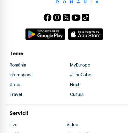
Teme
România
MyEurope
Internațional
#TheCube
Green
Next
Travel
Cultură
Servicii
Live
Video