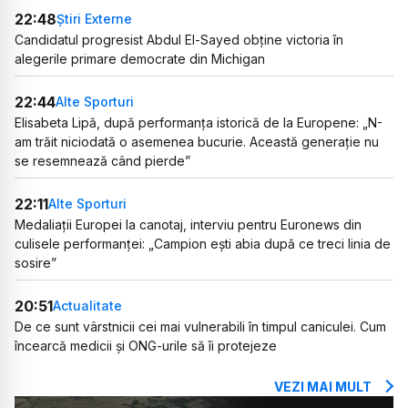
22:48
Știri Externe
Candidatul progresist Abdul El-Sayed obține victoria în
alegerile primare democrate din Michigan
22:44
Alte Sporturi
Elisabeta Lipă, după performanța istorică de la Europene: „N-
am trăit niciodată o asemenea bucurie. Această generație nu
se resemnează când pierde”
22:11
Alte Sporturi
Medaliații Europei la canotaj, interviu pentru Euronews din
culisele performanței: „Campion ești abia după ce treci linia de
sosire”
20:51
Actualitate
De ce sunt vârstnicii cei mai vulnerabili în timpul caniculei. Cum
încearcă medicii și ONG-urile să îi protejeze
VEZI MAI MULT