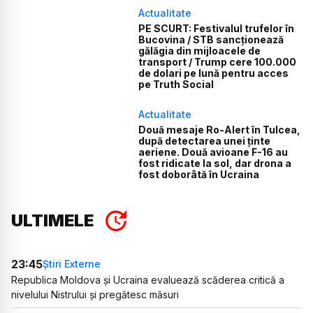
Actualitate
PE SCURT: Festivalul trufelor în
Bucovina / STB sancționează
gălăgia din mijloacele de
transport / Trump cere 100.000
de dolari pe lună pentru acces
pe Truth Social
Actualitate
Două mesaje Ro-Alert în Tulcea,
după detectarea unei ținte
aeriene. Două avioane F-16 au
fost ridicate la sol, dar drona a
fost doborâtă în Ucraina
ULTIMELE
23:45
Știri Externe
Republica Moldova și Ucraina evaluează scăderea critică a
nivelului Nistrului și pregătesc măsuri