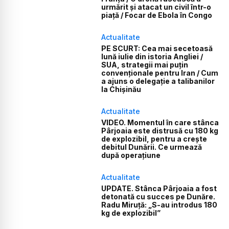
urmărit și atacat un civil într-o
piață / Focar de Ebola în Congo
Actualitate
PE SCURT: Cea mai secetoasă
lună iulie din istoria Angliei /
SUA, strategii mai puțin
convenționale pentru Iran / Cum
a ajuns o delegație a talibanilor
la Chișinău
Actualitate
VIDEO. Momentul în care stânca
Pârjoaia este distrusă cu 180 kg
de explozibil, pentru a crește
debitul Dunării. Ce urmează
după operațiune
Actualitate
UPDATE. Stânca Pârjoaia a fost
detonată cu succes pe Dunăre.
Radu Miruță: „S-au introdus 180
kg de explozibil”