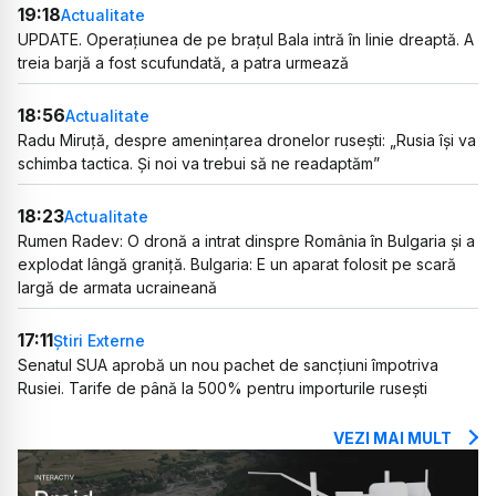
19:18
Actualitate
UPDATE. Operațiunea de pe brațul Bala intră în linie dreaptă. A
treia barjă a fost scufundată, a patra urmează
18:56
Actualitate
Radu Miruță, despre amenințarea dronelor rusești: „Rusia își va
schimba tactica. Și noi va trebui să ne readaptăm”
18:23
Actualitate
Rumen Radev: O dronă a intrat dinspre România în Bulgaria și a
explodat lângă graniță. Bulgaria: E un aparat folosit pe scară
largă de armata ucraineană
17:11
Știri Externe
Senatul SUA aprobă un nou pachet de sancțiuni împotriva
Rusiei. Tarife de până la 500% pentru importurile rusești
VEZI MAI MULT