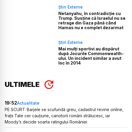
Știri Externe
Netanyahu, în contradicție cu
Trump. Susține că Israelul nu se
retrage din Gaza până când
Hamas nu e complet dezarmat
Știri Externe
Mai mulți sportivi au dispărut
după Jocurile Commonwealth-
ului. Un incident similar a avut
loc în 2014
ULTIMELE
19:52
Actualitate
PE SCURT: Barjele se scufundă greu, cadastrul revine online,
frații Tate cer cauțiune, canotorii români strălucesc, iar
Moody’s decide soarta ratingului României