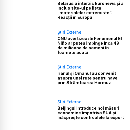
Belarus a interzis Euronews și a
inclus site-ul pe lista
„materialelor extremiste”.
Reacții în Europa
Știri Externe
ONU avertizează: Fenomenul El
Niño ar putea împinge încă 49
de milioane de oameni în
foamete acută
Știri Externe
Iranul și Omanul au convenit
asupra unei rute pentru nave
prin Strâmtoarea Hormuz
Știri Externe
Beijingul introduce noi măsuri
economice împotriva SUA și
înăsprește controalele la export