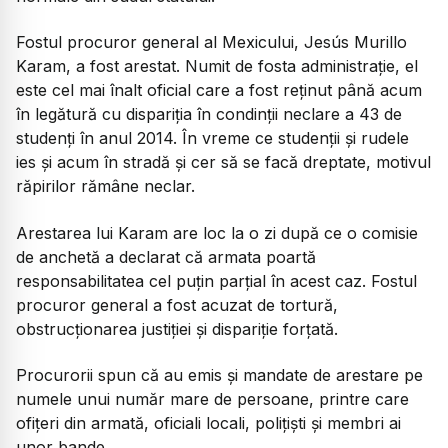
Fostul procuror general al Mexicului, Jesús Murillo
Karam, a fost arestat. Numit de fosta administrație, el
este cel mai înalt oficial care a fost reținut până acum
în legătură cu dispariția în condinții neclare a 43 de
studenți în anul 2014. În vreme ce studenții și rudele
ies și acum în stradă și cer să se facă dreptate, motivul
răpirilor rămâne neclar.
Arestarea lui Karam are loc la o zi după ce o comisie
de anchetă a declarat că armata poartă
responsabilitatea cel puțin parțial în acest caz. Fostul
procuror general a fost acuzat de tortură,
obstrucționarea justiției și dispariție forțată.
Procurorii spun că au emis și mandate de arestare pe
numele unui număr mare de persoane, printre care
ofițeri din armată, oficiali locali, polițiști și membri ai
unor bande.