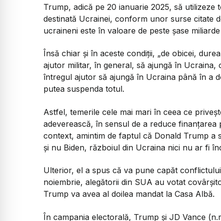
Trump, adică pe 20 ianuarie 2025, să utilizeze t
destinată Ucrainei, conform unor surse citate 
ucraineni este în valoare de peste șase miliarde 
Însă chiar și în aceste condiții,
„de obicei, durea
ajutor militar, în general, să ajungă în Ucraina
întregul ajutor să ajungă în Ucraina până în a d
putea suspenda totul.
Astfel, temerile cele mai mari în ceea ce priveș
adeverească, în sensul de a reduce finanțarea p
context, amintim de faptul că Donald Trump a sp
și nu Biden, războiul din Ucraina nici nu ar fi în
Ulterior, el a spus că va pune capăt conflictului
noiembrie, alegătorii din SUA au votat covârșit
Trump va avea al doilea mandat la Casa Albă.
În campania electorală, Trump și JD Vance (n.r.