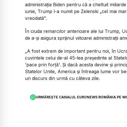
administrația Biden pentru că a cheltuit miliarde 
iunie, Trump l-a numit pe Zelenski
„cel mai mare
vreodată”
.
În ciuda remarcilor anterioare ale lui Trump, U
de a-și asigura sprijinul viitoarei administrații a
„A fost extrem de important pentru noi, în Ucr
cuvintele celui de-al 45-lea președinte al State
'pace prin forță'. Și dacă acesta devine și princip
Statelor Unite, America și întreaga lume vor bene
un discurs din urmă cu câteva zile.
URMĂREȘTE CANALUL EURONEWS ROMÂNIA PE W