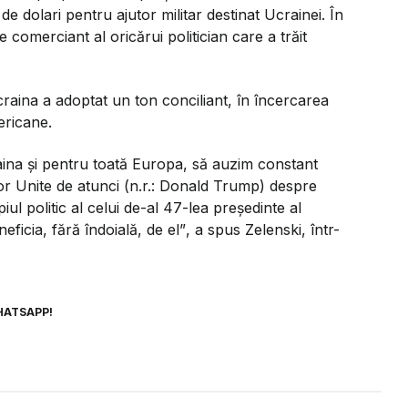
de dolari pentru ajutor militar destinat Ucrainei. În
 comerciant al oricărui politician care a trăit
craina a adoptat un ton conciliant, în încercarea
mericane.
aina și pentru toată Europa, să auzim constant
lor Unite de atunci (n.r.: Donald Trump) despre
iul politic al celui de-al 47-lea președinte al
ficia, fără îndoială, de el”
, a spus Zelenski, într-
HATSAPP!