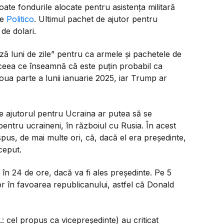
oate fondurile alocate pentru asistența militară
de
Politico
. Ultimul pachet de ajutor pentru
de dolari.
ză luni de zile”
pentru ca armele și pachetele de
, ceea ce înseamnă că este puțin probabil ca
oua parte a lunii ianuarie 2025, iar Trump ar
te ajutorul pentru Ucraina ar putea să se
entru ucraineni, în războiul cu Rusia. În acest
us, de mai multe ori, că, dacă el era președinte,
ceput.
 în 24 de ore, dacă va fi ales președinte. Pe 5
or în favoarea republicanului, astfel că Donald
: cel propus ca vicepreședinte) au criticat