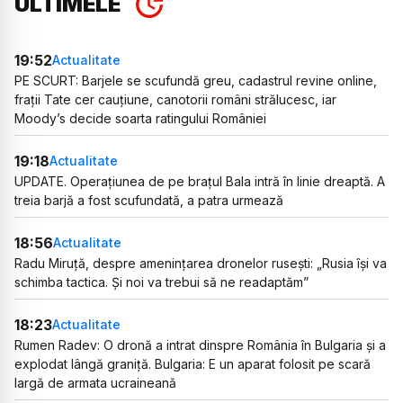
ULTIMELE
19:52
Actualitate
PE SCURT: Barjele se scufundă greu, cadastrul revine online,
frații Tate cer cauțiune, canotorii români strălucesc, iar
Moody’s decide soarta ratingului României
19:18
Actualitate
UPDATE. Operațiunea de pe brațul Bala intră în linie dreaptă. A
treia barjă a fost scufundată, a patra urmează
18:56
Actualitate
Radu Miruță, despre amenințarea dronelor rusești: „Rusia își va
schimba tactica. Și noi va trebui să ne readaptăm”
18:23
Actualitate
Rumen Radev: O dronă a intrat dinspre România în Bulgaria și a
explodat lângă graniță. Bulgaria: E un aparat folosit pe scară
largă de armata ucraineană