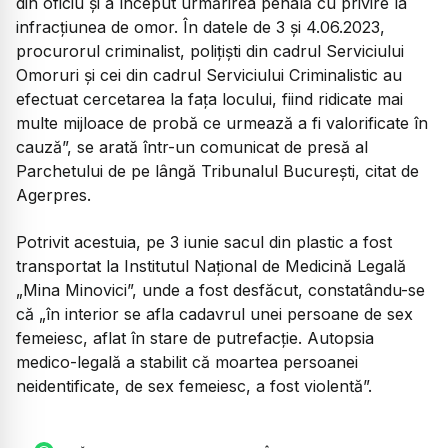
din oficiu şi a început urmărirea penală cu privire la
infracţiunea de omor. În datele de 3 şi 4.06.2023,
procurorul criminalist, poliţişti din cadrul Serviciului
Omoruri şi cei din cadrul Serviciului Criminalistic au
efectuat cercetarea la faţa locului, fiind ridicate mai
multe mijloace de probă ce urmează a fi valorificate în
cauză”, se arată într-un comunicat de presă al
Parchetului de pe lângă Tribunalul Bucureşti, citat de
Agerpres.
Potrivit acestuia, pe 3 iunie sacul din plastic a fost
transportat la Institutul Naţional de Medicină Legală
„Mina Minovici”, unde a fost desfăcut, constatându-se
că „în interior se afla cadavrul unei persoane de sex
femeiesc, aflat în stare de putrefacţie. Autopsia
medico-legală a stabilit că moartea persoanei
neidentificate, de sex femeiesc, a fost violentă”.