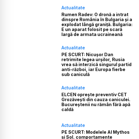
Actualitate
Rumen Radev: O dronă a intrat
dinspre România în Bulgaria și a
explodat lângă graniță. Bulgaria:
E un aparat folosit pe scară
largă de armata ucraineană
Actualitate
PE SCURT: Nicușor Dan
retrimite legea urșilor, Rusia
vrea să interzică singurul partid
anti-război, iar Europa fierbe
sub caniculă
Actualitate
ELCEN oprește preventiv CET
Grozăvești din cauza caniculei.
Bucureștenii nu rămân fără apă
caldă
Actualitate
PE SCURT: Modelele AI Mythos
și Sol, comportamente