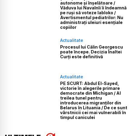
autonome și înșelătoare /
Văduva lui Navalnîi îi îndeamnă
pe ruși să voteze Iabloko /
Avertismentul pediatrilor: Nu
administrați uleiuri esențiale
copiilor
Actualitate
Procesul lui Călin Georgescu
poate începe. Decizia Înaltei
Curți este definitivă
Actualitate
PE SCURT: Abdul El-Sayed,
victorie în alegerile primare
democrate din Michigan / Al
treilea tunel pentru
introducerea migranților din
Belarus în Lituania / De ce sunt
vârstnicii cei mai vulnerabili în
timpul caniculei