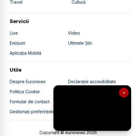
Travel
Cultură
Servicii
Live
Video
Emisiuni
Ultimele Știri
Aplicația Mobilă
Utile
Despre Euronews
Declarație accesibilitate
Politica Cookie
Politica de confidențialitate
×
Formular de contact
Transparență în utilizarea AI
Gestionați preferințele
Copyright © euronews
2026