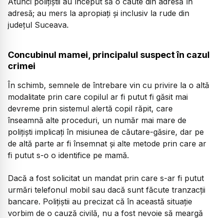
Atunci polițiștii au început să o caute din adresă în
adresă; au mers la apropiați și inclusiv la rude din
județul Suceava.
Concubinul mamei, principalul suspect în cazul
crimei
În schimb, semnele de întrebare vin cu privire la o altă
modalitate prin care copilul ar fi putut fi găsit mai
devreme prin sistemul alertă copil răpit, care
înseamnă alte proceduri, un număr mai mare de
polițiști implicați în misiunea de căutare-găsire, dar pe
de altă parte ar fi însemnat și alte metode prin care ar
fi putut s-o o identifice pe mamă.
Dacă a fost solicitat un mandat prin care s-ar fi putut
urmări telefonul mobil sau dacă sunt făcute tranzacții
bancare. Polițiștii au precizat că în această situație
vorbim de o cauză civilă, nu a fost nevoie să meargă