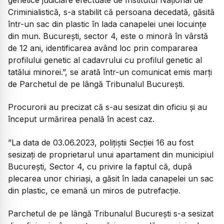
genetice judiciare efectuate de Institutul Național de
Criminialistică, s-a stabilit că persoana decedată, găsită
într-un sac din plastic în lada canapelei unei locuințe
din mun. București, sector 4, este o minoră în vârstă
de 12 ani, identificarea având loc prin compararea
profilului genetic al cadavrului cu profilul genetic al
tatălui minorei.”, se arată într-un comunicat emis marți
de Parchetul de pe lângă Tribunalul Bucureşti.
Procurorii au precizat că s-au sesizat din oficiu și au
început urmărirea penală în acest caz.
”La data de 03.06.2023, poliţiştii Secţiei 16 au fost
sesizaţi de proprietarul unui apartament din municipiul
Bucureşti, Sector 4, cu privire la faptul că, după
plecarea unor chiriaşi, a găsit în lada canapelei un sac
din plastic, ce emană un miros de putrefacţie.
Parchetul de pe lângă Tribunalul Bucureşti s-a sesizat