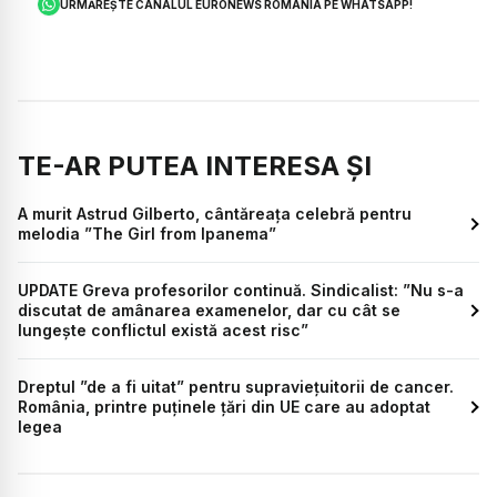
URMĂREȘTE CANALUL EURONEWS ROMÂNIA PE WHATSAPP!
TE-AR PUTEA INTERESA ȘI
A murit Astrud Gilberto, cântăreața celebră pentru
melodia ”The Girl from Ipanema”
UPDATE Greva profesorilor continuă. Sindicalist: ”Nu s-a
discutat de amânarea examenelor, dar cu cât se
lungește conflictul există acest risc”
Dreptul ”de a fi uitat” pentru supraviețuitorii de cancer.
România, printre puținele țări din UE care au adoptat
legea