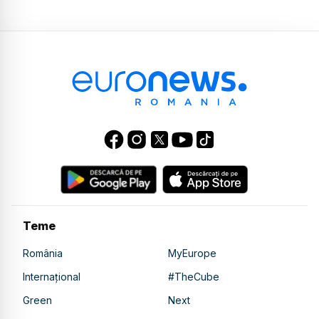
Teme
România
MyEurope
Internațional
#TheCube
Green
Next