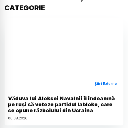
CATEGORIE
Știri Externe
Văduva lui Aleksei Navalnîi îi îndeamnă
pe ruși să voteze partidul Iabloko, care
se opune războiului din Ucraina
06
.
08
.
2026