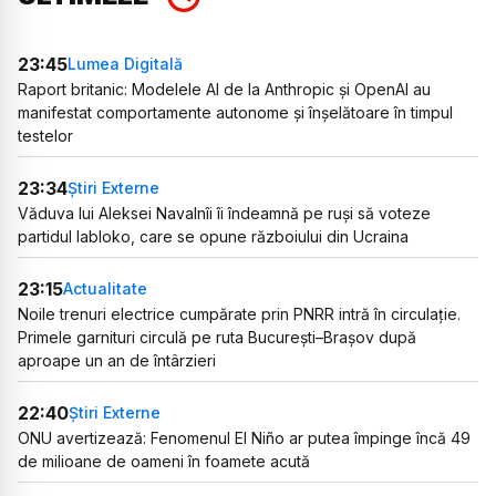
23:45
Lumea Digitală
Raport britanic: Modelele AI de la Anthropic și OpenAI au
manifestat comportamente autonome și înșelătoare în timpul
testelor
23:34
Știri Externe
Văduva lui Aleksei Navalnîi îi îndeamnă pe ruși să voteze
partidul Iabloko, care se opune războiului din Ucraina
23:15
Actualitate
Noile trenuri electrice cumpărate prin PNRR intră în circulație.
Primele garnituri circulă pe ruta București–Brașov după
aproape un an de întârzieri
22:40
Știri Externe
ONU avertizează: Fenomenul El Niño ar putea împinge încă 49
de milioane de oameni în foamete acută