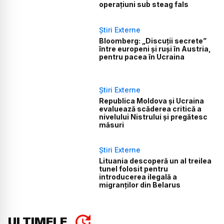
operațiuni sub steag fals
Știri Externe
Bloomberg: „Discuții secrete”
între europeni și ruși în Austria,
pentru pacea în Ucraina
Știri Externe
Republica Moldova și Ucraina
evaluează scăderea critică a
nivelului Nistrului și pregătesc
măsuri
Știri Externe
Lituania descoperă un al treilea
tunel folosit pentru
introducerea ilegală a
migranților din Belarus
ULTIMELE