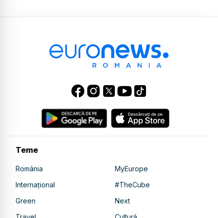
Teme
România
MyEurope
Internațional
#TheCube
Green
Next
Travel
Cultură