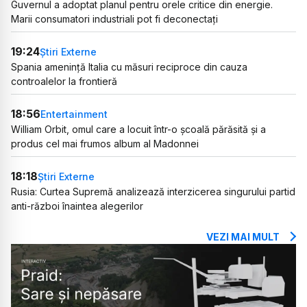
Guvernul a adoptat planul pentru orele critice din energie.
Marii consumatori industriali pot fi deconectați
19:24
Știri Externe
Spania amenință Italia cu măsuri reciproce din cauza
controalelor la frontieră
18:56
Entertainment
William Orbit, omul care a locuit într-o școală părăsită și a
produs cel mai frumos album al Madonnei
18:18
Știri Externe
Rusia: Curtea Supremă analizează interzicerea singurului partid
anti-război înaintea alegerilor
VEZI MAI MULT