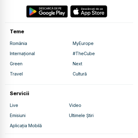
Teme
România
MyEurope
Internațional
#TheCube
Green
Next
Travel
Cultură
Servicii
Live
Video
Emisiuni
Ultimele Știri
Aplicația Mobilă