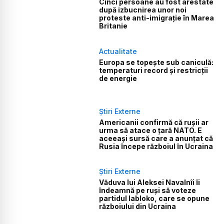
Cinci persoane au fost arestate
după izbucnirea unor noi
proteste anti-imigrație în Marea
Britanie
Actualitate
Europa se topește sub caniculă:
temperaturi record și restricții
de energie
Știri Externe
Americanii confirmă că rușii ar
urma să atace o țară NATO. E
aceeași sursă care a anunțat că
Rusia începe războiul în Ucraina
Știri Externe
Văduva lui Aleksei Navalnîi îi
îndeamnă pe ruși să voteze
partidul Iabloko, care se opune
războiului din Ucraina