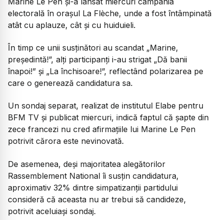
Marine Le Pen și-a lansat miercuri campania
electorală în orașul La Flèche, unde a fost întâmpinată
atât cu aplauze, cât și cu huiduieli.
În timp ce unii susținători au scandat „Marine,
președintă!”, alți participanți i-au strigat „Dă banii
înapoi!” și „La închisoare!”, reflectând polarizarea pe
care o generează candidatura sa.
Un sondaj separat, realizat de institutul Elabe pentru
BFM TV și publicat miercuri, indică faptul că șapte din
zece francezi nu cred afirmațiile lui Marine Le Pen
potrivit cărora este nevinovată.
De asemenea, deși majoritatea alegătorilor
Rassemblement National îi susțin candidatura,
aproximativ 32% dintre simpatizanții partidului
consideră că aceasta nu ar trebui să candideze,
potrivit aceluiași sondaj.