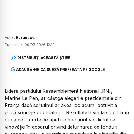
Autor:
Euronews
Publicat la:
09/07/2026 12:13
DISTRIBUIȚI ACEASTĂ ȘTIRE
ADAUGĂ-NE CA SURSĂ PREFERATĂ PE GOOGLE
Lidera partidului Rassemblement National (RN),
Marine Le Pen, ar câștiga alegerile prezidențiale din
Franța dacă scrutinul ar avea loc acum, potrivit a
două sondaje publicate joi. Rezultatele vin la scurt timp
după ce o curte de apel i-a menținut verdictul de
vinovăție în dosarul privind deturnarea de fonduri
europene, dar i-a permis să candideze la alegerile din