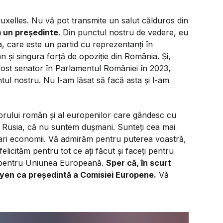
uxelles. Nu vă pot transmite un salut călduros din
 un președinte
. Din punctul nostru de vedere, eu
, care este un partid cu reprezentanți în
 și singura forță de opoziție din România. Și,
ost senator în Parlamentul României în 2023,
tul nostru. Nu l-am lăsat să facă asta și l-am
porului român și al europenilor care gândesc cu
 Rusia, că nu suntem dușmani. Sunteți cea mai
mari economii. Vă admirăm pentru puterea voastră,
elicităm pentru tot ce ați făcut și faceți pentru
ție pentru Uniunea Europeană.
Sper că, în scurt
yen ca președintă a Comisiei Europene.
Vă