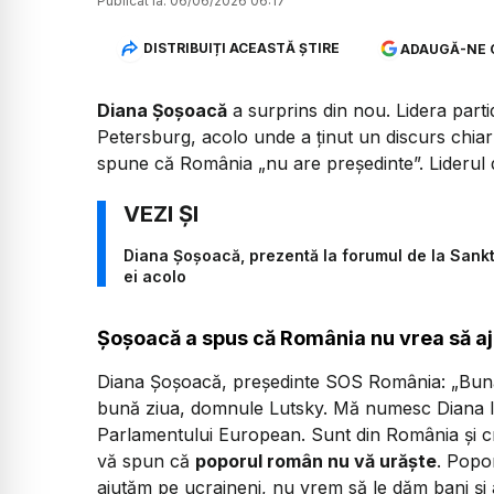
Publicat la:
06/06/2026 06:17
DISTRIBUIȚI ACEASTĂ ȘTIRE
ADAUGĂ-NE 
Diana Șoșoacă
a surprins din nou. Lidera part
Petersburg, acolo unde a ținut un discurs chiar 
spune că România „nu are președinte”. Liderul d
Diana Șoșoacă, prezentă la forumul de la Sankt 
ei acolo
Șoșoacă a spus că România nu vrea să a
Diana Șoșoacă, președinte SOS România:
„Bun
bună ziua, domnule Lutsky. Mă numesc Diana 
Parlamentului European. Sunt din România și cr
vă spun că
poporul român nu vă urăște
. Popo
ajutăm pe ucraineni, nu vrem să le dăm bani și