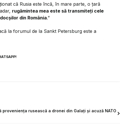
ionat că Rusia este încă, în mare parte, o țară
șadar,
rugămintea mea este să transmiteți cele
todocșilor din România
.”
acă la forumul de la Sankt Petersburg este a
HATSAPP!
ă proveniența rusească a dronei din Galați și acuză NATO