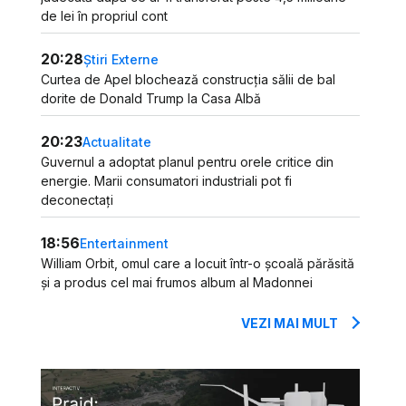
de lei în propriul cont
20:28
Știri Externe
Curtea de Apel blochează construcția sălii de bal
dorite de Donald Trump la Casa Albă
20:23
Actualitate
Guvernul a adoptat planul pentru orele critice din
energie. Marii consumatori industriali pot fi
deconectați
18:56
Entertainment
William Orbit, omul care a locuit într-o școală părăsită
și a produs cel mai frumos album al Madonnei
VEZI MAI MULT