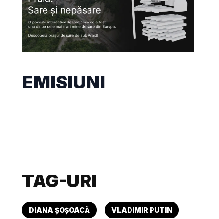
EMISIUNI
TAG-URI
DIANA ȘOȘOACĂ
VLADIMIR PUTIN