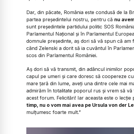
Dar, din păcate, România este condusă de la Br
partea președintelui nostru, pentru că
nu avem
sunt președintele partidului politic SOS România
Parlamentul Național și în Parlamentul European
domnule președinte, aș dori să vă spun că am f
când Zelenski a dorit să ia cuvântul în Parlamen
scos din Parlamentul României.
Aș dori să vă transmit, din adâncul inimilor po
capul pe umeri și care doresc să coopereze cu
mare țară din lume, aveți una dintre cele mai 
admirăm în totalitate poporul rus și vrem să vă f
acest forum. Felicitări! Iar aceasta este o lec
timp, nu o vom
mai avea pe Ursula von der Le
mulțumesc foarte mult.”