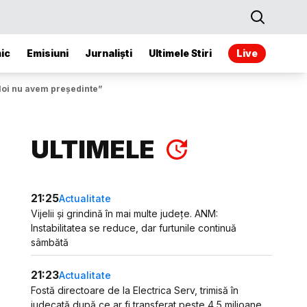
ic
Emisiuni
Jurnaliști
Ultimele Stiri
Live
 Noi nu avem președinte”
ULTIMELE
21:25
Actualitate
Vijelii și grindină în mai multe județe. ANM:
Instabilitatea se reduce, dar furtunile continuă
sâmbătă
21:23
Actualitate
Fostă directoare de la Electrica Serv, trimisă în
judecată după ce ar fi transferat peste 4,5 milioane