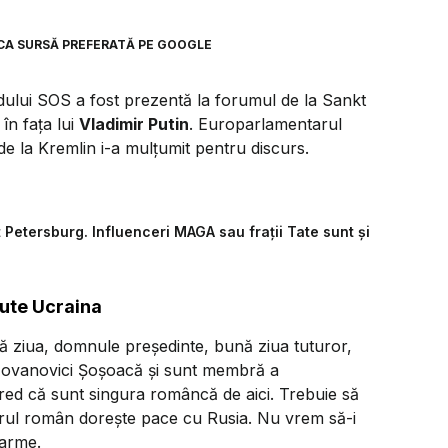
CA SURSĂ PREFERATĂ PE GOOGLE
idului SOS a fost prezentă la forumul de la Sankt
în fața lui
Vladimir Putin
. Europarlamentarul
e la Kremlin i-a mulțumit pentru discurs.
Petersburg. Influenceri MAGA sau frații Tate sunt și
jute Ucraina
ă ziua, domnule președinte, bună ziua tuturor,
Iovanovici Șoșoacă și sunt membră a
ed că sunt singura româncă de aici. Trebuie să
rul român dorește pace cu Rusia. Nu vrem să-i
 arme.