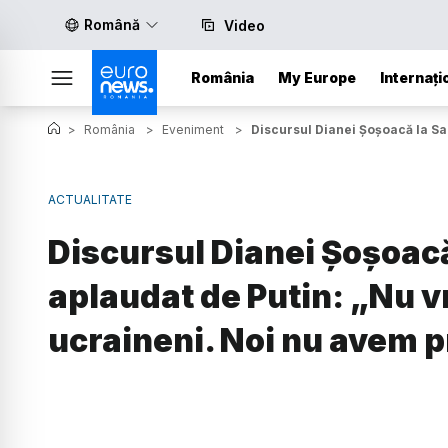
Română
Video
România
My Europe
Internați
>
România
>
Eveniment
>
Discursul Dianei Șoșoacă la Sa
ACTUALITATE
Discursul Dianei Șoșoacă
aplaudat de Putin: „Nu v
ucraineni. Noi nu avem 