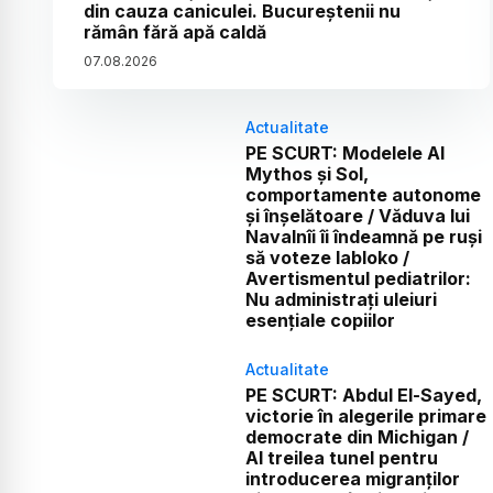
din cauza caniculei. Bucureștenii nu
rămân fără apă caldă
07
.
08
.
2026
Actualitate
PE SCURT: Modelele AI
Mythos și Sol,
comportamente autonome
și înșelătoare / Văduva lui
Navalnîi îi îndeamnă pe ruși
să voteze Iabloko /
Avertismentul pediatrilor:
Nu administrați uleiuri
esențiale copiilor
Actualitate
PE SCURT: Abdul El-Sayed,
victorie în alegerile primare
democrate din Michigan /
Al treilea tunel pentru
introducerea migranților