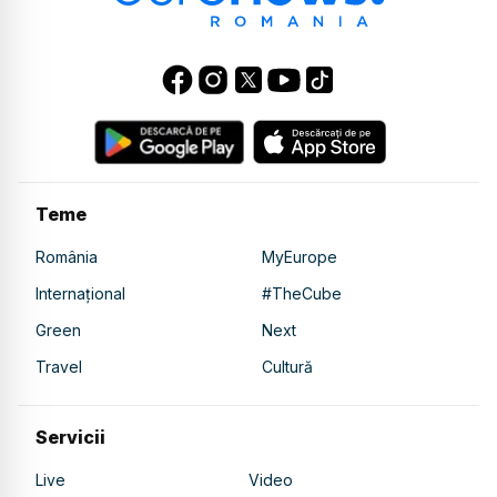
Teme
România
MyEurope
Internațional
#TheCube
Green
Next
Travel
Cultură
Servicii
Live
Video