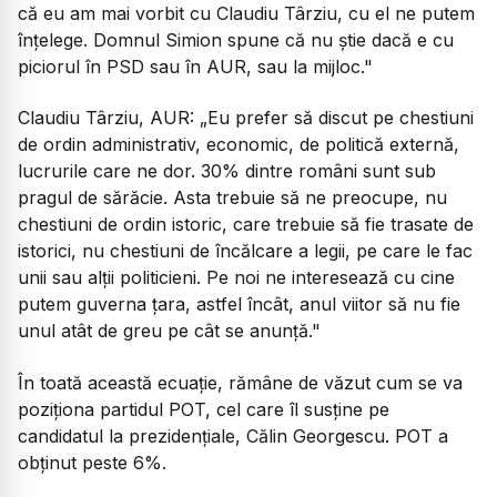
că eu am mai vorbit cu Claudiu Târziu, cu el ne putem
înțelege. Domnul Simion spune că nu știe dacă e cu
piciorul în PSD sau în AUR, sau la mijloc."
Claudiu Târziu, AUR:
„Eu prefer să discut pe chestiuni
de ordin administrativ, economic, de politică externă,
lucrurile care ne dor. 30% dintre români sunt sub
pragul de sărăcie. Asta trebuie să ne preocupe, nu
chestiuni de ordin istoric, care trebuie să fie trasate de
istorici, nu chestiuni de încălcare a legii, pe care le fac
unii sau alții politicieni. Pe noi ne interesează cu cine
putem guverna țara, astfel încât, anul viitor să nu fie
unul atât de greu pe cât se anunță."
În toată această ecuație, rămâne de văzut cum se va
poziționa partidul POT, cel care îl susține pe
candidatul la prezidențiale, Călin Georgescu. POT a
obținut peste 6%.