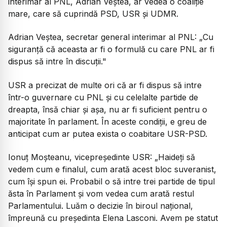
interimar al PNL, Adrian Veștea, ar vedea o coaliție
mare, care să cuprindă PSD, USR și UDMR.
Adrian Veștea, secretar general interimar al PNL:
„Cu
siguranță că aceasta ar fi o formulă cu care PNL ar fi
dispus să intre în discuții."
USR a precizat de multe ori că ar fi dispus să intre
într-o guvernare cu PNL și cu celelalte partide de
dreapta, însă chiar și așa, nu ar fi suficient pentru o
majoritate în parlament. În aceste condiții, e greu de
anticipat cum ar putea exista o coabitare USR-PSD.
Ionuț Moșteanu, vicepreședinte USR:
„Haideți să
vedem cum e finalul, cum arată acest bloc suveranist,
cum își spun ei. Probabil o să intre trei partide de tipul
ăsta în Parlament și vom vedea cum arată restul
Parlamentului. Luăm o decizie în biroul național,
împreună cu președinta Elena Lasconi. Avem pe statut