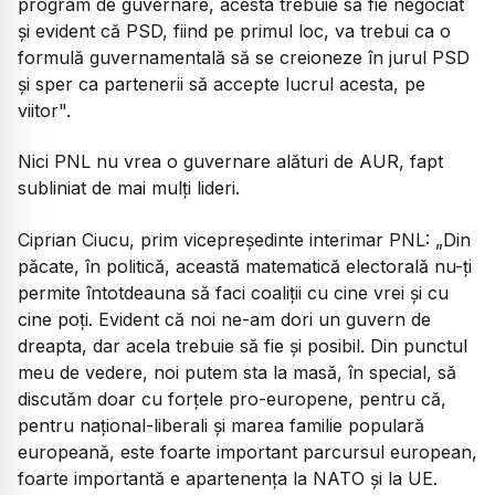
program de guvernare, acesta trebuie să fie negociat
și evident că PSD, fiind pe primul loc, va trebui ca o
formulă guvernamentală să se creioneze în jurul PSD
și sper ca partenerii să accepte lucrul acesta, pe
viitor".
Nici PNL nu vrea o guvernare alături de AUR, fapt
subliniat de mai mulți lideri.
Ciprian Ciucu, prim vicepreședinte interimar PNL:
„Din
păcate, în politică, această matematică electorală nu-ți
permite întotdeauna să faci coaliții cu cine vrei și cu
cine poți. Evident că noi ne-am dori un guvern de
dreapta, dar acela trebuie să fie și posibil. Din punctul
meu de vedere, noi putem sta la masă, în special, să
discutăm doar cu forțele pro-europene, pentru că,
pentru național-liberali și marea familie populară
europeană, este foarte important parcursul european,
foarte importantă e apartenența la NATO și la UE.