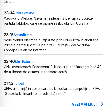
testelor
23:34
Știri Externe
Văduva lui Aleksei Navalnîi îi îndeamnă pe ruși să voteze
partidul Iabloko, care se opune războiului din Ucraina
23:15
Actualitate
Noile trenuri electrice cumpărate prin PNRR intră în circulație.
Primele garnituri circulă pe ruta București–Brașov după
aproape un an de întârzieri
22:40
Știri Externe
ONU avertizează: Fenomenul El Niño ar putea împinge încă 49
de milioane de oameni în foamete acută
21:52
Fotbal
UEFA amenință în continuare cu boicotarea competițiilor FIFA:
„Scuzele lui Infantino nu schimbă nimic”
VEZI MAI MULT