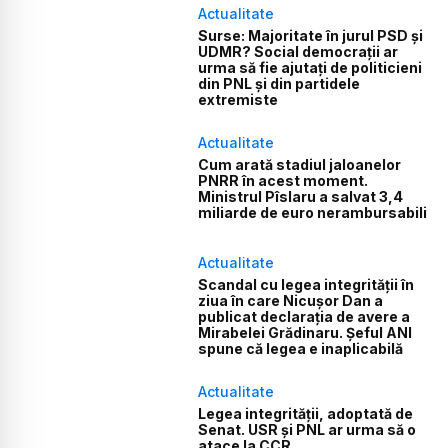
Actualitate
Surse: Majoritate în jurul PSD și
UDMR? Social democrații ar
urma să fie ajutați de politicieni
din PNL și din partidele
extremiste
Actualitate
Cum arată stadiul jaloanelor
PNRR în acest moment.
Ministrul Pîslaru a salvat 3,4
miliarde de euro nerambursabili
Actualitate
Scandal cu legea integrității în
ziua în care Nicușor Dan a
publicat declarația de avere a
Mirabelei Grădinaru. Șeful ANI
spune că legea e inaplicabilă
Actualitate
Legea integrității, adoptată de
Senat. USR și PNL ar urma să o
atace la CCR