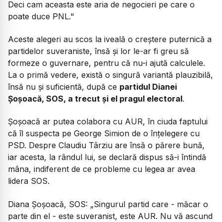
Deci cam aceasta este aria de negocieri pe care o
poate duce PNL."
Aceste alegeri au scos la iveală o creștere puternică a
partidelor suveraniste, însă și lor le-ar fi greu să
formeze o guvernare, pentru că nu-i ajută calculele.
La o primă vedere, există o singură variantă plauzibilă,
însă nu și suficientă, după ce
partidul Dianei
Șoșoacă, SOS, a trecut și el pragul electoral
.
Șoșoacă ar putea colabora cu AUR, în ciuda faptului
că îl suspecta pe George Simion de o înțelegere cu
PSD. Despre Claudiu Târziu are însă o părere bună,
iar acesta, la rândul lui, se declară dispus să-i întindă
mâna, indiferent de ce probleme cu legea ar avea
lidera SOS.
Diana Șoșoacă, SOS:
„Singurul partid care - măcar o
parte din el - este suveranist, este AUR. Nu vă ascund