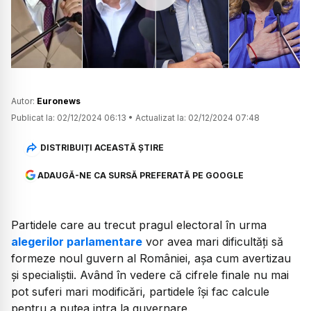
Watch
Autor:
Euronews
Publicat la:
02/12/2024 06:13
•
Actualizat la:
02/12/2024 07:48
DISTRIBUIȚI ACEASTĂ ȘTIRE
ADAUGĂ-NE CA SURSĂ PREFERATĂ PE GOOGLE
Partidele care au trecut pragul electoral în urma
alegerilor parlamentare
vor avea mari dificultăți să
formeze noul guvern al României, așa cum avertizau
și specialiștii. Având în vedere că cifrele finale nu mai
pot suferi mari modificări, partidele își fac calcule
pentru a putea intra la guvernare.