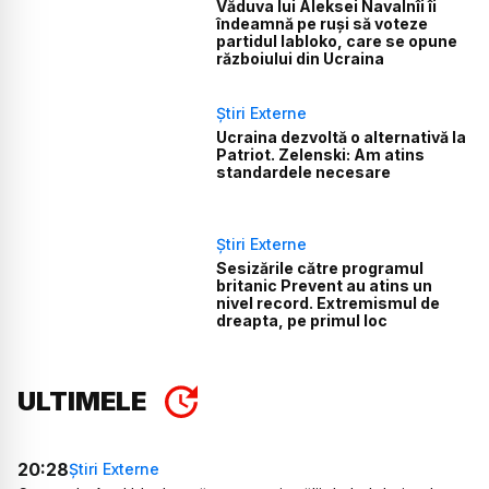
Văduva lui Aleksei Navalnîi îi
îndeamnă pe ruși să voteze
partidul Iabloko, care se opune
războiului din Ucraina
Știri Externe
Ucraina dezvoltă o alternativă la
Patriot. Zelenski: Am atins
standardele necesare
Știri Externe
Sesizările către programul
britanic Prevent au atins un
nivel record. Extremismul de
dreapta, pe primul loc
ULTIMELE
20:28
Știri Externe