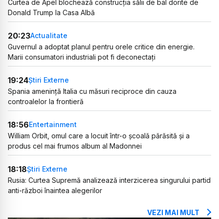
Curtea de Apel blochează construcția sălii de bal dorite de
Donald Trump la Casa Albă
20:23
Actualitate
Guvernul a adoptat planul pentru orele critice din energie.
Marii consumatori industriali pot fi deconectați
19:24
Știri Externe
Spania amenință Italia cu măsuri reciproce din cauza
controalelor la frontieră
18:56
Entertainment
William Orbit, omul care a locuit într-o școală părăsită și a
produs cel mai frumos album al Madonnei
18:18
Știri Externe
Rusia: Curtea Supremă analizează interzicerea singurului partid
anti-război înaintea alegerilor
VEZI MAI MULT