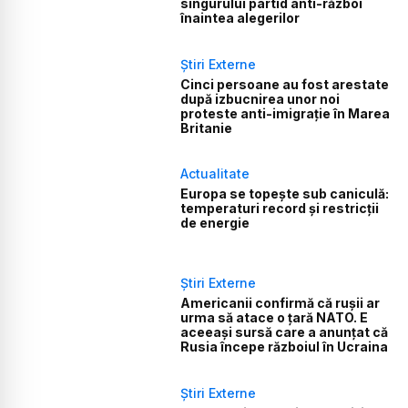
singurului partid anti-război
înaintea alegerilor
Știri Externe
Cinci persoane au fost arestate
după izbucnirea unor noi
proteste anti-imigrație în Marea
Britanie
Actualitate
Europa se topește sub caniculă:
temperaturi record și restricții
de energie
Știri Externe
Americanii confirmă că rușii ar
urma să atace o țară NATO. E
aceeași sursă care a anunțat că
Rusia începe războiul în Ucraina
Știri Externe