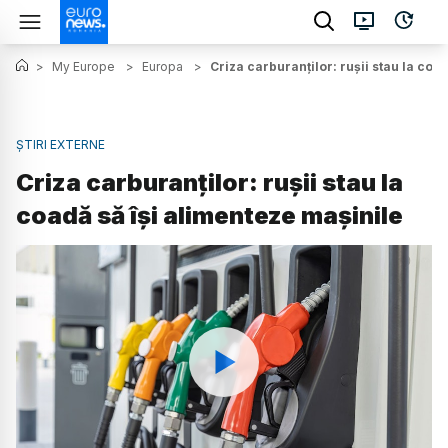
>
My Europe
>
Europa
>
Criza carburanților: rușii stau la coa
ȘTIRI EXTERNE
Criza carburanților: rușii stau la
coadă să își alimenteze mașinile
Watch