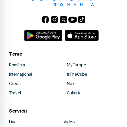
Teme
România
MyEurope
Internațional
#TheCube
Green
Next
Travel
Cultură
Servicii
Live
Video