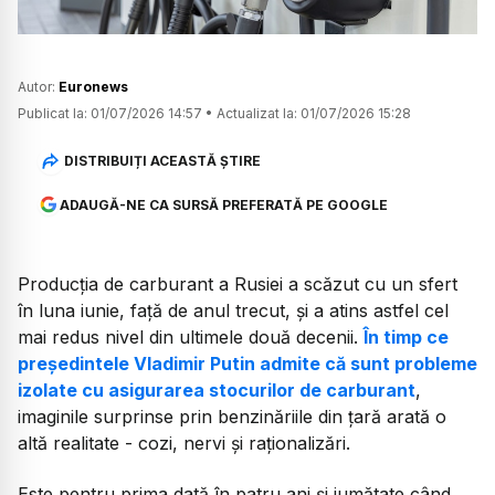
Autor:
Euronews
Publicat la:
01/07/2026 14:57
•
Actualizat la:
01/07/2026 15:28
DISTRIBUIȚI ACEASTĂ ȘTIRE
ADAUGĂ-NE CA SURSĂ PREFERATĂ PE GOOGLE
Producția de carburant a Rusiei a scăzut cu un sfert
în luna iunie, față de anul trecut, și a atins astfel cel
mai redus nivel din ultimele două decenii.
În timp ce
președintele Vladimir Putin admite că sunt probleme
izolate cu asigurarea stocurilor de carburant
,
imaginile surprinse prin benzinăriile din țară arată o
altă realitate - cozi, nervi și raționalizări.
Este pentru prima dată în patru ani și jumătate când