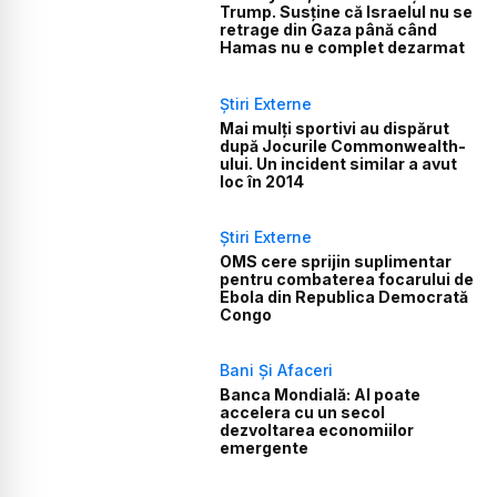
Trump. Susține că Israelul nu se
retrage din Gaza până când
Hamas nu e complet dezarmat
Știri Externe
Mai mulți sportivi au dispărut
după Jocurile Commonwealth-
ului. Un incident similar a avut
loc în 2014
Știri Externe
OMS cere sprijin suplimentar
pentru combaterea focarului de
Ebola din Republica Democrată
Congo
Bani Și Afaceri
Banca Mondială: AI poate
accelera cu un secol
dezvoltarea economiilor
emergente