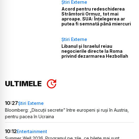
Știri Externe
Acord pentru redeschiderea
Strâmtorii Ormuz, tot mai
aproape. SUA: Înțelegerea ar
putea fi semnată până miercuri
Știri Externe
Libanul și Israelul reiau
negocierile directe la Roma
privind dezarmarea Hezbollah
ULTIMELE
10:27
Știri Externe
Bloomberg: „Discuții secrete” între europeni și ruși în Austria,
pentru pacea în Ucraina
10:12
Entertainment
Summer Well 2026. Programul pe zile, ce bilete mai sunt