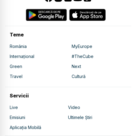
Teme
România
MyEurope
Internațional
#TheCube
Green
Next
Travel
Cultură
Servicii
Live
Video
Emisiuni
Ultimele Știri
Aplicația Mobilă