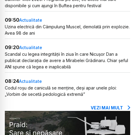
disponibile și cum ajungi în Buftea pentru festival
09:50
Actualitate
Uzina electrică din Câmpulung Muscel, demolată prin explozie.
Avea 98 de ani
09:20
Actualitate
Scandal cu legea integrității în ziua în care Nicușor Dan a
publicat declarația de avere a Mirabelei Grădinaru. Chiar șeful
ANI spune că legea e inaplicabilă
08:24
Actualitate
Codul roșu de caniculă se menține, deși apar unele ploi:
„Vorbim de secetă pedologică extremă”
VEZI MAI MULT