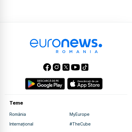
Teme
România
MyEurope
Internațional
#TheCube