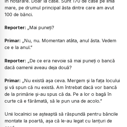
în hotărâre. Doar la case. Sunt 170 de case pe linia
mare, pe drumul principal ăsta dintre care am avut
100 de bănci.
Reporter:
„Mai puneți?
Primar:
„Nu, nu. Momentan atâta, anul ăsta. Vedem
ce e la anul.”
Reporter:
„De ce era nevoie să mai puneți o bancă
dacă oamenii aveau deja două?
Primar:
„Nu există așa ceva. Mergem și la fața locului
și vă spun că nu există. Am întrebat dacă vor bancă
de la primărie și-au spus că da. Pe a lor o bagă în
curte că e fărâmată, să le pun una de acolo.”
Unii localnici se așteaptă să răspundă pentru băncile
montate la poartă, așa că le-au legat cu lanțuri de