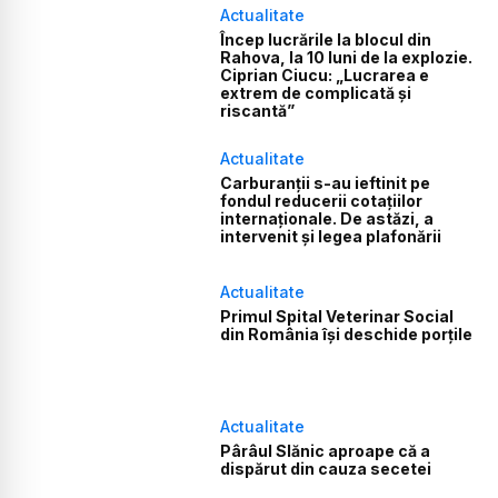
Actualitate
Încep lucrările la blocul din
Rahova, la 10 luni de la explozie.
Ciprian Ciucu: „Lucrarea e
extrem de complicată și
riscantă”
Actualitate
Carburanții s-au ieftinit pe
fondul reducerii cotațiilor
internaționale. De astăzi, a
intervenit și legea plafonării
Actualitate
Primul Spital Veterinar Social
din România își deschide porțile
Actualitate
Pârâul Slănic aproape că a
dispărut din cauza secetei