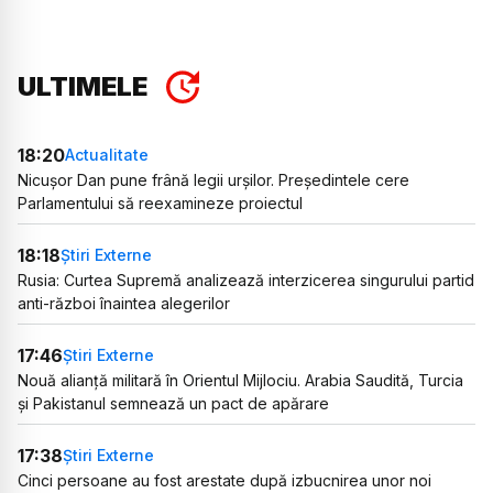
ULTIMELE
18:20
Actualitate
Nicușor Dan pune frână legii urșilor. Președintele cere
Parlamentului să reexamineze proiectul
18:18
Știri Externe
Rusia: Curtea Supremă analizează interzicerea singurului partid
anti-război înaintea alegerilor
17:46
Știri Externe
Nouă alianță militară în Orientul Mijlociu. Arabia Saudită, Turcia
și Pakistanul semnează un pact de apărare
17:38
Știri Externe
Cinci persoane au fost arestate după izbucnirea unor noi