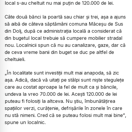
local s-au cheltuit nu mai puțin de 120.000 de lei.
Câte două bănci la poartă sau chiar și trei, așa a ajuns
să aibă de câteva săptămâni comuna Măceșu de Sus
din Dolj, după ce administrația locală a considerat că
din bugetul local trebuie să cumpere mobilier stradal
nou. Localnicii spun că nu au canalizare, gaze, dar că
de ceva vreme banii din buget se duc pe altfel de
cheltuieli.
„În localitate sunt investiții mult mai anapoda, să zic
așa. Adică, dacă vă uitați pe stâlpi sunt niște stegulețe
care au costat aproape la fel de mult ca și băncile,
undeva la vreo 70.000 de lei. Acești 120.000 de lei
puteau fi folosiți la altceva. Nu știu, îmbunătățirea
spațiilor verzi, curățenie, defrișările în zonele în care
nu stă nimeni. Cred că se puteau folosi mult mai bine”
,
spune un localnic.