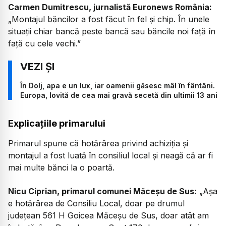
Carmen Dumitrescu, jurnalistă Euronews România:
„Montajul băncilor a fost făcut în fel și chip. În unele
situații chiar bancă peste bancă sau băncile noi față în
față cu cele vechi.”
În Dolj, apa e un lux, iar oamenii găsesc mâl în fântâni.
Europa, lovită de cea mai gravă secetă din ultimii 13 ani
Explicațiile primarului
Primarul spune că hotărârea privind achiziția și
montajul a fost luată în consiliul local și neagă că ar fi
mai multe bănci la o poartă.
Nicu Ciprian, primarul comunei Măceșu de Sus:
„Așa
e hotărârea de Consiliu Local, doar pe drumul
județean 561 H Goicea Măceșu de Sus, doar atât am