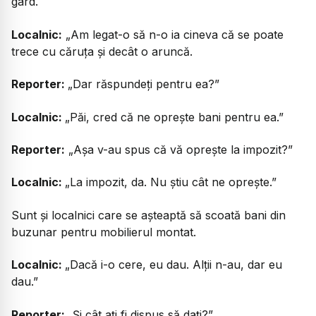
gard.
Localnic:
„Am legat-o să n-o ia cineva că se poate
trece cu căruța și decât o aruncă.
Reporter:
„Dar răspundeți pentru ea?”
Localnic:
„Păi, cred că ne oprește bani pentru ea.”
Reporter:
„Așa v-au spus că vă oprește la impozit?”
Localnic:
„La impozit, da. Nu știu cât ne oprește.”
Sunt și localnici care se așteaptă să scoată bani din
buzunar pentru mobilierul montat.
Localnic:
„Dacă i-o cere, eu dau. Alții n-au, dar eu
dau.”
Reporter:
„Și cât ați fi dispus să dați?”