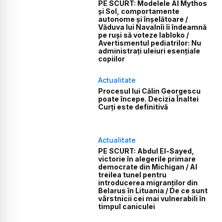
PE SCURT: Modelele AI Mythos
și Sol, comportamente
autonome și înșelătoare /
Văduva lui Navalnîi îi îndeamnă
pe ruși să voteze Iabloko /
Avertismentul pediatrilor: Nu
administrați uleiuri esențiale
copiilor
Actualitate
Procesul lui Călin Georgescu
poate începe. Decizia Înaltei
Curți este definitivă
Actualitate
PE SCURT: Abdul El-Sayed,
victorie în alegerile primare
democrate din Michigan / Al
treilea tunel pentru
introducerea migranților din
Belarus în Lituania / De ce sunt
vârstnicii cei mai vulnerabili în
timpul caniculei