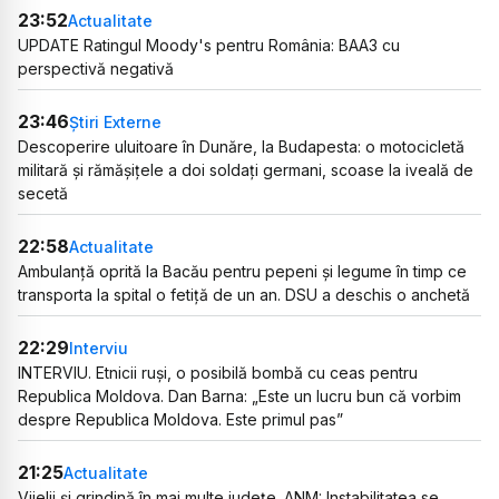
23:52
Actualitate
UPDATE Ratingul Moody's pentru România: BAA3 cu
perspectivă negativă
23:46
Știri Externe
Descoperire uluitoare în Dunăre, la Budapesta: o motocicletă
militară și rămășițele a doi soldați germani, scoase la iveală de
secetă
22:58
Actualitate
Ambulanță oprită la Bacău pentru pepeni și legume în timp ce
transporta la spital o fetiță de un an. DSU a deschis o anchetă
22:29
Interviu
INTERVIU. Etnicii ruși, o posibilă bombă cu ceas pentru
Republica Moldova. Dan Barna: „Este un lucru bun că vorbim
despre Republica Moldova. Este primul pas”
21:25
Actualitate
Vijelii și grindină în mai multe județe. ANM: Instabilitatea se