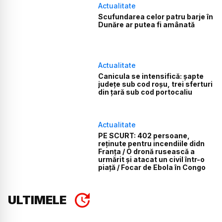
Actualitate
Scufundarea celor patru barje în
Dunăre ar putea fi amânată
Actualitate
Canicula se intensifică: șapte
județe sub cod roșu, trei sferturi
din țară sub cod portocaliu
Actualitate
PE SCURT: 402 persoane,
reținute pentru incendiile didn
Franța / O dronă rusească a
urmărit și atacat un civil într-o
piață / Focar de Ebola în Congo
ULTIMELE