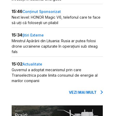
15:46
Conținut Sponsorizat
Next level: HONOR Magic V6, telefonul care te face
să uiți că folosești un pliabil
15:34
Știri Externe
Ministrul Apărării din Lituania: Rusia ar putea folosi
drone ucrainene capturate în operațiuni sub steag
fals
15:02
Actualitate
Guvernul a adoptat mecanismul prin care
Transelectrica poate limita consumul de energie al
marilor companii
VEZI MAI MULT