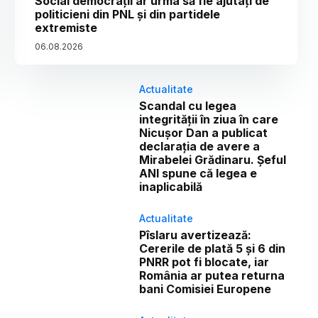
Social democrații ar urma să fie ajutați de
politicieni din PNL și din partidele
extremiste
06
.
08
.
2026
Actualitate
Scandal cu legea
integrității în ziua în care
Nicușor Dan a publicat
declarația de avere a
Mirabelei Grădinaru. Șeful
ANI spune că legea e
inaplicabilă
Actualitate
Pîslaru avertizează:
Cererile de plată 5 și 6 din
PNRR pot fi blocate, iar
România ar putea returna
bani Comisiei Europene