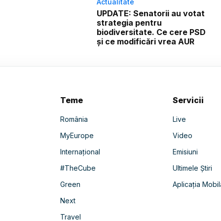
Actualitate
UPDATE: Senatorii au votat
strategia pentru
biodiversitate. Ce cere PSD
și ce modificări vrea AUR
Teme
Servicii
România
Live
MyEurope
Video
Internațional
Emisiuni
#TheCube
Ultimele Știri
Green
Aplicația Mobil
Next
Travel