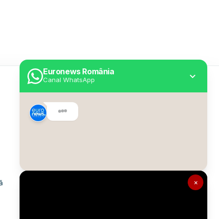
Euronews România
Canal WhatsApp
Utile
Despre Euronews
Declarație accesibilitate
Politica Cookie
Politica de confidențialitate
×
ă
Formular de contact
Transparență în utilizarea AI
Gestionați preferințele