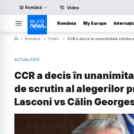
Română
Video
România
My Europe
Internați
>
România
>
Politic
>
CCR a decis în unanimitate validare
ACTUALITATE
CCR a decis în unanimita
de scrutin al alegerilor 
Lasconi vs Călin George