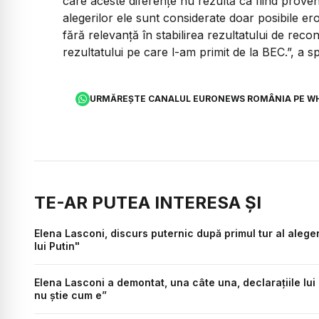
care aceste diferențe nu rezultă ca fiind proven
alegerilor ele sunt considerate doar posibile er
fără relevanță în stabilirea rezultatului de recon
rezultatului pe care l-am primit de la BEC.”, a
URMĂREȘTE CANALUL EURONEWS ROMÂNIA PE W
TE-AR PUTEA INTERESA ȘI
Elena Lasconi, discurs puternic după primul tur al alege
lui Putin"
Elena Lasconi a demontat, una câte una, declarațiile lu
nu știe cum e”