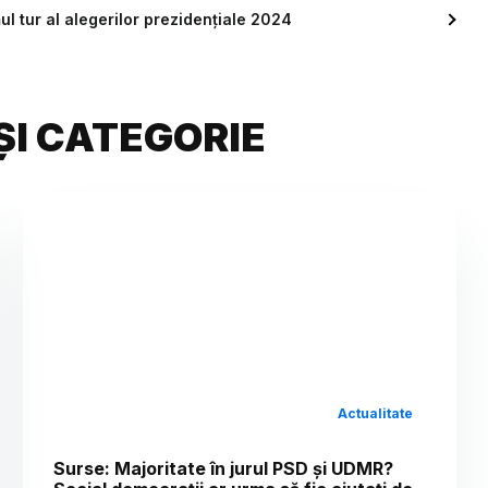
l tur al alegerilor prezidențiale 2024
ȘI CATEGORIE
Actualitate
Surse: Majoritate în jurul PSD și UDMR?