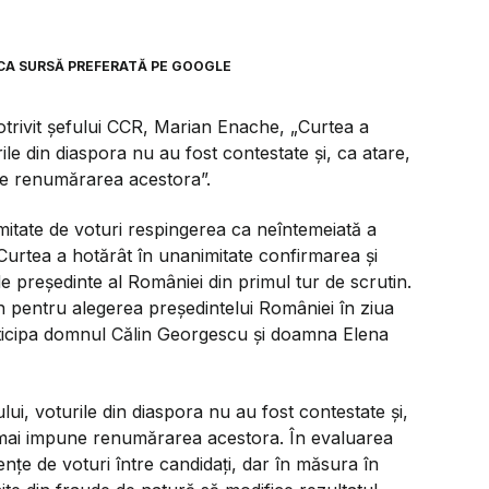
CA SURSĂ PREFERATĂ PE GOOGLE
Potrivit șefului CCR, Marian Enache, „Curtea a
ile din diaspora nu au fost contestate și, ca atare,
une renumărarea acestora”.
imitate de voturi respingerea ca neîntemeiată a
. Curtea a hotărât în unanimitate confirmarea și
de președinte al României din primul tur de scrutin.
in pentru alegerea președintelui României în ziua
ticipa domnul Călin Georgescu și doamna Elena
ui, voturile din diaspora nu au fost contestate și,
se mai impune renumărarea acestora. În evaluarea
ențe de voturi între candidați, dar în măsura în