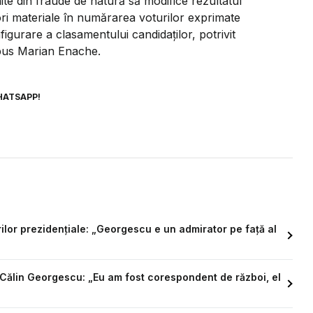
ite din fraude de natură să modifice rezultatul
ori materiale în numărarea voturilor exprimate
figurare a clasamentului candidaților, potrivit
 spus Marian Enache.
HATSAPP!
rilor prezidențiale: „Georgescu e un admirator pe față al
i Călin Georgescu: „Eu am fost corespondent de război, el