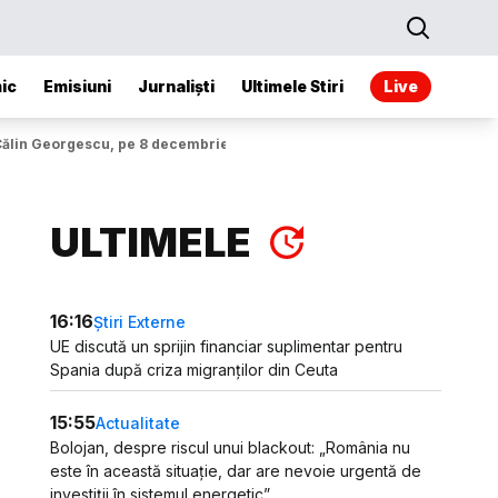
ic
Emisiuni
Jurnaliști
Ultimele Stiri
Live
s Călin Georgescu, pe 8 decembrie
ULTIMELE
16:16
Știri Externe
UE discută un sprijin financiar suplimentar pentru
Spania după criza migranților din Ceuta
15:55
Actualitate
Bolojan, despre riscul unui blackout: „România nu
este în această situație, dar are nevoie urgentă de
investiții în sistemul energetic”