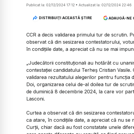
Publicat la:
02/12/2024 17:12
•
Actualizat la:
02/12/2024 22:46
DISTRIBUIȚI ACEASTĂ ȘTIRE
ADAUGĂ-NE 
CCR a decis validarea primului tur de scrutin. 
observat că din sesizarea contestatorului, votur
în condițiile date, a apreciat că nu se mai imp
„Judecătorii constituționali au hotărât cu unan
contestației candidatului Terheș Cristian Vasile
validarea rezultatului alegerilor pentru funcția 
Doi, organizarea celui de-al doilea tur de scrut
de duminică 8 decembrie 2024, la care vor par
Lasconi.
Curtea a observat că din sesizarea contestatorul
ca atare, în condițiile date, a apreciat că nu 
Curții, chiar dacă au fost constatate unele difer